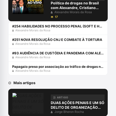
Política de drogas no Brasil
com Alexandre, Cristiano
Maronna e Emílio Figueiredo
Alexandre Morais da Rosa
17
#254 HABILIDADES NO PROCESSO PENAL (SOFT E HARD SKILLS)
Alexandre Morais da Rosa
#251 NOVA RESOLUÇÃO CNJ E COMBATE À TORTURA
Alexandre Morais da Rosa
#93 AUDIÊNCIA DE CUSTÓDIA E PANDEMIA COM ALEXANDRE E AURY
Alexandre Morais da Rosa
Papagaio preso por associação ao tráfico de drogas no Piauí?
Alexandre Morais da Rosa
Mais artigos
ARTIGO
DUAS AÇÕES PENAIS E UM SÓ
DELITO DE ORGANIZAÇÃO
CRIMINOSA?
Jorge Bheron Rocha