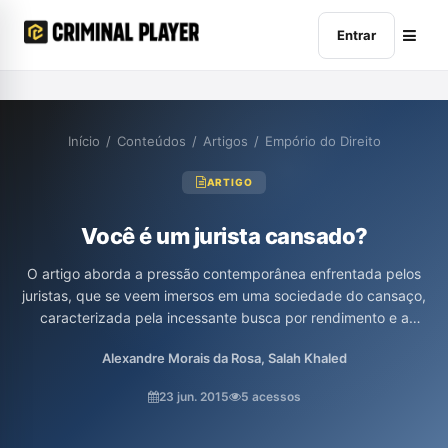
Entrar
Início
/
Conteúdos
/
Artigos
/
Empório do Direito
ARTIGO
Você é um jurista cansado?
O artigo aborda a pressão contemporânea enfrentada pelos
juristas, que se veem imersos em uma sociedade do cansaço,
caracterizada pela incessante busca por rendimento e a
sobrecarga de tarefas. Os autores, Salah Khaled Jr e Alexandre
Alexandre Morais da Rosa, Salah Khaled
de Morais da Rosa, exploram como o excesso de
responsabilidades e a competição exacerbaram problemas de
23 jun. 2015
5 acessos
saúde mental, levando a uma autoexploração prejudicial, onde o
sujeito se torna tanto vítima quanto algoz de sua própria