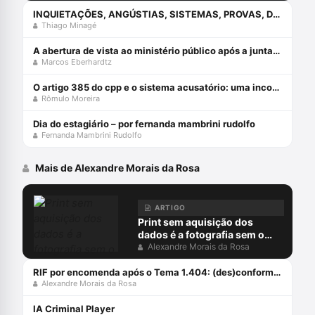
INQUIETAÇÕES, ANGÚSTIAS, SISTEMAS, PROVAS, DIREITO E O ERRO DA COMPREENSÃO JURÍDICA ESTUDANDO APENAS O DIREITO.
Thiago Minagé
A abertura de vista ao ministério público após a juntada da resposta à acusação
Marcos Eberhardtz
O artigo 385 do cpp e o sistema acusatório: uma incompatiblidade com a constituição federal
Rômulo Moreira
Dia do estagiário – por fernanda mambrini rudolfo
Fernanda Mambrini Rudolfo
Mais de Alexandre Morais da Rosa
ARTIGO
Print sem aquisição dos
dados é a fotografia sem o
negativo
Alexandre Morais da Rosa
RIF por encomenda após o Tema 1.404: (des)conformidades
Alexandre Morais da Rosa
IA Criminal Player