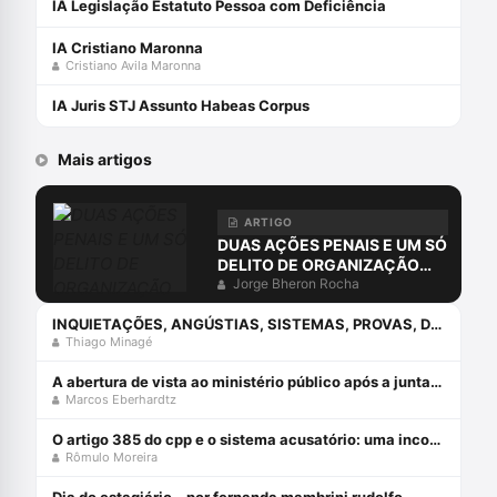
IA Legislação Estatuto Pessoa com Deficiência
IA Cristiano Maronna
Cristiano Avila Maronna
IA Juris STJ Assunto Habeas Corpus
Mais artigos
ARTIGO
DUAS AÇÕES PENAIS E UM SÓ
DELITO DE ORGANIZAÇÃO
CRIMINOSA?
Jorge Bheron Rocha
INQUIETAÇÕES, ANGÚSTIAS, SISTEMAS, PROVAS, DIREITO E O ERRO DA COMPREENSÃO JURÍDICA ESTUDANDO APENAS O DIREITO.
Thiago Minagé
A abertura de vista ao ministério público após a juntada da resposta à acusação
Marcos Eberhardtz
O artigo 385 do cpp e o sistema acusatório: uma incompatiblidade com a constituição federal
Rômulo Moreira