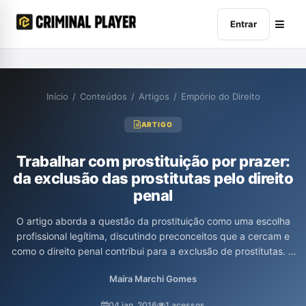
Entrar
Início
/
Conteúdos
/
Artigos
/
Empório do Direito
ARTIGO
Trabalhar com prostituição por prazer:
da exclusão das prostitutas pelo direito
penal
O artigo aborda a questão da prostituição como uma escolha
profissional legítima, discutindo preconceitos que a cercam e
como o direito penal contribui para a exclusão de prostitutas. A
autora, Maíra Marchi Gomes, analisa a dicotomia entre a
Maíra Marchi Gomes
percepção de que a prostituição é uma opção de vida e a visão
de que se trata de uma escolha forçada, apontando a
04 jan. 2016
1 acessos