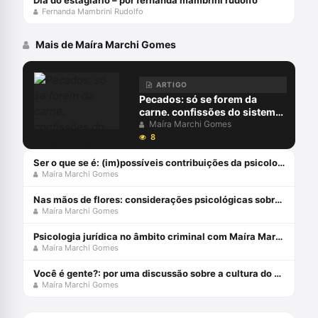
Dia do estagiário – por fernanda mambrini rudolfo
Fernanda Mambrini Rudolfo
Mais de Maíra Marchi Gomes
ARTIGO
Pecados: só se forem da
carne. confissões do sistema
judicial à luz da psicanálise
Maíra Marchi Gomes
8
Ser o que se é: (im)possíveis contribuições da psicologia ao direito
Maíra Marchi Gomes
Nas mãos de flores: considerações psicológicas sobre exame criminológico
Maíra Marchi Gomes
Psicologia jurídica no âmbito criminal com Maíra Marchi
Maíra Marchi Gomes
Você é gente?: por uma discussão sobre a cultura do estupro
Maíra Marchi Gomes