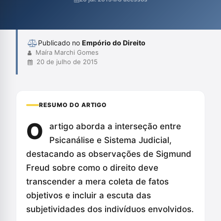
considerar as subjetividades. A reflexão proposta sugere que
uma escuta atenta pode evitar julgamentos apressados e
promover uma Justiça mais h...
Publicado no
Empório do Direito
Maíra Marchi Gomes
20 de julho de 2015
RESUMO DO ARTIGO
O
artigo aborda a interseção entre
Psicanálise e Sistema Judicial,
destacando as observações de Sigmund
Freud sobre como o direito deve
transcender a mera coleta de fatos
objetivos e incluir a escuta das
subjetividades dos indivíduos envolvidos.