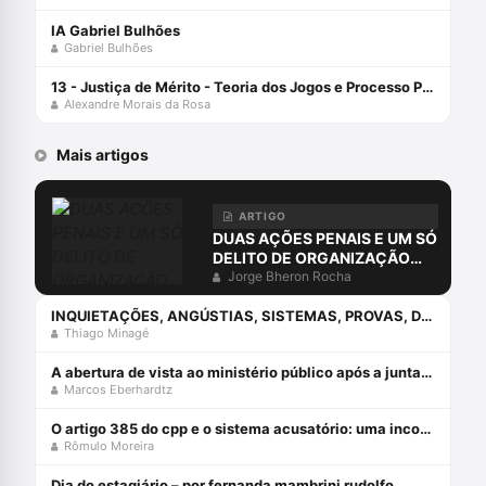
IA Gabriel Bulhões
Gabriel Bulhões
13 - Justiça de Mérito - Teoria dos Jogos e Processo Penal
Alexandre Morais da Rosa
Mais artigos
ARTIGO
DUAS AÇÕES PENAIS E UM SÓ
DELITO DE ORGANIZAÇÃO
CRIMINOSA?
Jorge Bheron Rocha
INQUIETAÇÕES, ANGÚSTIAS, SISTEMAS, PROVAS, DIREITO E O ERRO DA COMPREENSÃO JURÍDICA ESTUDANDO APENAS O DIREITO.
Thiago Minagé
A abertura de vista ao ministério público após a juntada da resposta à acusação
Marcos Eberhardtz
O artigo 385 do cpp e o sistema acusatório: uma incompatiblidade com a constituição federal
Rômulo Moreira
Dia do estagiário – por fernanda mambrini rudolfo