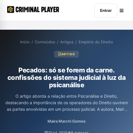
Entrar
Início
/
Conteúdos
/
Artigos
/
Empório do Direito
ARTIGO
Pecados: só se forem da carne.
confissões do sistema judicial à luz da
psicanálise
O artigo aborda a relação entre Psicanálise e Direito,
destacando a importância de os operadores do Direito ouvirem
as partes envolvidas em um processo judicial. A autora, Maíra
Marchi Gomes, explora a crítica de Freud sobre o uso das
Maíra Marchi Gomes
associações de palavras no sistema judicial, alertando para os
riscos de decisões baseadas apenas na objetividade, sem
20 jul. 2015
8 acessos