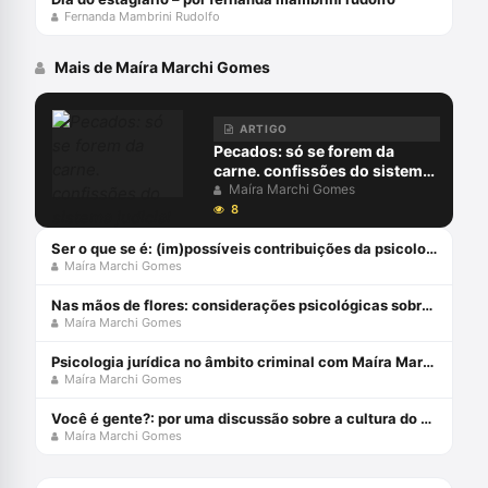
Fernanda Mambrini Rudolfo
Mais de Maíra Marchi Gomes
ARTIGO
Pecados: só se forem da
carne. confissões do sistema
judicial à luz da psicanálise
Maíra Marchi Gomes
8
Ser o que se é: (im)possíveis contribuições da psicologia ao direito
Maíra Marchi Gomes
Nas mãos de flores: considerações psicológicas sobre exame criminológico
Maíra Marchi Gomes
Psicologia jurídica no âmbito criminal com Maíra Marchi
Maíra Marchi Gomes
Você é gente?: por uma discussão sobre a cultura do estupro
Maíra Marchi Gomes