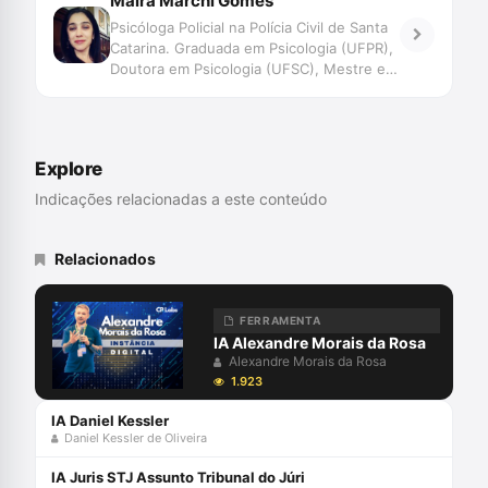
Maíra Marchi Gomes
Psicóloga Policial na Polícia Civil de Santa
Catarina. Graduada em Psicologia (UFPR),
Doutora em Psicologia (UFSC), Mestre em
Antropologia Social (UFSC). Especialista
em Saúde Mental, Psicopatologia e
Psicanálise (PUC-PR), Dependência
Química (PUC-PR), Direito Penal e
Explore
Criminologia (UFPR), Psicologia Jurídica
(PUC-PR), em Panorama Interdisciplinar do
Indicações relacionadas a este conteúdo
Direito da Criança e do Adolescente
(PUC-PR), em Sistema de Justiça:
mediação, conciliação e justiça
Relacionados
restaurativa (UNISUL) e em Avaliação
psicológica (CFP). Professora da Estácio
de Florianópolis e São José e da
FERRAMENTA
Academia da Polícia Civil de Santa
IA Alexandre Morais da Rosa
Catarina. Autora de \"BOPE: O fardo da
Alexandre Morais da Rosa
farda\" e \"Dosimetria da pena e
1.923
psicologizações: o operador do direito e a
IA Daniel Kessler
violência sexual\", além de capítulos de
Daniel Kessler de Oliveira
livros e artigos científicos.
IA Juris STJ Assunto Tribunal do Júri