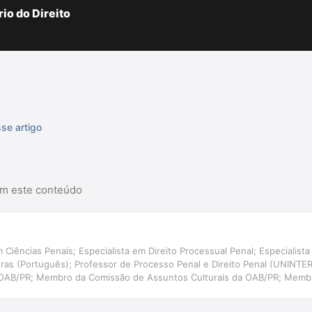
io do Direito
sse artigo
am este conteúdo
 Ciências Penais; Especialista em Direito Processual Penal; Especialista 
etras (Português); Professor de Processo Penal e Direito Penal (UNINT
 OAB/PR; Membro da Comissão de Assuntos Culturais da OAB/PR; Membr
ira de Direito e Literatura.