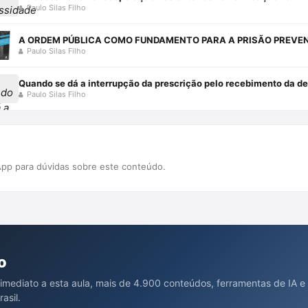
Paulo Silas Filho
Paulo Silas Filho
Quando se dá a interrupção da prescrição pelo recebimento da den
Paulo Silas Filho
pp para dúvidas sobre este conteúdo.
o
 imediato a esta aula, mais de 4.900 conteúdos, ferramentas de IA e
asil.