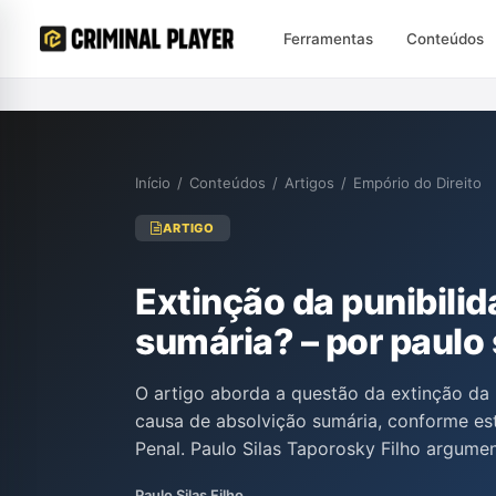
Ferramentas
Conteúdos
Início
/
Conteúdos
/
Artigos
/
Empório do Direito
ARTIGO
Extinção da punibili
sumária? – por paulo 
O artigo aborda a questão da extinção da
causa de absolvição sumária, conforme es
Penal. Paulo Silas Taporosky Filho argumen
representa um equívoco, uma vez que a ab
Paulo Silas Filho