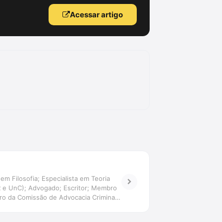
Acessar artigo
em Filosofia; Especialista em Teoria
ER e UnC); Advogado; Escritor; Membro
o da Comissão de Advocacia Criminal