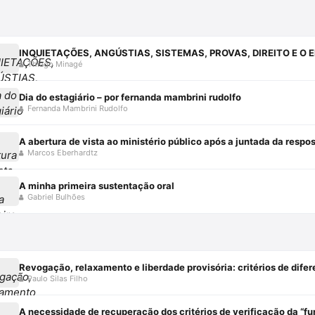
Thiago Minagé
Dia do estagiário – por fernanda mambrini rudolfo
Fernanda Mambrini Rudolfo
A abertura de vista ao ministério público após a juntada da resp
Marcos Eberhardtz
A minha primeira sustentação oral
Gabriel Bulhões
Paulo Silas Filho