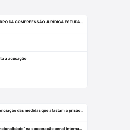
INQUIETAÇÕES, ANGÚSTIAS, SISTEMAS, PROVAS, DIREITO E O ERRO DA COMPREENSÃO JURÍDICA ESTUDANDO APENAS O DIREITO.
osta à acusação
Revogação, relaxamento e liberdade provisória: critérios de diferenciação das medidas que afastam a prisão cautelar
A necessidade de recuperação dos critérios de verificação da “funcionalidade” na cooperação penal internacional