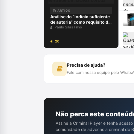
ARTIGO
Análise do “indício suficiente
de autoria” como requisito da
prisão preventiva em sede de
Paulo Silas Filho
habeas corpus
20
Precisa de ajuda?
Fale com nossa equipe pelo WhatsA
Não perca este conteúd
Assine a Criminal Player e tenha acesso
comunidade de advocacia criminal do Br