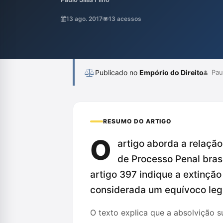
análise de mérito, enquanto a extinção da 
de política criminal, não demandando aval
13 ago. 2017
13 acessos
conclui que a inclusão da extinção da punib
Publicado no
Empório do Direito
Paul
RESUMO DO ARTIGO
O
artigo aborda a relação
de Processo Penal brasi
artigo 397 indique a extinçã
considerada um equívoco legi
O texto explica que a absolvição s