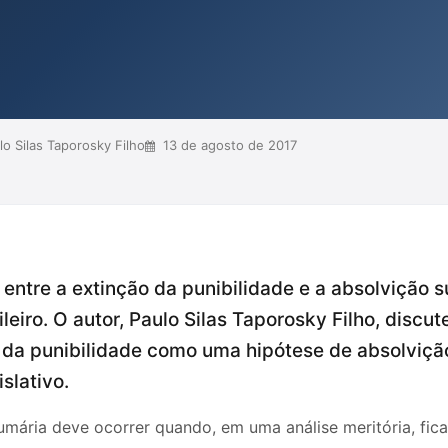
punibilidade se relaciona a questões
iação detalhada dos fatos. O texto
ilidade não s...
o Silas Taporosky Filho
13 de agosto de 2017
 entre a extinção da punibilidade e a absolvição
leiro. O autor, Paulo Silas Taporosky Filho, discut
o da punibilidade como uma hipótese de absolvição
slativo.
umária deve ocorrer quando, em uma análise meritória, fica