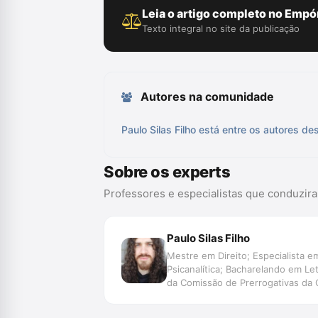
Leia o artigo completo no Empór
Texto integral no site da publicação
Autores na comunidade
Paulo Silas Filho está entre os autores de
Sobre os experts
Professores e especialistas que conduzir
Paulo Silas Filho
Mestre em Direito; Especialista em
Psicanalítica; Bacharelando em L
da Comissão de Prerrogativas da
da OAB/PR; Membro da Rede Brasile