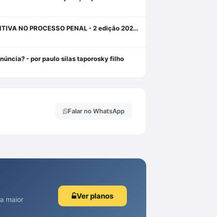
A ORDEM PÚBLICA COMO FUNDAMENTO PARA A PRISÃO PREVENTIVA NO PROCESSO PENAL - 2 edição 2024 - HABITUS EDITORA Livro em oferta 1 janeiro 2024
úncia? - por paulo silas taporosky filho
Falar no WhatsApp
Ver planos
 a maior