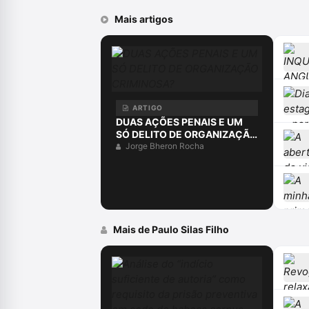
Mais artigos
ARTIGO
DUAS AÇÕES PENAIS E UM
SÓ DELITO DE ORGANIZAÇÃO
CRIMINOSA?
Jorge Bheron Rocha
Mais de Paulo Silas Filho