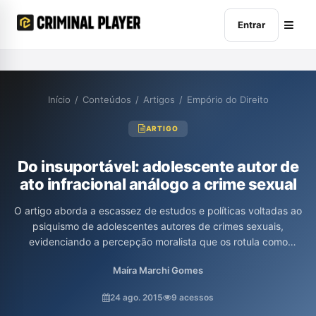
Entrar
Início
/
Conteúdos
/
Artigos
/
Empório do Direito
ARTIGO
Do insuportável: adolescente autor de
ato infracional análogo a crime sexual
O artigo aborda a escassez de estudos e políticas voltadas ao
psiquismo de adolescentes autores de crimes sexuais,
evidenciando a percepção moralista que os rotula como
perigosos. O texto critica a incapacidade do sistema jurídico em
Maíra Marchi Gomes
reconhecer a complexidade das condutas desses jovens e
propõe a necessidade de um olhar mais atento e humanizado
24 ago. 2015
9 acessos
que considere suas vozes e contextos, em vez de tratá-los