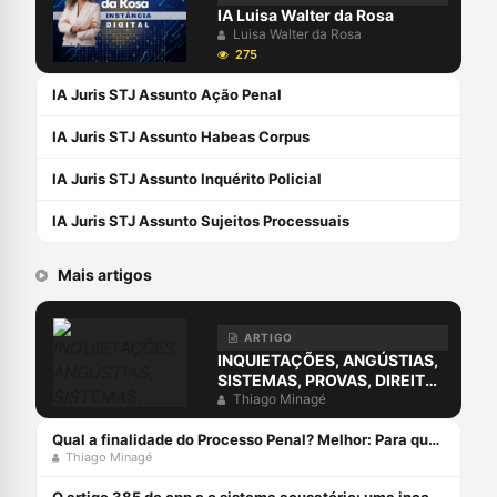
IA Luisa Walter da Rosa
Luisa Walter da Rosa
275
IA Juris STJ Assunto Ação Penal
IA Juris STJ Assunto Habeas Corpus
IA Juris STJ Assunto Inquérito Policial
IA Juris STJ Assunto Sujeitos Processuais
Mais artigos
ARTIGO
INQUIETAÇÕES, ANGÚSTIAS,
SISTEMAS, PROVAS, DIREITO
E O ERRO DA COMPREENSÃO
Thiago Minagé
JURÍDICA ESTUDANDO
APENAS O DIREITO.
Qual a finalidade do Processo Penal? Melhor: Para que serve o Processo Penal?
Thiago Minagé