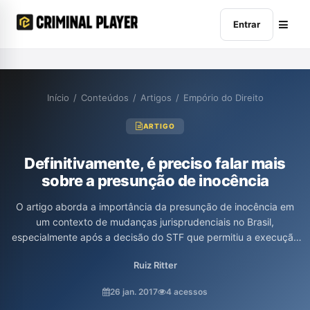
Entrar
Início
/
Conteúdos
/
Artigos
/
Empório do Direito
ARTIGO
Definitivamente, é preciso falar mais
sobre a presunção de inocência
O artigo aborda a importância da presunção de inocência em
um contexto de mudanças jurisprudenciais no Brasil,
especialmente após a decisão do STF que permitiu a execução
antecipada da pena. Ruiz Ritter expressa sua preocupação com
Ruiz Ritter
a relativização deste princípio fundamental, destacando que ele
não apenas protege a liberdade dos acusados, mas também
26 jan. 2017
4 acessos
reflete a dignidade do cidadão e os direitos assegurados pela