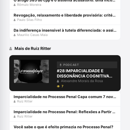
O artigo 385 do cpp e o sistema acusatório: uma incompatiblidade com a constituição federal
Rômulo Moreira
Revogação, relaxamento e liberdade provisória: critérios de diferenciação das medidas que afastam a prisão cautelar
Paulo Silas Filho
Da indiferença insensível à tutela diferenciada: o assistido defensorial e o cumprimento de sentença – esperanças da cidadania no ncpc
Maurilio Casas Maia
Mais de Ruiz Ritter
PODCAST
#28 IMPARCIALIDADE E
DISSONÂNCIA COGNITIVA
COM RUIZ RITTER
Alexandre Morais da Rosa
7
Imparcialidade no Processo Penal Capa comum 7 novembro 2019
Ruiz Ritter
Imparcialidade no Processo Penal: Reflexões a Partir da Teoria da Dissonância Cognitiva Capa comum 1 outubro 2017
Ruiz Ritter
Você sabe o que é efeito primazia no Processo Penal?