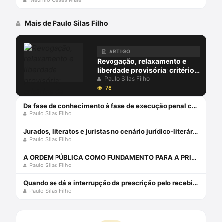
Maurilio Casas Maia
Mais de Paulo Silas Filho
ARTIGO
Revogação, relaxamento e
liberdade provisória: critérios
de diferenciação das medidas
Paulo Silas Filho
que afastam a prisão cautelar
78
Da fase de conhecimento à fase de execução penal com Paulo Silas Filho
Paulo Silas Filho
Jurados, literatos e juristas no cenário jurídico-literário: para quem vai o nobel de literatura de 2019?
Paulo Silas Filho
A ORDEM PÚBLICA COMO FUNDAMENTO PARA A PRISÃO PREVENTIVA NO PROCESSO PENAL - 2 edição 2024 - HABITUS EDITORA Livro em oferta 1 janeiro 2024
Paulo Silas Filho
Quando se dá a interrupção da prescrição pelo recebimento da denúncia? - por paulo silas taporosky filho
Paulo Silas Filho