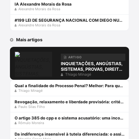
IA Alexandre Morais da Rosa
Alexandre Morais da Rosa
#199 LEI DE SEGURANÇA NACIONAL COM DIEGO NUNES
Alexandre Morais da Rosa
Mais artigos
ARTIGO
INQUIETAÇÕES, ANGÚSTIAS,
SISTEMAS, PROVAS, DIREITO
E O ERRO DA COMPREENSÃO
Thiago Minagé
JURÍDICA ESTUDANDO
APENAS O DIREITO.
Qual a finalidade do Processo Penal? Melhor: Para que serve o Processo Penal?
Thiago Minagé
Revogação, relaxamento e liberdade provisória: critérios de diferenciação das medidas que afastam a prisão cautelar
Paulo Silas Filho
O artigo 385 do cpp e o sistema acusatório: uma incompatiblidade com a constituição federal
Rômulo Moreira
Da indiferença insensível à tutela diferenciada: o assistido defensorial e o cumprimento de sentença – esperanças da cidadania no ncpc