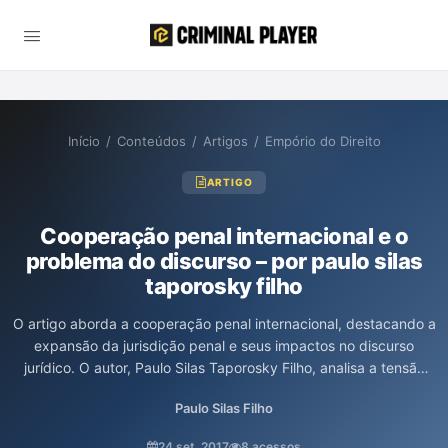
Início
/
Conteúdos
/
Artigos
/
Empório do Direito
ARTIGO
Cooperação penal internacional e o
problema do discurso – por paulo silas
taporosky filho
O artigo aborda a cooperação penal internacional, destacando a
expansão da jurisdição penal e seus impactos no discurso
jurídico. O autor, Paulo Silas Taporosky Filho, analisa a tensão
entre a luta contra o crime e os princípios da soberania estatal e
Paulo Silas Filho
da dupla incriminação, alertando para o risco de
desconsideração de direitos e garantias dos indivíduos
24 set. 2017
8 acessos