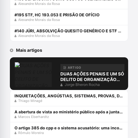
Alexandre Morais da Rosa
#195 STF, HC 193.053 E PRISÃO DE OFÍCIO
Alexandre Morais da Rosa
#140 JÚRI, ABSOLVIÇÃO QUESITO GENÉRICO E STF COM AURY
Alexandre Morais da Rosa
Mais artigos
ARTIGO
DUAS AÇÕES PENAIS E UM SÓ
DELITO DE ORGANIZAÇÃO
CRIMINOSA?
Jorge Bheron Rocha
INQUIETAÇÕES, ANGÚSTIAS, SISTEMAS, PROVAS, DIREITO E O ERRO DA COMPREENSÃO JURÍDICA ESTUDANDO APENAS O DIREITO.
Thiago Minagé
A abertura de vista ao ministério público após a juntada da resposta à acusação
Marcos Eberhardtz
O artigo 385 do cpp e o sistema acusatório: uma incompatiblidade com a constituição federal
Rômulo Moreira