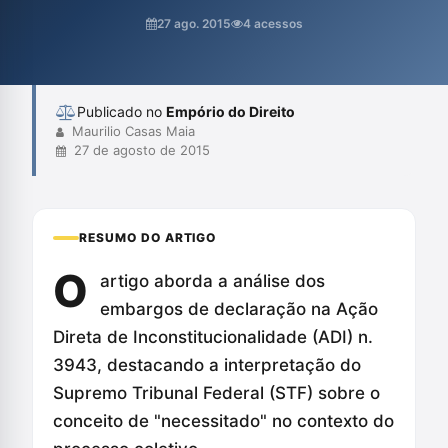
fases coletiva e individual da justiça, evitando a conflituosa
27 ago. 2015
4 acessos
interpretação da hipossuficiência econômica. A reflexão gira em
torno da essencialidade da Defensoria Pública para garantir o
acesso à justiç...
Publicado no
Empório do Direito
Maurilio Casas Maia
27 de agosto de 2015
RESUMO DO ARTIGO
O
artigo aborda a análise dos
embargos de declaração na Ação
Direta de Inconstitucionalidade (ADI) n.
3943, destacando a interpretação do
Supremo Tribunal Federal (STF) sobre o
conceito de "necessitado" no contexto do