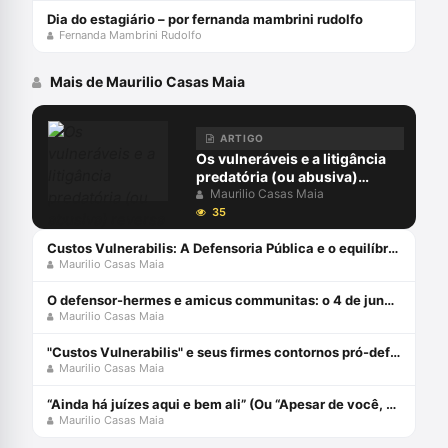
Dia do estagiário – por fernanda mambrini rudolfo
Fernanda Mambrini Rudolfo
Mais de Maurilio Casas Maia
ARTIGO
Os vulneráveis e a litigância
predatória (ou abusiva)
reversa
Maurilio Casas Maia
35
Custos Vulnerabilis: A Defensoria Pública e o equilíbrio nas relações político-jurídicas dos vulneráveis Capa dura 1 janeiro 2019
Maurilio Casas Maia
O defensor-hermes e amicus communitas: o 4 de junho e a representação democrática dos necessitados de inclusão discursiva
Maurilio Casas Maia
"Custos Vulnerabilis" e seus firmes contornos pró-defesa penal
Maurilio Casas Maia
“Ainda há juízes aqui e bem ali” (Ou “Apesar de você, Procusto”)
Maurilio Casas Maia