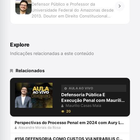
Defensor Público e Professor da
Universidade Federal do Amazonas desde
2013. Doutor em Direito Constitucional
(UNIFOR) e Mestre em Ciências Jurídicas
(UPFB).
Explore
Indicações relacionadas a este conteúdo
Relacionados
AULA AO VIVO
Defensoria Pública E
Execução Penal com Maurílio
Casas Maia
Maurilio Casas Maia
20
Perspectivas do Processo Penal em 2024 com Aury Lopes Jr e Alexandre Morais da Rosa
Alexandre Morais da Rosa
#156 DEFENSORIA COMO CUSTOS VULNERABILIS COM MAURÍLIO CASAS MAIA