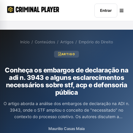
Entrar
Início
/
Conteúdos
/
Artigos
/
Empório do Direito
ARTIGO
Conheça os embargos de declaração na
adi n. 3943 e alguns esclarecimentos
necessários sobre stf, acp e defensoria
pública
O artigo aborda a análise dos embargos de declaração na ADI n.
3943, onde o STF ampliou o conceito de "necessitado" no
contexto do processo coletivo. Os autores discutem a
legitimidade da Defensoria Pública e do Ministério Público,
Maurilio Casas Maia
destacando a importância de respeitar as diferenças entre as