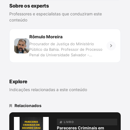
Sobre os experts
Professores e especialistas que conduziram este
conteúdo
Rômulo Moreira
Procurador de Justiça do Ministério
Público da Bahia. Professor de Processo
Penal da Universidade Salvador -
UNIFACS. Pós-graduado em Processo
Penal pela Universidade de Salamanca.
Explore
Indicações relacionadas a este conteúdo
Relacionados
LIVRO
Pareceres Criminais em