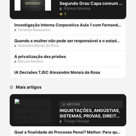
Segundo Grau Capa comum 1
janeiro 2018
Rômulo Moreira
1
Investigação Interna Corporativa Aula 1 com Fernanda Ravazzano
Fernanda Ravazzano
Quando a mulher não pode ser responsável e o estado decide antes. sobre a súmula 542 do stj
Alexandre Morais da Rosa
A privatização das prisões
Rômulo Moreira
IA Decisões TJSC Alexandre Morais da Rosa
Mais artigos
ARTIGO
INQUIETAÇÕES, ANGÚSTIAS,
SISTEMAS, PROVAS, DIREITO
E O ERRO DA COMPREENSÃO
Thiago Minagé
JURÍDICA ESTUDANDO
APENAS O DIREITO.
Qual a finalidade do Processo Penal? Melhor: Para que serve o Processo Penal?