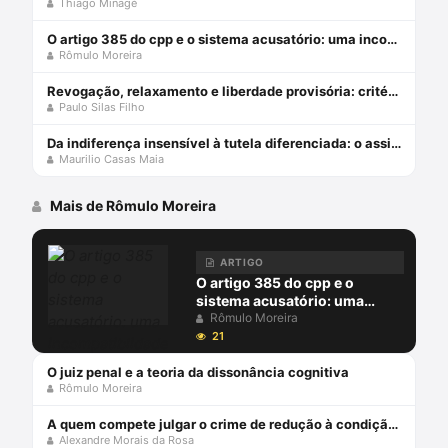
Thiago Minagé
O artigo 385 do cpp e o sistema acusatório: uma incompatiblidade com a constituição federal
Rômulo Moreira
Revogação, relaxamento e liberdade provisória: critérios de diferenciação das medidas que afastam a prisão cautelar
Paulo Silas Filho
Da indiferença insensível à tutela diferenciada: o assistido defensorial e o cumprimento de sentença – esperanças da cidadania no ncpc
Maurilio Casas Maia
Mais de Rômulo Moreira
ARTIGO
O artigo 385 do cpp e o
sistema acusatório: uma
incompatiblidade com a
Rômulo Moreira
constituição federal
21
O juiz penal e a teoria da dissonância cognitiva
Rômulo Moreira
A quem compete julgar o crime de redução à condição análoga à escravo (cp, art. 149)?
Alexandre Morais da Rosa