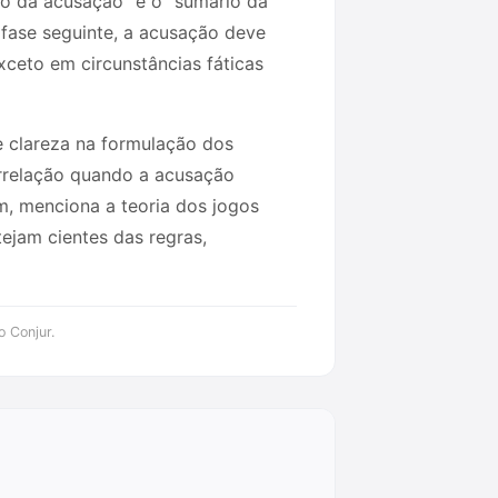
ízo da acusação” e o “sumário da
 fase seguinte, a acusação deve
xceto em circunstâncias fáticas
de clareza na formulação dos
orrelação quando a acusação
im, menciona a teoria dos jogos
tejam cientes das regras,
o Conjur.