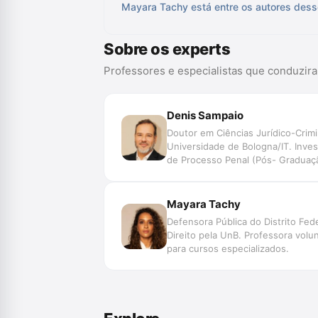
Mayara Tachy está entre os autores dess
Sobre os experts
Professores e especialistas que conduzir
Denis Sampaio
Doutor em Ciências Jurídico-Crim
Universidade de Bologna/IT. Inves
de Processo Penal (Pós- Graduaçã
Janeiro (EMERJ). Defensor Públic
Honorário do Instituto dos Advogad
Mayara Tachy
Defensora Pública do Distrito Fed
Direito pela UnB. Professora volun
para cursos especializados.