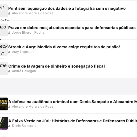
Print sem aquisição dos dados é a fotografia sem o negativo
Alexandre Morais da Rosa
Prazo em dobro nos juizados especiais para defensorias públicas
Jorge Bheron Rocha
Streck e Aury: Medida diversa exige requisitos de prisão!
Aury Lopes Jr
Crime de lavagem de dinheiro e sonegação fiscal
André Callegari
A defesa na audiência criminal com Denis Sampaio e Alexandre 
Alexandre Morais da Rosa
A Faixa Verde no Júri: Histórias de Defensoras e Defensores Pú
Denis Sampaio