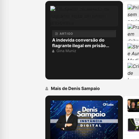
ARTIGO
A indevida conversão do
flagrante ilegal em prisão
preventiva
Gina Muniz
Mais de Denis Sampaio