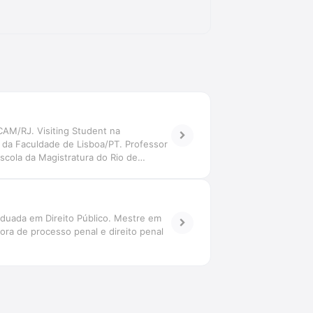
CAM/RJ. Visiting Student na
s da Faculdade de Lisboa/PT. Professor
cola da Magistratura do Rio de
acional das Defensorias Gerais. Membro
raduada em Direito Público. Mestre em
sora de processo penal e direito penal