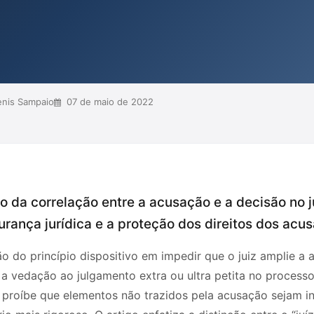
nação não exceda o que foi
lico. Além disso, enfatizam que a
ostos pela pron...
enis Sampaio
07 de maio de 2022
io da correlação entre a acusação e a decisão no 
rança jurídica e a proteção dos direitos dos acu
ção do princípio dispositivo em impedir que o juiz amplie a
 a vedação ao julgamento extra ou ultra petita no processo
 proíbe que elementos não trazidos pela acusação sejam in