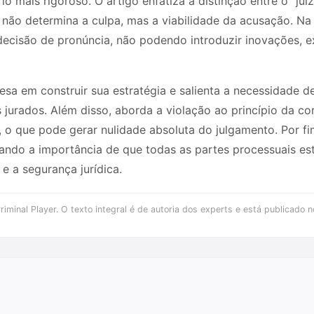
 mais rigoroso. O artigo enfatiza a distinção entre o “ju
 não determina a culpa, mas a viabilidade da acusação. Na
 decisão de pronúncia, não podendo introduzir inovações, e
esa em construir sua estratégia e salienta a necessidade 
 jurados. Além disso, aborda a violação ao princípio da c
s, o que pode gerar nulidade absoluta do julgamento. Por f
inhando a importância de que todas as partes processuais es
 a segurança jurídica.
iminal Player. O texto integral é de autoria dos experts e está publicado n