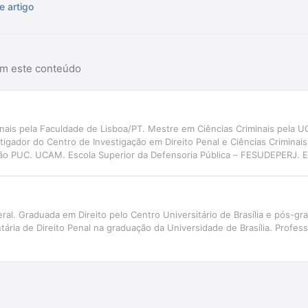
e artigo
am este conteúdo
inais pela Faculdade de Lisboa/PT. Mestre em Ciências Criminais pela U
tigador do Centro de Investigação em Direito Penal e Ciências Criminai
o PUC. UCAM. Escola Superior da Defensoria Pública – FESUDEPERJ. Es
o do Rio de Janeiro. Ex- Presidente da Comissão Criminal do Colégio N
os Brasileiros (IAB). Autor de livros e artigos.
eral. Graduada em Direito pelo Centro Universitário de Brasília e pós-g
tária de Direito Penal na graduação da Universidade de Brasília. Profes