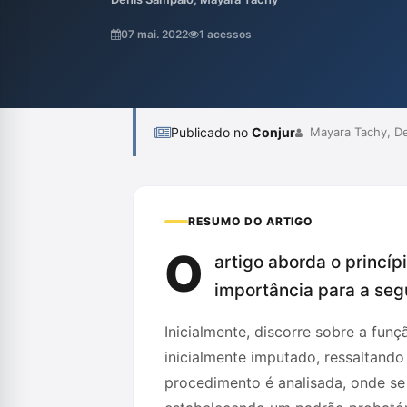
imputação inicial, garantindo que a conde
originalmente proposto pelo Ministério Púb
07 mai. 2022
1 acessos
acusação deve se restringir aos limites imp
Publicado no
Conjur
Mayara Tachy, D
RESUMO DO ARTIGO
O
artigo aborda o princíp
importância para a segu
Inicialmente, discorre sobre a fun
inicialmente imputado, ressaltando
procedimento é analisada, onde se