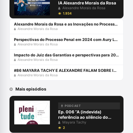
IA Alexandre Morais da Rosa
Alexandre Morais da Rosa
1.934
Alexandre Morais da Rosa e as Inovações no Processo Penal: Ferramentas Tecnológicas
Alexandre Morais da Rosa
Perspectivas do Processo Penal em 2024 com Aury Lopes Jr e Alexandre Morais da Rosa
Alexandre Morais da Rosa
Impacto do Juiz das Garantias e perspectivas para 2024 com Alexandre Morais da Rosa e Aury Lopes Jr
Alexandre Morais da Rosa
#86 MAYARA TACHY E ALEXANDRE FALAM SOBRE IN DUBIO PRO SOCIETATE NO JÚRI
Alexandre Morais da Rosa
Mais episódios
PODCAST
Ep. 006 “A (indevida)
referência ao silêncio do
acusado em Plenário do Júri”
Mayara Tachy
2