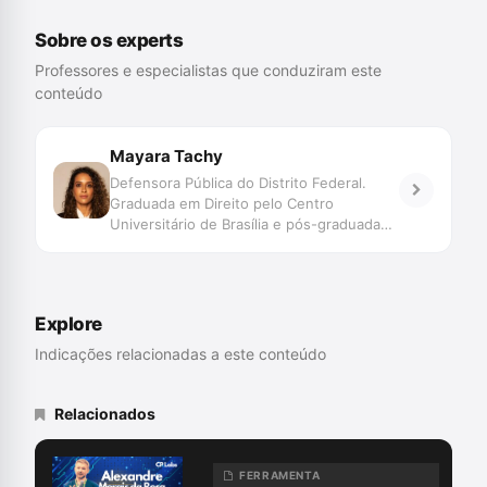
Sobre os experts
Professores e especialistas que conduziram este
conteúdo
Mayara Tachy
Defensora Pública do Distrito Federal.
Graduada em Direito pelo Centro
Universitário de Brasília e pós-graduada
em Direito Público. Mestre em Direito pela
UnB. Professora voluntária de Direito
Penal na graduação da Universidade de
Brasília. Professora de processo penal e
Explore
direito penal para cursos especializados.
Indicações relacionadas a este conteúdo
Relacionados
FERRAMENTA