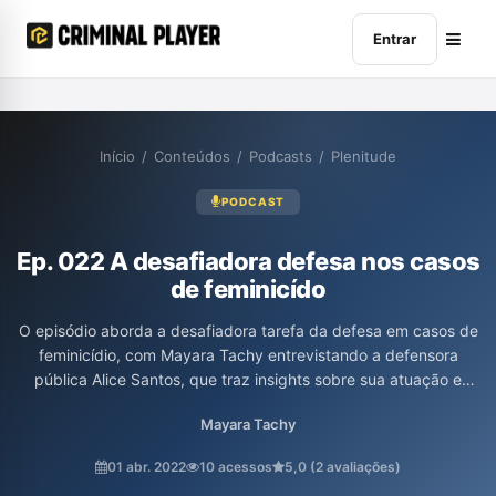
Entrar
Início
/
Conteúdos
/
Podcasts
/
Plenitude
PODCAST
Ep. 022 A desafiadora defesa nos casos
de feminicído
O episódio aborda a desafiadora tarefa da defesa em casos de
feminicídio, com Mayara Tachy entrevistando a defensora
pública Alice Santos, que traz insights sobre sua atuação e
experiências no campo. A conversa também destaca o projeto
Mayara Tachy
Bruxas do Plenário, que visa aprofundar a compreensão sobre a
temática. Essa troca de ideias busca elucidar as complexidades
01 abr. 2022
10 acessos
5,0 (2 avaliações)
do sistema judicial frente a esses crimes de violência de gênero.