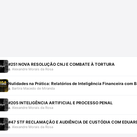
ais se destacam “Direito Constitucional Pós-Moderno”, “Ativismo Judicia
o e público) e “Processo Constitucional Brasileiro”, esse já em sua qu
para sistematização da legislação sobre o processo constitucional bras
imento do marco normativo da Inteligência Artificial. Atualmente, fig
#251 NOVA RESOLUÇÃO CNJ E COMBATE À TORTURA
Alexandre Morais da Rosa
Nulidades na Prática: Relatórios de Inteligência Financeira com B
Bartira Macedo de Miranda
#205 INTELIGÊNCIA ARTIFICIAL E PROCESSO PENAL
Alexandre Morais da Rosa
#47 STF RECLAMAÇÃO E AUDIÊNCIA DE CUSTÓDIA COM EDUA
Alexandre Morais da Rosa