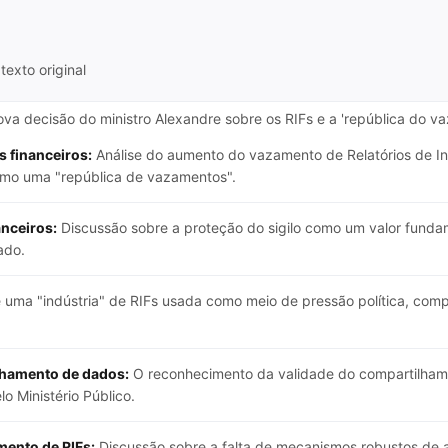
texto original
Nova decisão do ministro Alexandre sobre os RIFs e a 'república do 
 financeiros:
Análise do aumento do vazamento de Relatórios de Int
como uma "república de vazamentos".
anceiros:
Discussão sobre a proteção do sigilo como um valor funda
ado.
uma "indústria" de RIFs usada como meio de pressão política, co
lhamento de dados:
O reconhecimento da validade do compartilham
lo Ministério Público.
mento de RIFs:
Discussão sobre a falta de mecanismos robustos de a