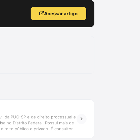
Acessar artigo
il da PUC-SP e de direito processual e
sa no Distrito Federal. Possui mais de
direito público e privado. É consultor
ambém é autor de mais de uma dezena de