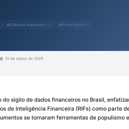
es rigorosos ao acesso a dados
rocedimentos investigativos formais
ai...
Tribunais Superiores
Prova Ilícita
75%
65%
31 de março de 2026
 do sigilo de dados financeiros no Brasil, enfati
os de Inteligência Financeira (RIFs) como parte d
mentos se tornaram ferramentas de populismo ele