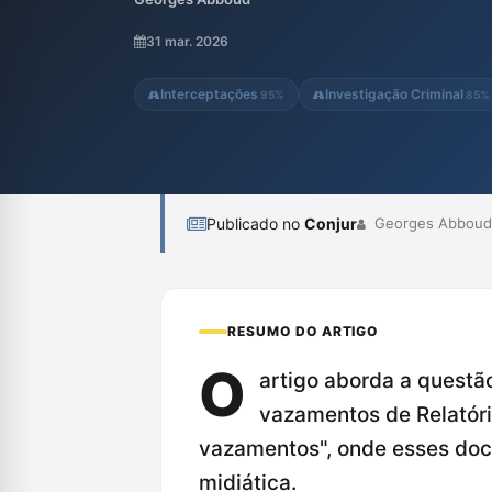
Alexandre de Moraes, que estabelece limit
sigilosos, enfatizando a necessidade de p
31 mar. 2026
para garantir a proteção de direitos individu
Interceptações
Investigação Criminal
95%
85%
Publicado no
Conjur
Georges Abboud
RESUMO DO ARTIGO
O
artigo aborda a questão
vazamentos de Relatóri
vazamentos", onde esses docu
midiática.