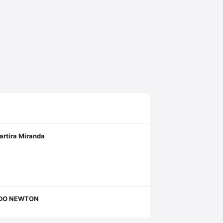
l”, “Pareceres” (atualmente com 3
inta edição. Membro da comissão de
ileiro. Membro da comissão de juristas
ura como membro do Conselho Jurídico
artira Miranda
RDO NEWTON