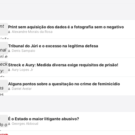
Print sem aquisição dos dados é a fotografia sem o negativo
Alexandre Morais da Rosa
Tribunal do Júri e o excesso na legítima defesa
Denis Sampaio
Streck e Aury: Medida diversa exige requisitos de prisão!
Aury Lopes Jr
Alguns pontos sobre a quesitação no crime de feminicídio
Daniel Avelar
É o Estado o maior litigante abusivo?
Georges Abboud