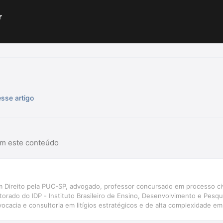
r
sse artigo
am este conteúdo
m Direito pela PUC-SP, advogado, professor concursado em processo civ
orado do IDP - Instituto Brasileiro de Ensino, Desenvolvimento e Pesqui
cacia e consultoria em litígios estratégicos e de alta complexidade em 
itness\" em direito material e processual em litígios internacionais. T