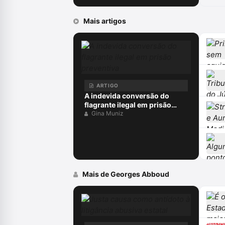
Mais artigos
ARTIGO
A indevida conversão do
flagrante ilegal em prisão
preventiva
Gina Muniz
Mais de Georges Abboud