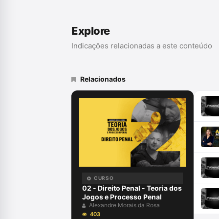
livros sobre direito, dentre as qu
volumes abrangendo direito privad
juristas da Câmara dos Deputados 
Explore
do Senado Federal para desenvolv
da FIESP.
Indicações relacionadas a este conteúdo
Relacionados
CURSO
02 - Direito Penal - Teoria dos
Jogos e Processo Penal
Alexandre Morais da Rosa
403