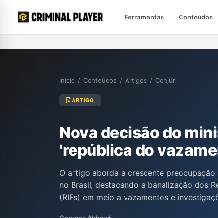
Ferramentas
Conteúdos
Início
/
Conteúdos
/
Artigos
/
Conjur
ARTIGO
Nova decisão do minis
'república do vazame
O artigo aborda a crescente preocupação 
no Brasil, destacando a banalização dos Re
(RIFs) em meio a vazamentos e investigaçõ
recentes decisões do Supremo Tribunal Fed
Georges Abboud