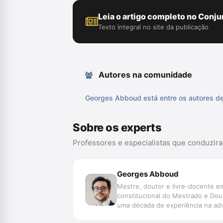
Leia o artigo completo no Conju
Texto integral no site da publicação
Autores na comunidade
Georges Abboud está entre os autores de
Sobre os experts
Professores e especialistas que conduzir
Georges Abboud
Mestre, doutor e livre-docente e
constitucional do Mestrado e Dout
uma década de experiência na advo
jurídico, parecerista e \"expert w