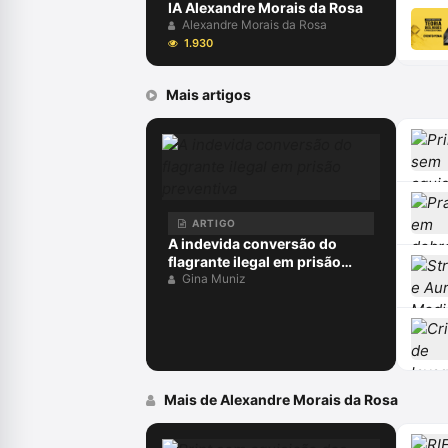
IA Alexandre Morais da Rosa
Alexandre Morais da Rosa
1.930
Mais artigos
ARTIGO
A indevida conversão do
flagrante ilegal em prisão
preventiva
Gina Muniz
Mais de Alexandre Morais da Rosa