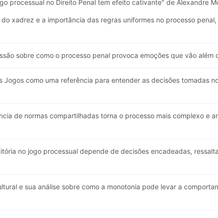
ogo processual no Direito Penal tem efeito cativante" de Alexandre M
 do xadrez e a importância das regras uniformes no processo penal, 
ssão sobre como o processo penal provoca emoções que vão além da
s Jogos como uma referência para entender as decisões tomadas no
cia de normas compartilhadas torna o processo mais complexo e a
itória no jogo processual depende de decisões encadeadas, ressalta
ltural e sua análise sobre como a monotonia pode levar a comportam