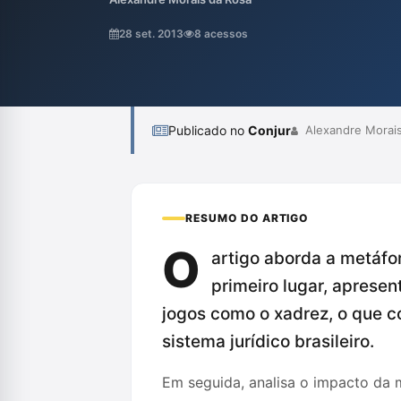
entre os jogadores, suas estratégias e o pa
menciona a influência do tédio cotidiano e 
28 set. 2013
8 acessos
processo penal, refletindo sobre a natureza
Publicado no
Conjur
Alexandre Morais
RESUMO DO ARTIGO
O
artigo aborda a metáfor
primeiro lugar, apresen
jogos como o xadrez, o que c
sistema jurídico brasileiro.
Em seguida, analisa o impacto da m