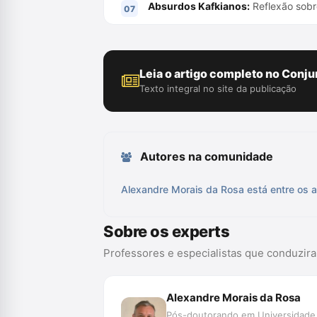
Absurdos Kafkianos:
Reflexão sobre
Leia o artigo completo no Conju
Texto integral no site da publicação
Autores na comunidade
Alexandre Morais da Rosa está entre os a
Sobre os experts
Professores e especialistas que conduzir
Alexandre Morais da Rosa
Pós-doutorando em Universidade d