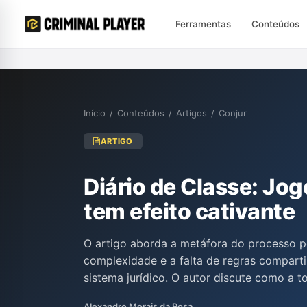
Ferramentas
Conteúdos
Início
/
Conteúdos
/
Artigos
/
Conjur
ARTIGO
Diário de Classe: Jog
tem efeito cativante
O artigo aborda a metáfora do processo p
complexidade e a falta de regras compart
sistema jurídico. O autor discute como a 
processual se assemelha a estratégias de 
Alexandre Morais da Rosa