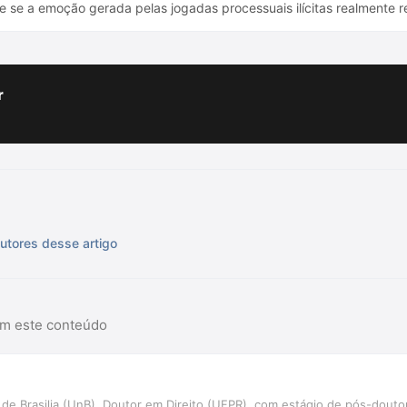
 se a emoção gerada pelas jogadas processuais ilícitas realmente re
r
utores desse artigo
am este conteúdo
e Brasilia (UnB). Doutor em Direito (UFPR), com estágio de pós-douto