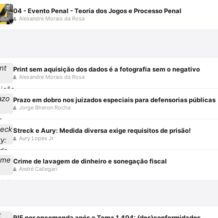
04 - Evento Penal - Teoria dos Jogos e Processo Penal
Alexandre Morais da Rosa
Print sem aquisição dos dados é a fotografia sem o negativo
Alexandre Morais da Rosa
Prazo em dobro nos juizados especiais para defensorias públicas
Jorge Bheron Rocha
Streck e Aury: Medida diversa exige requisitos de prisão!
Aury Lopes Jr
Crime de lavagem de dinheiro e sonegação fiscal
André Callegari
RIF por encomenda após o Tema 1.404: (des)conformidades