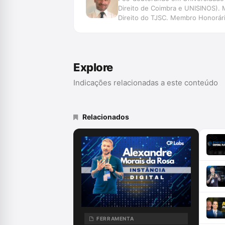
Direito de Coimbra e UNISINOS). 
Direito do TJSC. Membro Honorário
Data, Jurimetria, Decisão, Automaç
de Pesquisa SpinLawLab (CNPq U
Explore
Indicações relacionadas a este conteúdo
Relacionados
FERRAMENTA