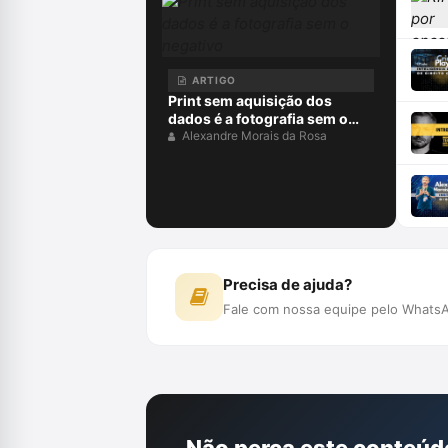
ARTIGO
Print sem aquisição dos
dados é a fotografia sem o
negativo
Alexandre Morais da Rosa
Precisa de ajuda?
Fale com nossa equipe pelo WhatsA
Não perca este conteúd