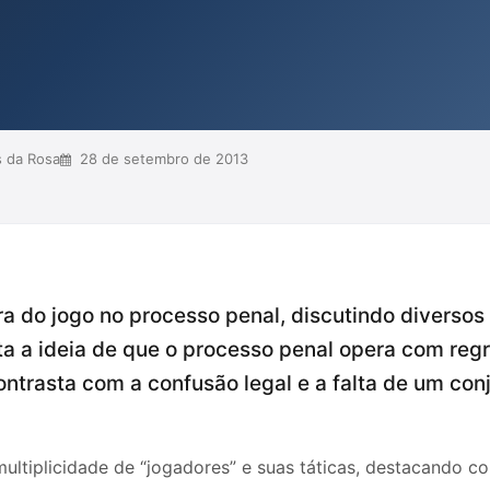
pel do julgador. Além disso,
a prática de jogadas ilícitas no
 caótica e não...
 da Rosa
28 de setembro de 2013
a do jogo no processo penal, discutindo diversos
ta a ideia de que o processo penal opera com regr
ontrasta com a confusão legal e a falta de um co
ultiplicidade de “jogadores” e suas táticas, destacando co