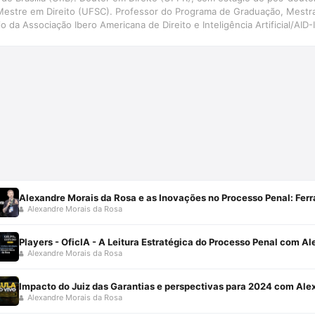
Mestre em Direito (UFSC). Professor do Programa de Graduação, Mestr
 da Associação Ibero Americana de Direito e Inteligência Artificial/AID
ão e Inteligência Artificial aplicadas ao Direito Judiciário, com perspec
NIVALI)
Alexandre Morais da Rosa e as Inovações no Processo Penal: Fe
Alexandre Morais da Rosa
Players - OficIA - A Leitura Estratégica do Processo Penal com A
Alexandre Morais da Rosa
Impacto do Juiz das Garantias e perspectivas para 2024 com Ale
Alexandre Morais da Rosa