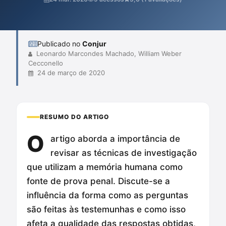
informações obtidas. Além disso, apresentam o modelo do Reino
Unido como referência de boas práticas, ressaltando a urgência
de mudanças na abordage...
Publicado no
Conjur
Leonardo Marcondes Machado, William Weber
Cecconello
24 de março de 2020
RESUMO DO ARTIGO
O
artigo aborda a importância de
revisar as técnicas de investigação
que utilizam a memória humana como
fonte de prova penal. Discute-se a
influência da forma como as perguntas
são feitas às testemunhas e como isso
afeta a qualidade das respostas obtidas,