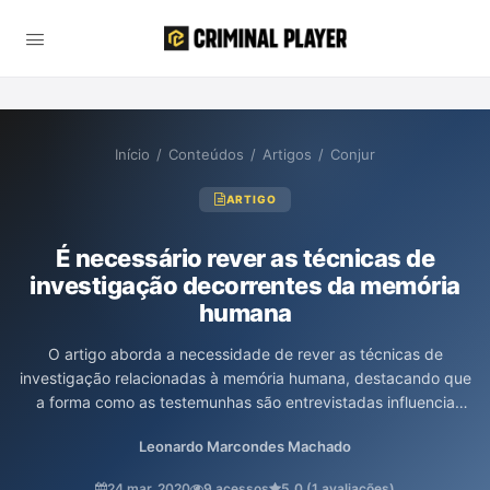
Início
/
Conteúdos
/
Artigos
/
Conjur
ARTIGO
É necessário rever as técnicas de
investigação decorrentes da memória
humana
O artigo aborda a necessidade de rever as técnicas de
investigação relacionadas à memória humana, destacando que
a forma como as testemunhas são entrevistadas influencia
significativamente suas respostas. Os autores ressaltam a
Leonardo Marcondes Machado
importância de integrar conhecimentos da psicologia cognitiva
nas investigações criminais para aprimorar a qualidade das
24 mar. 2020
9 acessos
5,0 (1 avaliações)