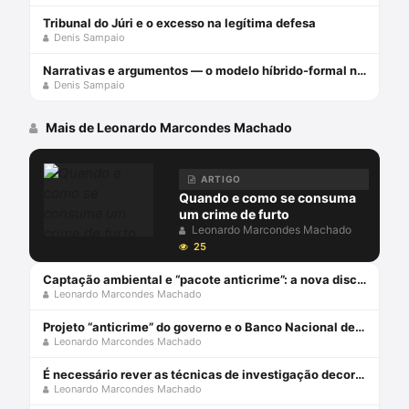
Tribunal do Júri e o excesso na legítima defesa
Denis Sampaio
Narrativas e argumentos — o modelo híbrido-formal no Júri
Denis Sampaio
Mais de Leonardo Marcondes Machado
ARTIGO
Quando e como se consuma
um crime de furto
Leonardo Marcondes Machado
25
Captação ambiental e “pacote anticrime”: a nova disciplina legal
Leonardo Marcondes Machado
Projeto “anticrime” do governo e o Banco Nacional de Perfis Balísticos
Leonardo Marcondes Machado
É necessário rever as técnicas de investigação decorrentes da memória humana
Leonardo Marcondes Machado