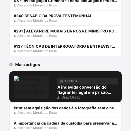
08 - Investigação Criminal - Teoria dos Jogos e Processo Penal
Alexandre Morais da Rosa
#240 DESAFIO DA PROVA TESTEMUNHAL
Alexandre Morais da Rosa
#291 | ALEXANDRE MORAIS DA ROSA E MINISTRO ROGÉRIO SCHIETTI FALAM SOBRE OS DESAFIOS NO STJ
Alexandre Morais da Rosa
#137 TÉCNICAS DE INTERROGATÓRIO E ENTREVISTAS COM LIVIA MOSCATELLI
Alexandre Morais da Rosa
Mais artigos
ARTIGO
A indevida conversão do
flagrante ilegal em prisão
preventiva
Gina Muniz
Print sem aquisição dos dados é a fotografia sem o negativo
Alexandre Morais da Rosa
A importância da cadeia de custódia para preservar a prova penal
Alexandre Morais da Rosa