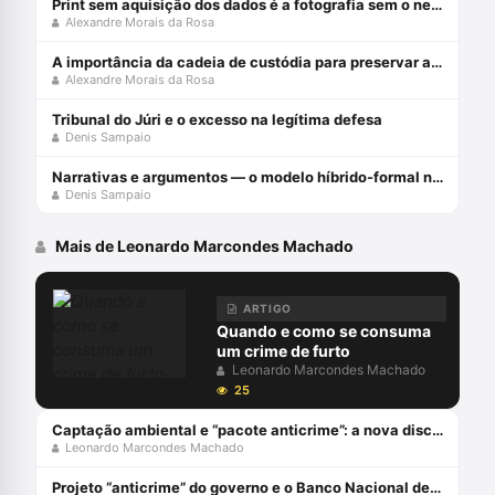
Print sem aquisição dos dados é a fotografia sem o negativo
Alexandre Morais da Rosa
A importância da cadeia de custódia para preservar a prova penal
Alexandre Morais da Rosa
Tribunal do Júri e o excesso na legítima defesa
Denis Sampaio
Narrativas e argumentos — o modelo híbrido-formal no Júri
Denis Sampaio
Mais de Leonardo Marcondes Machado
ARTIGO
Quando e como se consuma
um crime de furto
Leonardo Marcondes Machado
25
Captação ambiental e “pacote anticrime”: a nova disciplina legal
Leonardo Marcondes Machado
Projeto “anticrime” do governo e o Banco Nacional de Perfis Balísticos