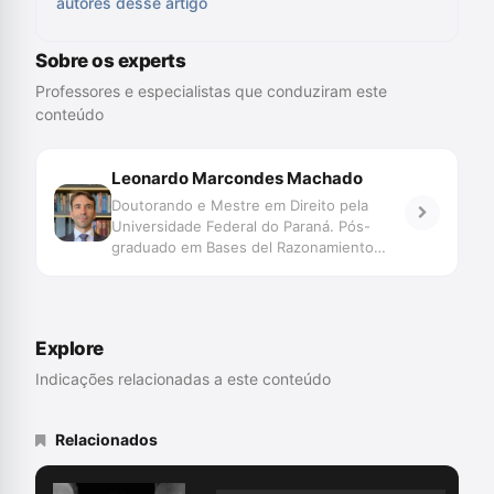
autores desse artigo
Sobre os experts
Professores e especialistas que conduziram este
conteúdo
Leonardo Marcondes Machado
Doutorando e Mestre em Direito pela
Universidade Federal do Paraná. Pós-
graduado em Bases del Razonamiento
Probatorio pela Universitat de Girona -
Espanha. Professor em cursos de
Graduação e Pós-Graduação. Professor
da Academia de Polícia Civil de Santa
Explore
Catarina. Membro Titular do Conselho
Estadual dos Direitos Humanos de Santa
Indicações relacionadas a este conteúdo
Catarina. Delegado de Polícia Civil há mais
de quinze anos.
Relacionados