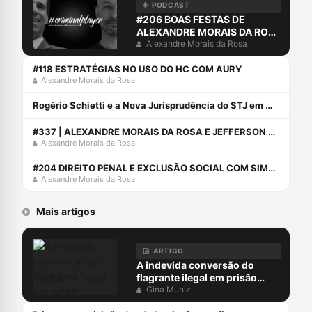
PODCAST
#206 BOAS FESTAS DE
ALEXANDRE MORAIS DA ROSA
E AURY LOPES JR
Alexandre Morais da Rosa
#118 ESTRATÉGIAS NO USO DO HC COM AURY
Alexandre Morais da Rosa
Rogério Schietti e a Nova Jurisprudência do STJ em Matéria de Prova
#337 | ALEXANDRE MORAIS DA ROSA E JEFFERSON NASCIMENTO DA SILVA CONVERSAM SOBRE LEI DE DROGAS
Alexandre Morais da Rosa
#204 DIREITO PENAL E EXCLUSÃO SOCIAL COM SIMONE NACIF
Alexandre Morais da Rosa
Mais artigos
ARTIGO
A indevida conversão do
flagrante ilegal em prisão
preventiva
Gina Muniz