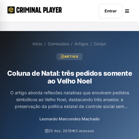
Entrar
Início
/
Conteúdos
/
Artigos
/
Conjur
ARTIGO
Coluna de Natal: três pedidos somente
ao Velho Noel
O artigo aborda reflexões natalinas que envolvem pedidos
simbólicos ao Velho Noel, destacando três anseios: a
preservação da política estatal de controle social sem
criminalização, o compromisso ético das agências do sistema
Leonardo Marcondes Machado
penal e a valorização do respeito à alteridade nas ações de
segurança pública. A escrita convida à reflexão sobre esses
25 dez. 2018
3 acessos
temas, mesclando tradições festivas com questões sociais