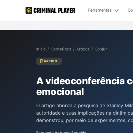
Ferramentas
Co
Início
/
Conteúdos
/
Artigos
/
Conjur
ARTIGO
A videoconferência 
emocional
O artigo aborda a pesquisa de Stanley Mi
autoridade e suas implicações na dinâmic
demonstrou, por meio de experimentos, co
pessoas afeta a empatia e a disposição em
Fernando Antunes Soubhia