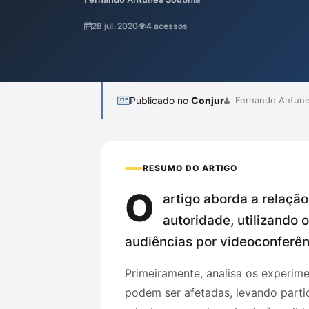
reflete na realização de audiências por vi
essa distância emocional pode levar à "coi
28 jul. 2020
4 acessos
comprometendo o devido processo legal e d
Publicado no
Conjur
Fernando Antune
RESUMO DO ARTIGO
O
artigo aborda a relaçã
autoridade, utilizando 
audiências por videoconferênc
Primeiramente, analisa os experim
podem ser afetadas, levando partic