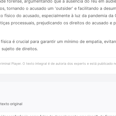
ade forense, argumentando que a ausência do réu em audiên
dos, tornando o acusado um 'outsider' e facilitando a des
o físico do acusado, especialmente à luz da pandemia da C
stiças processuais, prejudicando os direitos do acusado
 física é crucial para garantir um mínimo de empatia, evit
sujeito de direitos.
iminal Player. O texto integral é de autoria dos experts e está publicado n
texto original