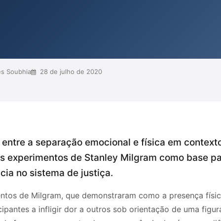
deoconferência. A análise sugere que
sificação" dos acusados,
iminuindo a credibilidade de s...
s Soubhia
28 de julho de 2020
o entre a separação emocional e física em context
os experimentos de Stanley Milgram como base par
ia no sistema de justiça.
entos de Milgram, que demonstraram como a presença física
ipantes a infligir dor a outros sob orientação de uma figu