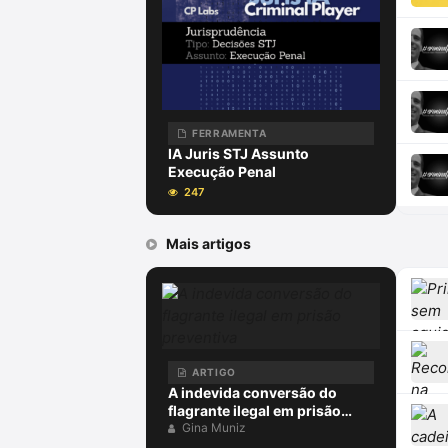
FERRAMENTA
IA Juris STJ Assunto
Execução Penal
247
Mais artigos
ARTIGO
A indevida conversão do
flagrante ilegal em prisão
preventiva
Gina Muniz