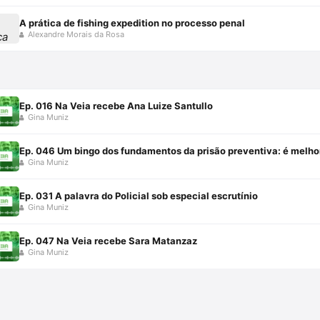
A prática de fishing expedition no processo penal
Alexandre Morais da Rosa
Ep. 016 Na Veia recebe Ana Luize Santullo
Gina Muniz
Ep. 046 Um bingo dos fundamentos da prisão preventiva: é melhor
Gina Muniz
Ep. 031 A palavra do Policial sob especial escrutínio
Gina Muniz
Ep. 047 Na Veia recebe Sara Matanzaz
Gina Muniz