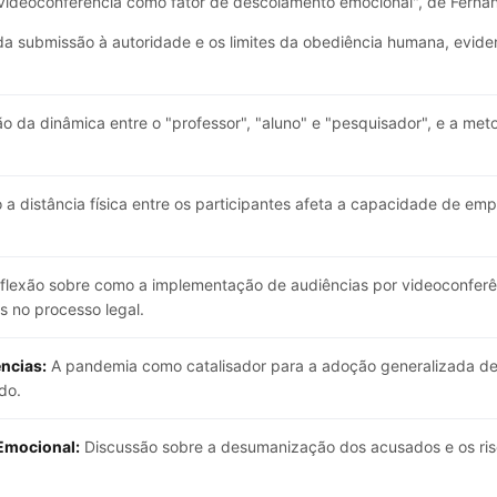
A videoconferência como fator de descolamento emocional", de Fern
da submissão à autoridade e os limites da obediência humana, evid
o da dinâmica entre o "professor", "aluno" e "pesquisador", e a meto
a distância física entre os participantes afeta a capacidade de em
flexão sobre como a implementação de audiências por videoconfer
s no processo legal.
ncias:
A pandemia como catalisador para a adoção generalizada de a
do.
Emocional:
Discussão sobre a desumanização dos acusados e os risc