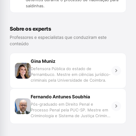
saídinhas.
Sobre os experts
Professores e especialistas que conduziram este
conteúdo
Gina Muniz
Defensora Pública do estado de
Pernambuco. Mestre em ciências jurídico-
criminais pela Universidade de Coimbra.
Fernando Antunes Soubhia
Pós-graduado em Direito Penal e
Processo Penal pela PUC-SP. Mestre em
Criminologia e Sistema de Justiça Criminal
pela University of London. Bolsista
Chevening 2017-2018. Defensor Público
no Estado de Mato Grosso. Vice-Diretor