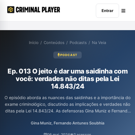
Entrar
Início
/
Conteúdos
/
Podcasts
/
Na Veia
PODCAST
Ep. 013 O jeito é dar uma saidinha com
você: verdades não ditas pela Lei
14.843/24
O episódio aborda as nuances das saidinhas e a importância do
exame criminológico, discutindo as implicações e verdades não
ditas pela Lei 14.843/24. As defensoras Gina Muniz e Fernando
Soubhia analisam como esses temas impactam o sistema penal,
Gina Muniz, Fernando Antunes Soubhia
contribuindo para uma compreensão mais ampla das questões
que envolvem a liberdade provisória.
06 mai. 2024
2 acessos