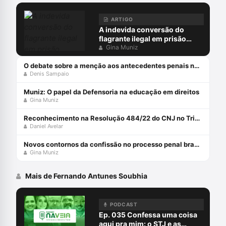
ARTIGO
A indevida conversão do
flagrante ilegal em prisão
preventiva
Gina Muniz
O debate sobre a menção aos antecedentes penais no júri
Denis Sampaio
Muniz: O papel da Defensoria na educação em direitos
Gina Muniz
Reconhecimento na Resolução 484/22 do CNJ no Tribunal do Júri
Daniel Avelar
Novos contornos da confissão no processo penal brasileiro com Gina Muniz
Gina Muniz
Mais de Fernando Antunes Soubhia
PODCAST
Ep. 035 Confessa uma coisa
aqui pra mim: o STJ e as