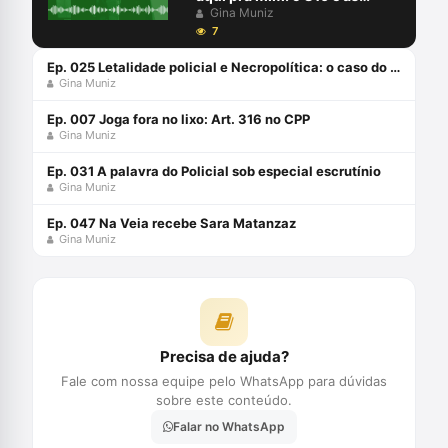
confissões informais
Gina Muniz
7
Ep. 025 Letalidade policial e Necropolítica: o caso do Guarujá
Gina Muniz
Ep. 007 Joga fora no lixo: Art. 316 no CPP
Gina Muniz
Ep. 031 A palavra do Policial sob especial escrutínio
Gina Muniz
Ep. 047 Na Veia recebe Sara Matanzaz
Gina Muniz
Precisa de ajuda?
Fale com nossa equipe pelo WhatsApp para dúvidas
sobre este conteúdo.
Falar no WhatsApp