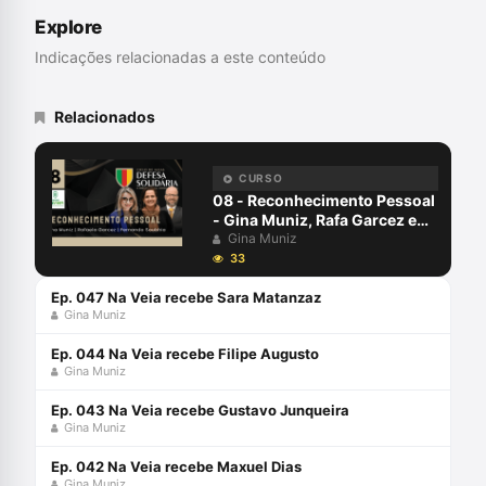
da ESDEP-MT. Professor de Criminologia.
Explore
Indicações relacionadas a este conteúdo
Relacionados
CURSO
08 - Reconhecimento Pessoal
- Gina Muniz, Rafa Garcez e
Fernando Soubhia - Defesa
Gina Muniz
Solidária
33
Ep. 047 Na Veia recebe Sara Matanzaz
Gina Muniz
Ep. 044 Na Veia recebe Filipe Augusto
Gina Muniz
Ep. 043 Na Veia recebe Gustavo Junqueira
Gina Muniz
Ep. 042 Na Veia recebe Maxuel Dias
Gina Muniz