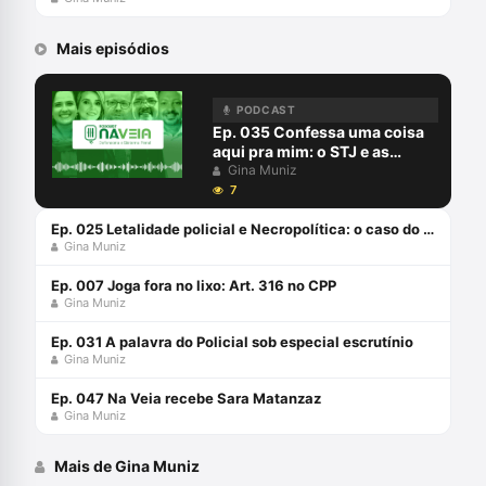
Mais episódios
PODCAST
Ep. 035 Confessa uma coisa
aqui pra mim: o STJ e as
confissões informais
Gina Muniz
7
Ep. 025 Letalidade policial e Necropolítica: o caso do Guarujá
Gina Muniz
Ep. 007 Joga fora no lixo: Art. 316 no CPP
Gina Muniz
Ep. 031 A palavra do Policial sob especial escrutínio
Gina Muniz
Ep. 047 Na Veia recebe Sara Matanzaz
Gina Muniz
Mais de Gina Muniz