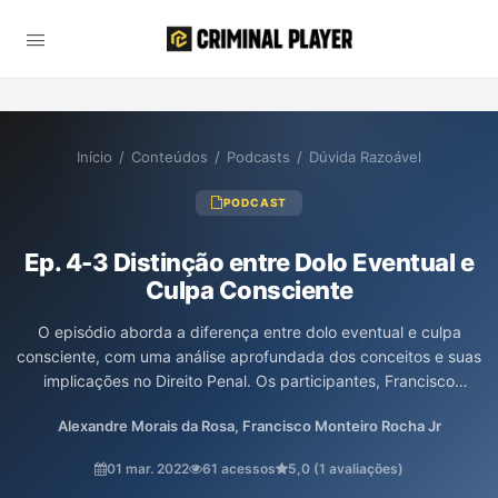
Início
/
Conteúdos
/
Podcasts
/
Dúvida Razoável
PODCAST
Ep. 4-3 Distinção entre Dolo Eventual e
Culpa Consciente
O episódio aborda a diferença entre dolo eventual e culpa
consciente, com uma análise aprofundada dos conceitos e suas
implicações no Direito Penal. Os participantes, Francisco
Monteiro Rocha Jr. e Alexandre Morais da Rosa, discutem
Alexandre Morais da Rosa, Francisco Monteiro Rocha Jr
exemplos práticos e a relevância dessa distinção na aplicação
da lei. A temática é essencial para advogados e estudantes de
01 mar. 2022
61 acessos
5,0 (1 avaliações)
Direito que buscam compreender nuances críticas do sistema