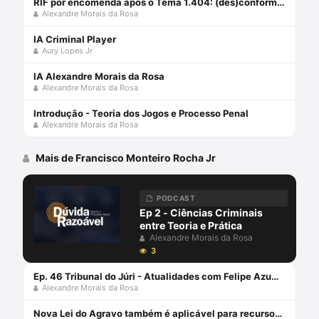
RIF por encomenda após o Tema 1.404: (des)conformidades
Alexandre Morais da Rosa
IA Criminal Player
Aury Lopes Jr
IA Alexandre Morais da Rosa
Alexandre Morais da Rosa
Introdução - Teoria dos Jogos e Processo Penal
Alexandre Morais da Rosa
Mais de Francisco Monteiro Rocha Jr
PODCAST
Ep 2 - Ciências Criminais
entre Teoria e Prática
Alexandre Morais da Rosa
3
Ep. 46 Tribunal do Júri - Atualidades com Felipe Azuma, Francisco e Alexandre
Alexandre Morais da Rosa
Nova Lei do Agravo também é aplicável para recursos criminais