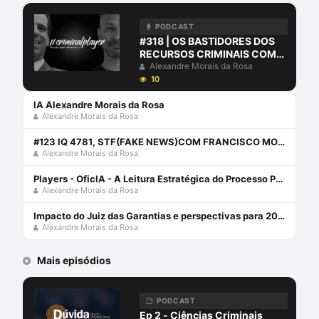
PODCAST
#318 | OS BASTIDORES DOS
RECURSOS CRIMINAIS COM
ALEXANDRE MORAIS DA
Alexandre Morais da Rosa
ROSA, FRANCISCO MONTEIRO
10
ROCHA JR., RAPHAEL BOLDT
IA Alexandre Morais da Rosa
E JONATHAN BARBOSA
Alexandre Morais da Rosa
#123 IQ 4781, STF(FAKE NEWS)COM FRANCISCO MONTEIRO ROCHA JR
Alexandre Morais da Rosa
Players - OficIA - A Leitura Estratégica do Processo Penal com Alexandre Morais da Rosa
Alexandre Morais da Rosa
Impacto do Juiz das Garantias e perspectivas para 2024 com Alexandre Morais da Rosa e Aury Lopes Jr
Alexandre Morais da Rosa
Mais episódios
PODCAST
Ep 2 - Ciências Criminais