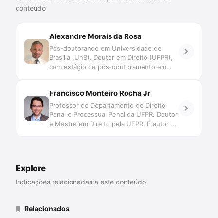
conteúdo
Alexandre Morais da Rosa
Pós-doutorando em Universidade de
Brasilia (UnB). Doutor em Direito (UFPR),
com estágio de pós-doutoramento em
Direito (Faculdade de Direito de Coimbra e
UNISINOS). Mestre em Direito (UFSC).
Francisco Monteiro Rocha Jr
Professor do Programa de Graduação,
Mestrado e Doutorado da UNIVALI. Juiz
Professor do Departamento de Direito
de Direito do TJSC. Membro Honorário da
Penal e Processual Penal da UFPR. Doutor
Associação Ibero Americana de Direito e
e Mestre em Direito pela UFPR. É autor de
Inteligência Artificial/AID-IA. Pesquisa
\"Recurso Especial e Recurso
Novas Tecnologias, Big Data, Jurimetria,
Extraordinário Criminais\" 4a edição,
Decisão, Automação e Inteligência
Editora EMais, dentre outras obras.
Artificial aplicadas ao Direito Judiciário,
Advogado criminalista desde o ano 2000.
Explore
com perspectiva transdisciplinar.
Coordena o Grupo de Pesquisa
Indicações relacionadas a este conteúdo
SpinLawLab (CNPq UNIVALI)
Relacionados