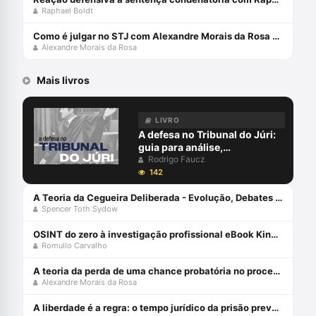
Raphael Boldt
Como é julgar no STJ com Alexandre Morais da Rosa e Ministra do STJ Daniela Teixeira
Alexandre Morais da Rosa
Mais livros
LIVRO
A defesa no Tribunal do Júri:
guia para análise,
planejamento e estratégias -
Rodrigo Faucz
junho 2024
142
A Teoria da Cegueira Deliberada - Evolução, Debates Dogmáticos, Propostas, Dificuldades de Aplicabilidade - 2ª Edição (2022) Capa comum 1 janeiro 2019
Spencer Toth Sydow
OSINT do zero à investigação profissional eBook Kindle
Romullo Carvalho
A teoria da perda de uma chance probatória no processo penal - julho 2024
Alexandre Morais da Rosa
A liberdade é a regra: o tempo jurídico da prisão preventiva - julho 2024