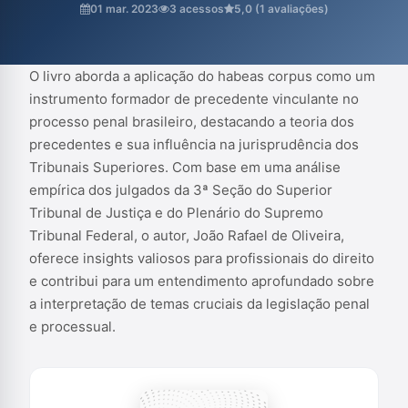
01 mar. 2023
3 acessos
5,0 (1 avaliações)
em uma análise empírica dos julgados da 3ª Seção do Superior
Tribunal de Justiça e do Plenário do Supremo Tribunal Federal, o
autor, João Rafael de Oliveira, oferece insights valiosos para
profissionais do direito e contribui para um entendimento
O livro aborda a aplicação do habeas corpus como um
aprofundado sobr...
instrumento formador de precedente vinculante no
processo penal brasileiro, destacando a teoria dos
precedentes e sua influência na jurisprudência dos
Tribunais Superiores. Com base em uma análise
empírica dos julgados da 3ª Seção do Superior
Tribunal de Justiça e do Plenário do Supremo
Tribunal Federal, o autor, João Rafael de Oliveira,
oferece insights valiosos para profissionais do direito
e contribui para um entendimento aprofundado sobre
a interpretação de temas cruciais da legislação penal
e processual.