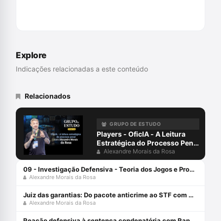
Comprar na Amazon
Explore
Indicações relacionadas a este conteúdo
Relacionados
GRUPO DE ESTUDO
Players - OficIA - A Leitura
Estratégica do Processo Penal
com Alexandre Morais da
Alexandre Morais da Rosa
Rosa
09 - Investigação Defensiva - Teoria dos Jogos e Processo Penal
Alexandre Morais da Rosa
Juiz das garantias: Do pacote anticrime ao STF com Alexandre Morais da Rosa e Jacinto Coutinho
Alexandre Morais da Rosa
Reação defensiva à sentença condenatória com Raphael Boldt e Alexandre Morais da Rosa