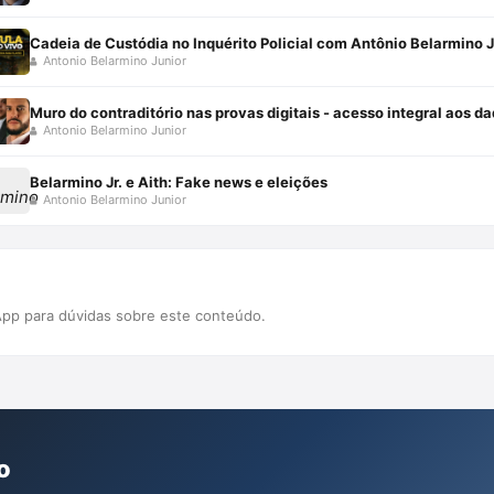
Cadeia de Custódia no Inquérito Policial com Antônio Belarmino J
Antonio Belarmino Junior
Muro do contraditório nas provas digitais - acesso integral aos d
Antonio Belarmino Junior
Belarmino Jr. e Aith: Fake news e eleições
Antonio Belarmino Junior
pp para dúvidas sobre este conteúdo.
o