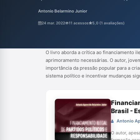
implementação de mecanismos de complian
Antonio Belarmino Junior
importância da pressão popular para a cri
Com uma abordagem inovadora, a obra bus
24 mar. 2022
11 acessos
5,0 (1 avaliações)
político e incentivar mudanças significativas
O livro aborda a crítica ao financiamento i
aprimoramento necessárias. O autor, jove
importância da pressão popular para a cr
sistema político e incentivar mudanças sign
Financiam
Brasil -
Antonio Ap
O autor, apesa
formação acad