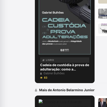
LIVRO
Cadeia de custódia à prova de
adulteração: como a
blockchain pode garantir a
Gabriel Bulhões
integridade da prova no
83
processo penal - julho 2024
Mais de Antonio Belarmino Junior