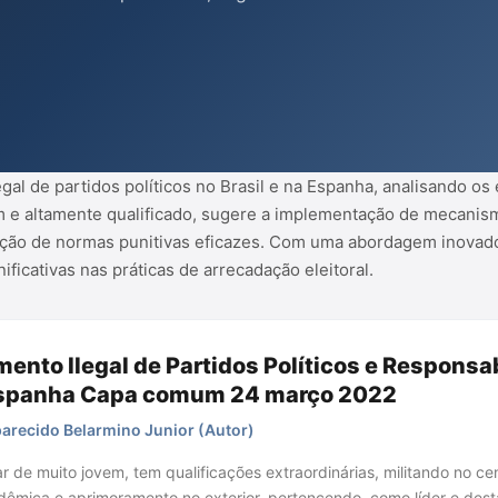
ce obrigatório e enfatiza a
ação de normas punitivas eficazes.
ca iluminar as mazelas do sistema
 nas práti...
legal de partidos políticos no Brasil e na Espanha, analisando os
m e altamente qualificado, sugere a implementação de mecanism
iação de normas punitivas eficazes. Com uma abordagem inovado
ificativas nas práticas de arrecadação eleitoral.
ento Ilegal de Partidos Políticos e Responsa
 Espanha Capa comum 24 março 2022
arecido Belarmino Junior (Autor)
r de muito jovem, tem qualificações extraordinárias, militando no cen
êmica e aprimoramento no exterior, pertencendo, como líder e dest