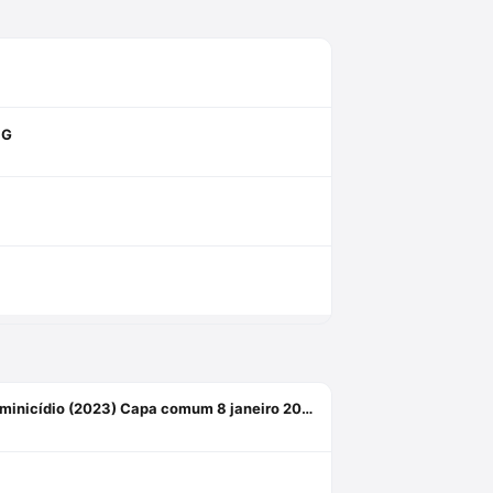
NG
Crimes Contra Mulheres: Lei Maria da Penha, Crimes Sexuais e Feminicídio (2023) Capa comum 8 janeiro 2023