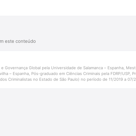
r na Amazon
am este conteúdo
e Governança Global pela Universidade de Salamanca – Espanha, Mestr
evilha – Espanha, Pós-graduado em Ciências Criminais pela FDRP/USP, 
ados Criminalistas no Estado de São Paulo) no período de 11/2019 a 07
ional de Relações Institucionais da ABRACRIM, Professor de Direito Pe
reito Penal e Processo Penal do IEJUR, Professor da Pós-graduação de 
 Direito Penal da Faculdade FGP e Professor convidado da Pós-Gradu
e Direito Desportivo da EPD, autor e coautor de 16(dezesseis) obras jur