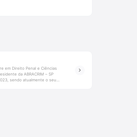
e em Direito Penal e Ciências
Presidente da ABRACRIM – SP
/2023, sendo atualmente o seu
nal da Graduação da Faculdade FGP,
Direito Desportivo da EPD,
ação em Performance Advocatícia da
ídicas, palestrante e parecerista.