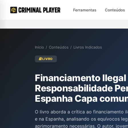
Ferramentas
Conteúdos
Início
/
Conteúdos
/
Livros Indicados
LIVRO
Financiamento Ilegal 
Responsabilidade Pen
Espanha Capa comu
O livro aborda a crítica ao financiamento il
e na Espanha, analisando os equívocos leg
aprimoramento necessárias. O autor, jovem