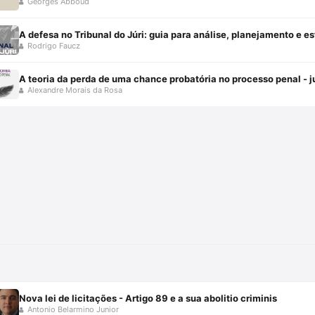
Georges Abboud
A defesa no Tribunal do Júri: guia para análise, planejamento e e
Rodrigo Faucz
A teoria da perda de uma chance probatória no processo penal - 
Alexandre Morais da Rosa
Nova lei de licitações - Artigo 89 e a sua abolitio criminis
Antonio Belarmino Junior