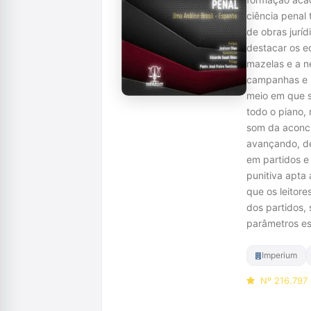
ciência penal 
de obras jurí
destacar os eq
mazelas e a n
campanhas e p
meio em que s
todo o piano,
som da aconch
avançando, de
em partidos e
punitiva apta 
que os leitor
dos partidos,
parâmetros es
Imperium
Nº 216.797 