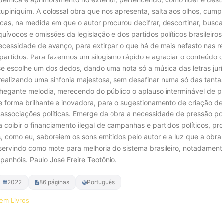
tupiniquim. A colossal obra que nos apresenta, salta aos olhos, cum
dicas, na medida em que o autor procurou decifrar, descortinar, bus
uívocos e omissões da legislação e dos partidos políticos brasileiros
ecessidade de avanço, para extirpar o que há de mais nefasto nas re
artidos. Para fazermos um silogismo rápido e agraciar o conteúdo
e escolhe um dos dedos, dando uma nota só a música das letras juríd
 realizando uma sinfonia majestosa, sem desafinar numa só das tanta
egante melodia, merecendo do público o aplauso interminável de pé.
 forma brilhante e inovadora, para o sugestionamento de criação d
 associações políticas. Emerge da obra a necessidade de pressão p
a coibir o financiamento ilegal de campanhas e partidos políticos, 
es, como eu, saboreiem os sons emitidos pelo autor e a luz que a ob
 servindo como mote para melhoria do sistema brasileiro, notadame
panhóis. Paulo José Freire Teotônio.
2022
86 páginas
Português
em Livros