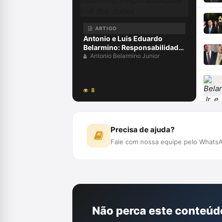
ARTIGO
Antonio e Luis Eduardo
Belarmino: Responsabilidade
civil dos clubes
Antonio Belarmino Junior
8
Precisa de ajuda?
Fale com nossa equipe pelo WhatsA
Não perca este conteúd