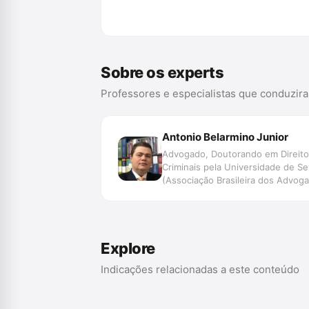
Compra
Sobre os experts
Professores e especialistas que conduzir
Antonio Belarmino Junior
Advogado, Doutorando em Direito 
Criminais pela Universidade de S
(Associação Brasileira dos Advog
Presidente de Honra, Diretor Nac
Professor da Pós-graduação de Di
Coordenador da Pós-graduação de
ESD, Professor da Pós-graduação d
Explore
Indicações relacionadas a este conteúdo