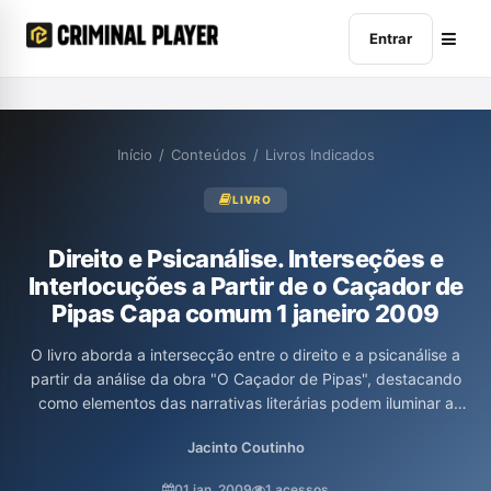
Entrar
Início
/
Conteúdos
/
Livros Indicados
LIVRO
Direito e Psicanálise. Interseções e
Interlocuções a Partir de o Caçador de
Pipas Capa comum 1 janeiro 2009
O livro aborda a intersecção entre o direito e a psicanálise a
partir da análise da obra "O Caçador de Pipas", destacando
como elementos das narrativas literárias podem iluminar a
compreensão da subjetividade humana no contexto legal. A
Jacinto Coutinho
obra discute a influência do passado nas decisões do presente
e propõe um diálogo entre os discursos jurídico e psicanalítico,
01 jan. 2009
1 acessos