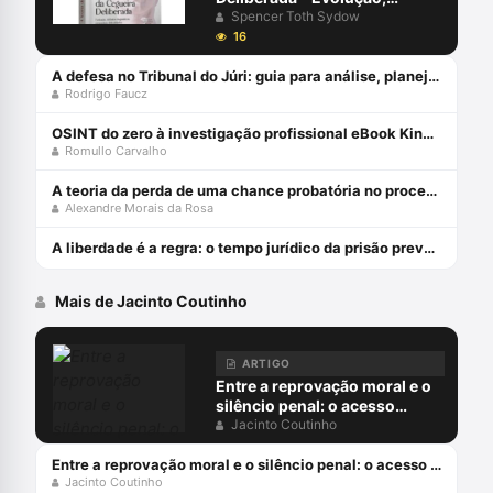
Debates Dogmáticos,
Spencer Toth Sydow
Propostas, Dificuldades de
16
Aplicabilidade - 2ª Edição
(2022) Capa comum 1 janeiro
A defesa no Tribunal do Júri: guia para análise, planejamento e estratégias - junho 2024
Rodrigo Faucz
2019
OSINT do zero à investigação profissional eBook Kindle
Romullo Carvalho
A teoria da perda de uma chance probatória no processo penal - julho 2024
Alexandre Morais da Rosa
A liberdade é a regra: o tempo jurídico da prisão preventiva - julho 2024
Mais de Jacinto Coutinho
ARTIGO
Entre a reprovação moral e o
silêncio penal: o acesso
digital à pornografia
Jacinto Coutinho
infantojuvenil
Entre a reprovação moral e o silêncio penal: o acesso digital à pornografia infantojuvenil
Jacinto Coutinho