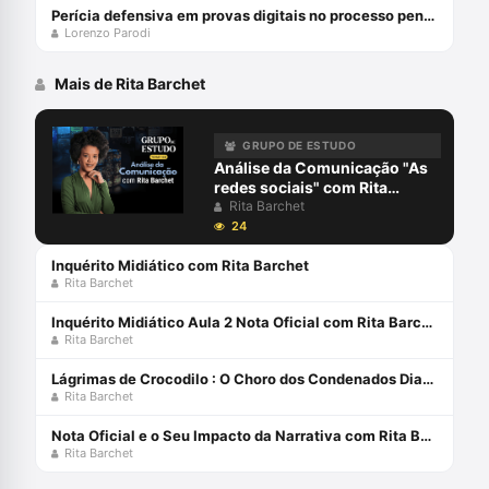
Perícia defensiva em provas digitais no processo penal com Lorenzo Parodi
Lorenzo Parodi
Mais de Rita Barchet
GRUPO DE ESTUDO
Análise da Comunicação "As
redes sociais" com Rita
Barchet
Rita Barchet
24
Inquérito Midiático com Rita Barchet
Rita Barchet
Inquérito Midiático Aula 2 Nota Oficial com Rita Barchet
Rita Barchet
Lágrimas de Crocodilo : O Choro dos Condenados Diante da Opinião Pública com Rita Barchet e Juliana Barbosa
Rita Barchet
Nota Oficial e o Seu Impacto da Narrativa com Rita Barchet
Rita Barchet