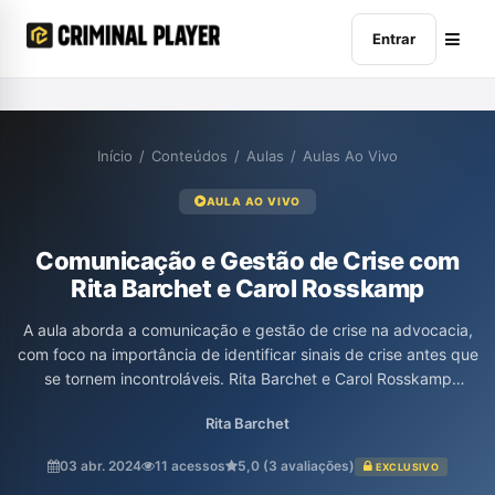
Entrar
Início
/
Conteúdos
/
Aulas
/
Aulas Ao Vivo
AULA AO VIVO
Comunicação e Gestão de Crise com
Rita Barchet e Carol Rosskamp
A aula aborda a comunicação e gestão de crise na advocacia,
com foco na importância de identificar sinais de crise antes que
se tornem incontroláveis. Rita Barchet e Carol Rosskamp
discutem estratégias para lidar com a imprensa e moldar
Rita Barchet
narrativas em casos sensíveis, enfatizando a necessidade de
analisar cada situação e preparar o cliente e a defesa para
03 abr. 2024
11 acessos
5,0 (3 avaliações)
EXCLUSIVO
intervenções midiáticas. A dinâmica também aborda a relação