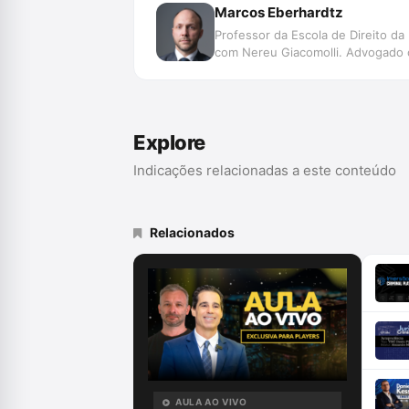
Marcos Eberhardtz
Professor da Escola de Direito 
com Nereu Giacomolli. Advogado c
Explore
Indicações relacionadas a este conteúdo
Relacionados
AULA AO VIVO