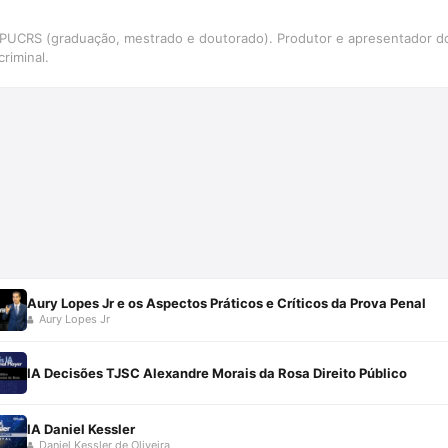
da PUCRS (graduação, mestrado e doutorado). Produtor e apresentado
riminal.
Aury Lopes Jr e os Aspectos Práticos e Críticos da Prova Penal
Aury Lopes Jr
IA Decisões TJSC Alexandre Morais da Rosa Direito Público
IA Daniel Kessler
Daniel Kessler de Oliveira