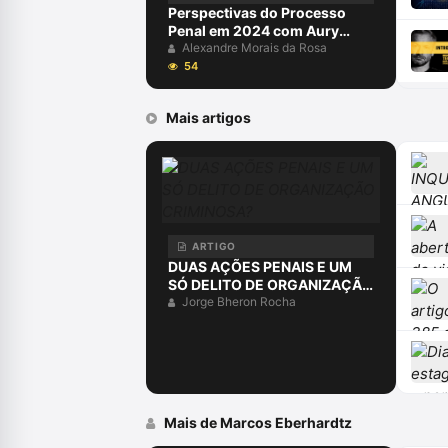
Perspectivas do Processo
Penal em 2024 com Aury
Lopes Jr e Alexandre Morais
Alexandre Morais da Rosa
da Rosa
54
Mais artigos
ARTIGO
DUAS AÇÕES PENAIS E UM
SÓ DELITO DE ORGANIZAÇÃO
CRIMINOSA?
Jorge Bheron Rocha
Mais de Marcos Eberhardtz