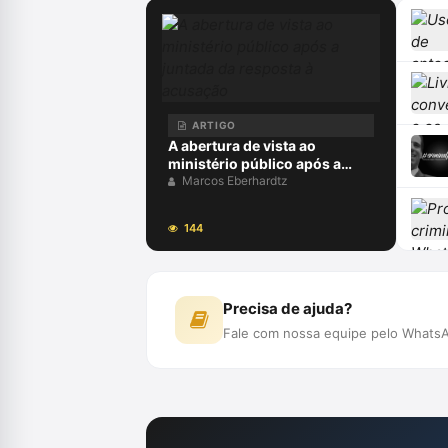
ARTIGO
A abertura de vista ao
ministério público após a
juntada da resposta à
Marcos Eberhardtz
acusação
144
Precisa de ajuda?
Fale com nossa equipe pelo WhatsA