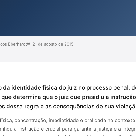
udências, que exigem a
e de motivação nos casos de
rt. 132 do CPC de...
cos Eberhardt
21 de agosto de 2015
 da identidade física do juiz no processo penal,
 que determina que o juiz que presidiu a instrução
ões dessa regra e as consequências de sua violaçã
 física, concentração, imediatidade e oralidade no context
hou a instrução é crucial para garantir a justiça e a integ