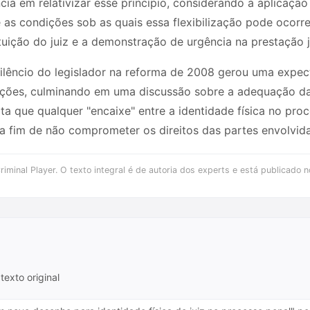
cia em relativizar esse princípio, considerando a aplicaç
 as condições sob as quais essa flexibilização pode ocorr
ição do juiz e a demonstração de urgência na prestação ju
silêncio do legislador na reforma de 2008 gerou uma expec
eções, culminando em uma discussão sobre a adequação da
ta que qualquer "encaixe" entre a identidade física no pr
, a fim de não comprometer os direitos das partes envolvida
iminal Player. O texto integral é de autoria dos experts e está publicado n
texto original