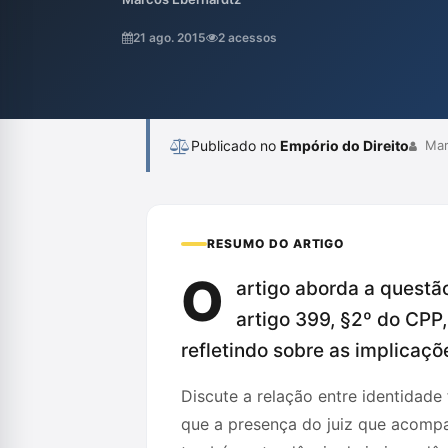
relativização desse princípio pelas jurispr
demonstração de prejuízo, e a necessidad
21 ago. 2015
2 acessos
exceção, enfatizando que a aplicação do a
Publicado no
Empório do Direito
Mar
RESUMO DO ARTIGO
O
artigo aborda a questão
artigo 399, §2º do CPP,
refletindo sobre as implicaç
Discute a relação entre identidade
que a presença do juiz que acompan