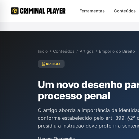
Ferramentas
Conteúdos
Início
/
Conteúdos
/
Artigos
/
Empório do Direito
ARTIGO
Um novo desenho para 
processo penal
O artigo aborda a importância da identidad
conforme estabelecido pelo art. 399, §2º 
presidiu a instrução deve proferir a senten
princípios da concentração, imediatidade 
Marcos Eberhardtz