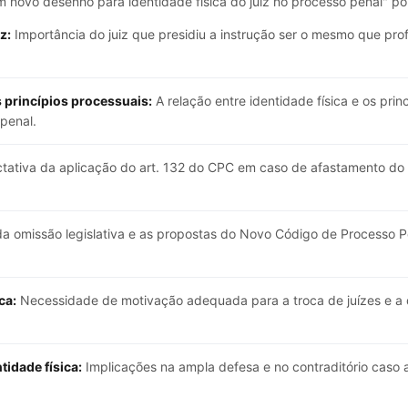
m novo desenho para identidade física do juiz no processo penal" p
z:
Importância do juiz que presidiu a instrução ser o mesmo que prof
s princípios processuais:
A relação entre identidade física e os pri
penal.
ativa da aplicação do art. 132 do CPC em caso de afastamento do 
da omissão legislativa e as propostas do Novo Código de Processo Pe
ca:
Necessidade de motivação adequada para a troca de juízes e a
idade física:
Implicações na ampla defesa e no contraditório caso