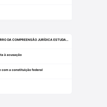
INQUIETAÇÕES, ANGÚSTIAS, SISTEMAS, PROVAS, DIREITO E O ERRO DA COMPREENSÃO JURÍDICA ESTUDANDO APENAS O DIREITO.
osta à acusação
e com a constituição federal