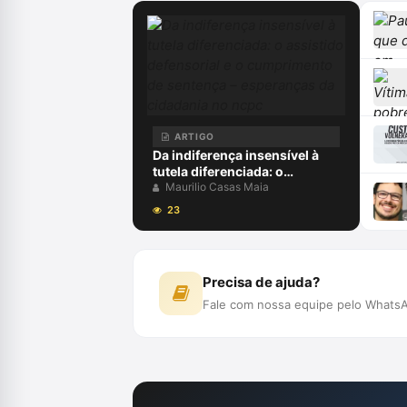
ARTIGO
Da indiferença insensível à
tutela diferenciada: o
assistido defensorial e o
Maurilio Casas Maia
cumprimento de sentença –
23
esperanças da cidadania no
ncpc
Precisa de ajuda?
Fale com nossa equipe pelo WhatsA