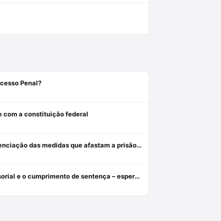
ocesso Penal?
e com a constituição federal
Revogação, relaxamento e liberdade provisória: critérios de diferenciação das medidas que afastam a prisão cautelar
Da indiferença insensível à tutela diferenciada: o assistido defensorial e o cumprimento de sentença – esperanças da cidadania no ncpc