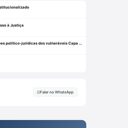
stitucionalizado
sso à Justiça
Custos Vulnerabilis: A Defensoria Pública e o equilíbrio nas relações político-jurídicas dos vulneráveis Capa dura 1 janeiro 2019
Falar no WhatsApp