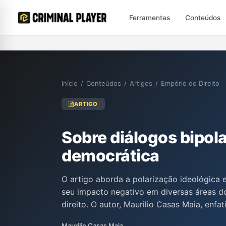
Ferramentas
Conteúdos
Início
/
Conteúdos
/
Artigos
/
Empório do Direito
ARTIGO
Sobre diálogos bipolar
democrática
O artigo aborda a polarização ideológica 
seu impacto negativo em diversas áreas d
direito. O autor, Maurilio Casas Maia, enfa
respeitoso e da convergência de ideias pa
Maurilio Casas Maia