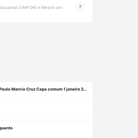
titucional (UNIFOR) e Mestre em
Para Além do Estado Nacional: dialogando com o pensamento de Paulo Marcio Cruz Capa comum 1 janeiro 2018
 quanto