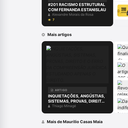
#201 RACISMO ESTRUTURAL
COM FERNANDA ESTANISLAU
Alexandre Morais da Rosa
7
Mais artigos
ARTIGO
INQUIETAÇÕES, ANGÚSTIAS,
SISTEMAS, PROVAS, DIREITO
E O ERRO DA COMPREENSÃO
Thiago Minagé
JURÍDICA ESTUDANDO
APENAS O DIREITO.
Mais de Maurilio Casas Maia