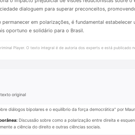
iona o impacto prejudicial de visões reducionistas sobre o
 sociedade dialoguem para superar preconceitos, promoven
 permanecer em polarizações, é fundamental estabelecer u
s oportuno e solidário para o Brasil.
iminal Player. O texto integral é de autoria dos experts e está publicado n
texto original
bre diálogos bipolares e o equilíbrio da força democrática" por Maur
porânea:
Discussão sobre como a polarização entre direita e esquer
nte a ciência do direito e outras ciências sociais.