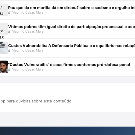
Pau que dá em marília dá em dirceu? sobre o sadismo e orgulho in
Maurilio Casas Maia
Vítimas pobres têm igual direito de participação processual e ace
Maurilio Casas Maia
Maurilio Casas Maia
"Custos Vulnerabilis" e seus firmes contornos pró-defesa penal
Maurilio Casas Maia
pp para dúvidas sobre este conteúdo.