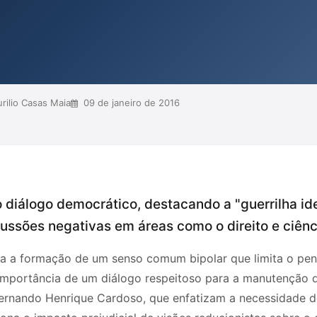
Propõe que, em vez de perpetuar
 troca enriquecedora de
es históricas do Bra...
ilio Casas Maia
09 de janeiro de 2016
o diálogo democrático, destacando a "guerrilha ide
ussões negativas em áreas como o direito e ciênci
ora a formação de um senso comum bipolar que limita o p
 importância de um diálogo respeitoso para a manutenção 
ernando Henrique Cardoso, que enfatizam a necessidade d