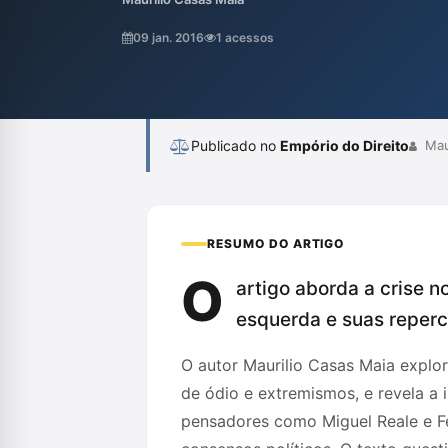
e a superação de discursos extremistas. 
divisões, os indivíduos devem buscar uma
09 jan. 2016
1 acessos
informações para aproveitar as oportunidad
Publicado no
Empório do Direito
Maur
RESUMO DO ARTIGO
O
artigo aborda a crise n
esquerda e suas reperc
O autor Maurilio Casas Maia expl
de ódio e extremismos, e revela a
pensadores como Miguel Reale e F