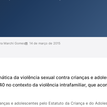
ão, destacando a seletividade do
e de uma abordagem holística que
as e respeite a dignidade do
a psi...
ra Marchi Gomes
14 de março de 2015
mática da violência sexual contra crianças e adol
340 no contexto da violência intrafamiliar, que 
rianças e adolescentes pelo Estatuto da Criança e do Adole