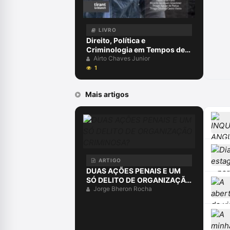
LIVRO
Direito, Política e
Criminologia em Tempos de
Pandemia Capa comum 31
Airto Chaves Junior
dezembro 2021
1
Mais artigos
ARTIGO
DUAS AÇÕES PENAIS E UM
SÓ DELITO DE ORGANIZAÇÃO
CRIMINOSA?
Jorge Bheron Rocha