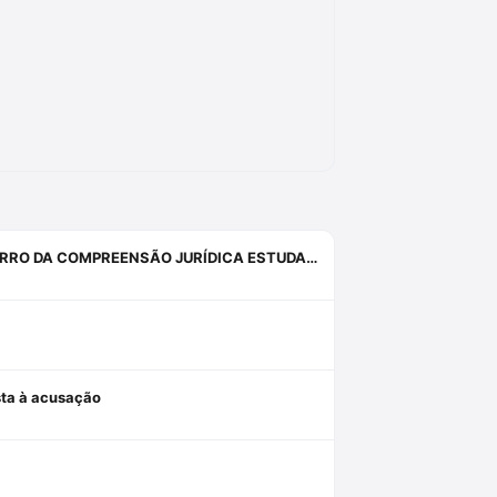
INQUIETAÇÕES, ANGÚSTIAS, SISTEMAS, PROVAS, DIREITO E O ERRO DA COMPREENSÃO JURÍDICA ESTUDANDO APENAS O DIREITO.
osta à acusação