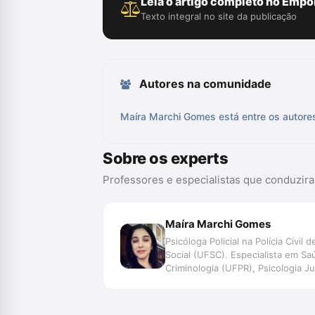
Leia o artigo completo no Empór
Texto integral no site da publicação
Autores na comunidade
Maíra Marchi Gomes está entre os autore
Sobre os experts
Professores e especialistas que conduzir
Maíra Marchi Gomes
Psicóloga Policial na Polícia Civ
Social (UFSC). Especialista em Sa
Criminologia (UFPR), Psicologia J
de Justiça: mediação, conciliação 
José e da Academia da Polícia Civi
do direito e a violência sexual\", a