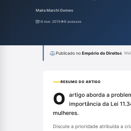
equipara responsabilização à criminalizaç
Maíra Marchi Gomes
sistema penal e defendendo a necessidad
priorize a proteção dos direitos das vítim
14 mar. 2015
6 acessos
agressor. Além disso, o texto explora como 
Publicado no
Empório do Direito
Maí
RESUMO DO ARTIGO
O
artigo aborda a proble
importância da Lei 11.
mulheres.
Discute a prioridade atribuída a c