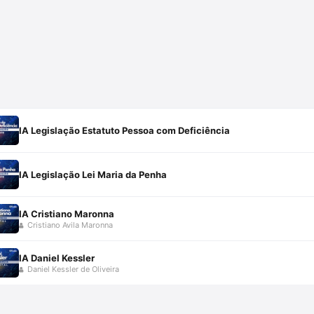
IA Legislação Estatuto Pessoa com Deficiência
IA Legislação Lei Maria da Penha
IA Cristiano Maronna
Cristiano Avila Maronna
IA Daniel Kessler
Daniel Kessler de Oliveira