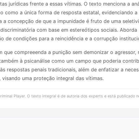
stas jurídicas frente a essas vítimas. O texto menciona a
ção como a única forma de resposta estatal, evidenciando a
ra a concepção de que a impunidade é fruto de uma seletiv
discriminatória com base em estereótipos sociais. Aborda a
o de condições para a reincidência e a corrupção instituci
 que compreeenda a punição sem demonizar o agressor, r
e também à psicanálise como um campo que poderia contrib
 às respostas penais tradicionais, além de enfatizar a nec
a, visando uma proteção integral das vítimas.
iminal Player. O texto integral é de autoria dos experts e está publicado n