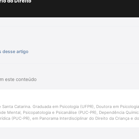
io do Direito
s desse artigo
am este conteúdo
il de Santa Catarina. Graduada em Psicologia (UFPR), Doutora em Psicolo
úde Mental, Psicopatologia e Psicanálise (PUC-PR), Dependência Químic
urídica (PUC-PR), em Panorama Interdisciplinar do Direito da Criança e
e justiça restaurativa (UNISUL) e em Avaliação psicológica (CFP). Profes
l de Santa Catarina. Autora de \"BOPE: O fardo da farda\" e \"Dosimetri
lém de capítulos de livros e artigos científicos.