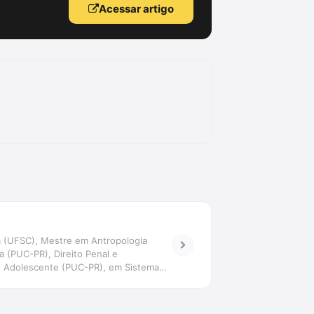
Acessar artigo
gia (UFSC), Mestre em Antropologia
a (PUC-PR), Direito Penal e
 do Adolescente (PUC-PR), em Sistema
sora da Estácio de Florianópolis e São
a da pena e psicologizações: o operador