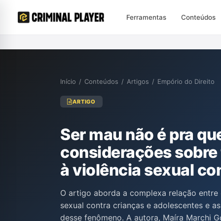
Ferramentas
Conteúdos
Início
/
Conteúdos
/
Artigos
/
Empório do Direito
ARTIGO
Ser mau não é pra qu
considerações sobre 
à violência sexual co
O artigo aborda a complexa relação entre o
sexual contra crianças e adolescentes e as
desse fenômeno. A autora, Maíra Marchi Gom