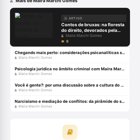
Mais de Maíra Marchi Gomes
ARTIGO
Contos de bruxas: na floresta
do direito, devorados pela
subjetividade medieval
Maíra Marchi Gomes
6
Chegando mais perto: considerações psicanalíticas sobre o adolescente autor de ato infracional análogo a crime sexual
Maíra Marchi Gomes
Psicologia jurídica no âmbito criminal com Maíra Marchi
Maíra Marchi Gomes
Você é gente?: por uma discussão sobre a cultura do estupro
Maíra Marchi Gomes
Narcisismo e mediação de conflitos: da pirâmide do sistema judicial ocidental
Maíra Marchi Gomes