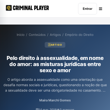
Entrar
Início
/
Conteúdos
/
Artigos
/
Empório do Direito
ARTIGO
Pelo direito à assexualidade, em nome
do amor: as misturas jurídicas entre
sexo e amor
O artigo aborda a assexualidade como uma orientação que
desafia normas sociais e jurídicas, questionando a noção de que
a sexualidade deve ser uma obrigatoriedade no casamento. A
autora examina como a psiquiatria muitas vezes patologiza a
Maíra Marchi Gomes
falta de desejo sexual, enquanto os assexuais se veem como
saudáveis. Além disso, discute a forma como o direito considera
14 mar. 2016
3 acessos