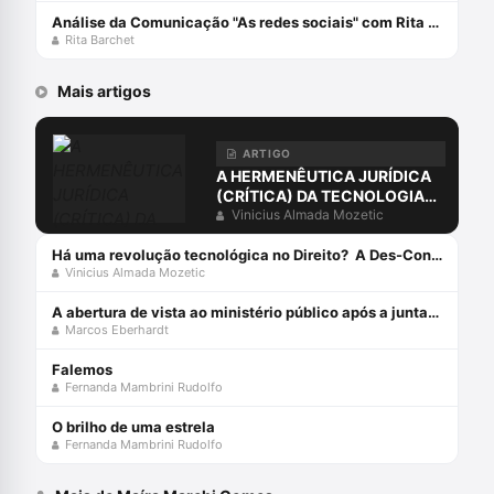
Análise da Comunicação "As redes sociais" com Rita Barchet
Rita Barchet
Mais artigos
ARTIGO
A HERMENÊUTICA JURÍDICA
(CRÍTICA) DA TECNOLOGIA
PÓS-MODERNA
Vinicius Almada Mozetic
Há uma revolução tecnológica no Direito? A Des-Construção da Sociedade do Conhecimento e da Informação[1]
Vinicius Almada Mozetic
A abertura de vista ao ministério público após a juntada da resposta à acusação
Marcos Eberhardt
Falemos
Fernanda Mambrini Rudolfo
O brilho de uma estrela
Fernanda Mambrini Rudolfo