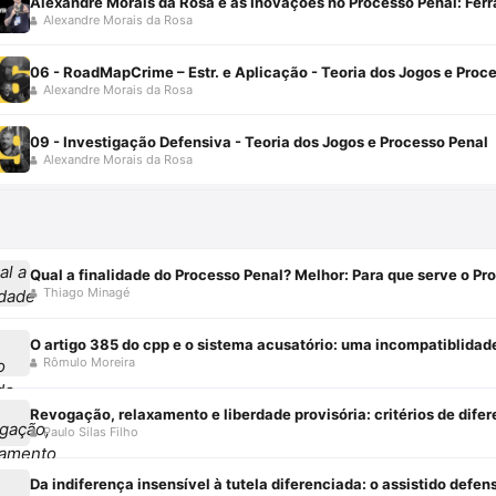
Alexandre Morais da Rosa e as Inovações no Processo Penal: Fe
Alexandre Morais da Rosa
06 - RoadMapCrime – Estr. e Aplicação - Teoria dos Jogos e Proc
Alexandre Morais da Rosa
09 - Investigação Defensiva - Teoria dos Jogos e Processo Penal
Alexandre Morais da Rosa
Qual a finalidade do Processo Penal? Melhor: Para que serve o Pr
Thiago Minagé
O artigo 385 do cpp e o sistema acusatório: uma incompatiblidad
Rômulo Moreira
Paulo Silas Filho