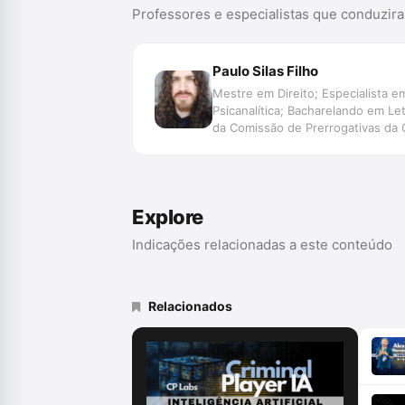
Professores e especialistas que conduzir
Paulo Silas Filho
Mestre em Direito; Especialista em
Psicanalítica; Bacharelando em L
da Comissão de Prerrogativas da
da OAB/PR; Membro da Rede Brasile
Explore
Indicações relacionadas a este conteúdo
Relacionados