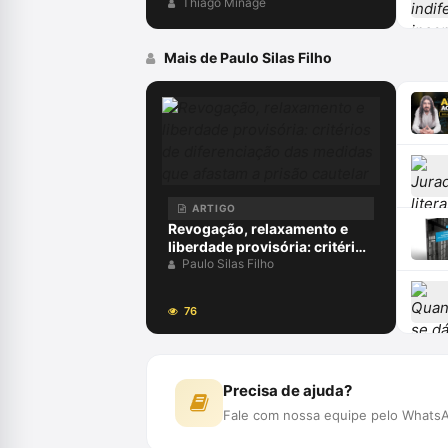
E O ERRO DA COMPREENSÃO
Thiago Minagé
JURÍDICA ESTUDANDO
APENAS O DIREITO.
Mais de Paulo Silas Filho
ARTIGO
Revogação, relaxamento e
liberdade provisória: critérios
de diferenciação das medidas
Paulo Silas Filho
que afastam a prisão cautelar
76
Precisa de ajuda?
Fale com nossa equipe pelo WhatsA