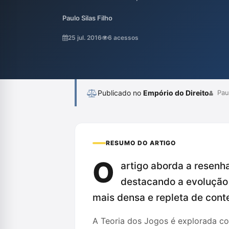
atuam no processo penal, destacando a imp
Paulo Silas Filho
do comportamento dos jogadores e julgador
é essencial para compreender a dinâmica
25 jul. 2016
6 acessos
pragmático e uma reflexão sobre fatores su
Publicado no
Empório do Direito
Paul
RESUMO DO ARTIGO
O
artigo aborda a resenh
destacando a evolução d
mais densa e repleta de cont
A Teoria dos Jogos é explorada co