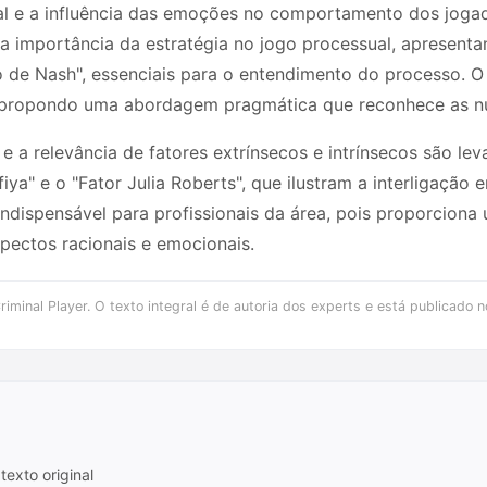
 e a influência das emoções no comportamento dos jogado
 a importância da estratégia no jogo processual, apresent
rio de Nash", essenciais para o entendimento do processo. O
al, propondo uma abordagem pragmática que reconhece as nu
e a relevância de fatores extrínsecos e intrínsecos são le
a" e o "Fator Julia Roberts", que ilustram a interligação e
ndispensável para profissionais da área, pois proporciona
pectos racionais e emocionais.
iminal Player. O texto integral é de autoria dos experts e está publicado n
texto original