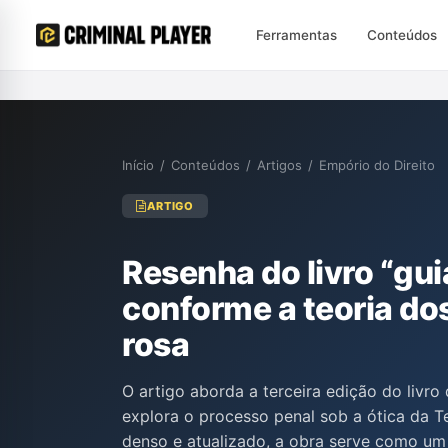
Ferramentas
Conteúdos
Início
/
Conteúdos
/
Artigos
/
Empório do Direito
ARTIGO
Resenha do livro “gu
conforme a teoria dos
rosa
O artigo aborda a terceira edição do livro
explora o processo penal sob a ótica da 
denso e atualizado, a obra serve como um 