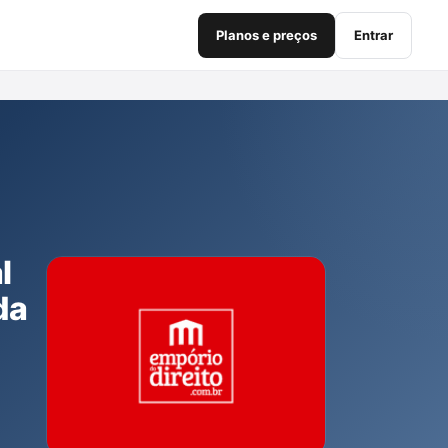
Planos e preços
Entrar
l
da