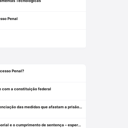
rramentas Tecnológicas
esso Penal
ocesso Penal?
e com a constituição federal
Revogação, relaxamento e liberdade provisória: critérios de diferenciação das medidas que afastam a prisão cautelar
Da indiferença insensível à tutela diferenciada: o assistido defensorial e o cumprimento de sentença – esperanças da cidadania no ncpc