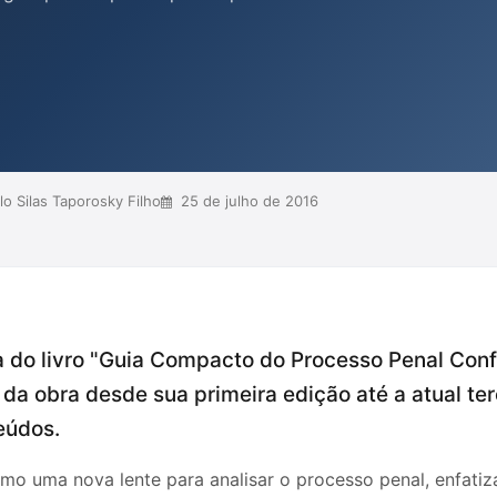
ortância de estratégias e a análise
es. O autor enfatiza que a leitura
 processual, com um enfoque
bjetivos que i...
o Silas Taporosky Filho
25 de julho de 2016
a do livro "Guia Compacto do Processo Penal Conf
a obra desde sua primeira edição até a atual ter
eúdos.
mo uma nova lente para analisar o processo penal, enfati