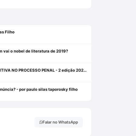
as Filho
em vai o nobel de literatura de 2019?
A ORDEM PÚBLICA COMO FUNDAMENTO PARA A PRISÃO PREVENTIVA NO PROCESSO PENAL - 2 edição 2024 - HABITUS EDITORA Livro em oferta 1 janeiro 2024
úncia? - por paulo silas taporosky filho
Falar no WhatsApp