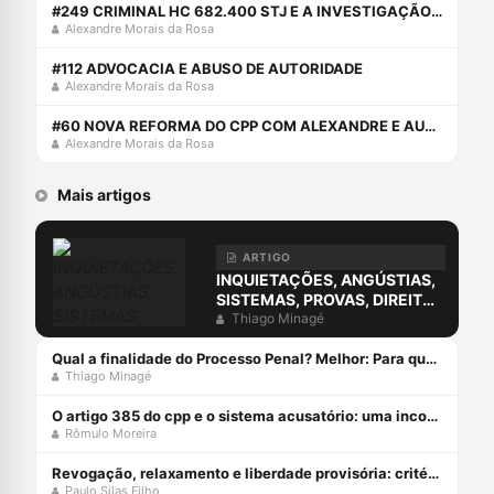
#249 CRIMINAL HC 682.400 STJ E A INVESTIGAÇÃO MADURA
Alexandre Morais da Rosa
#112 ADVOCACIA E ABUSO DE AUTORIDADE
Alexandre Morais da Rosa
#60 NOVA REFORMA DO CPP COM ALEXANDRE E AURY
Alexandre Morais da Rosa
Mais artigos
ARTIGO
INQUIETAÇÕES, ANGÚSTIAS,
SISTEMAS, PROVAS, DIREITO
E O ERRO DA COMPREENSÃO
Thiago Minagé
JURÍDICA ESTUDANDO
APENAS O DIREITO.
Qual a finalidade do Processo Penal? Melhor: Para que serve o Processo Penal?
Thiago Minagé
O artigo 385 do cpp e o sistema acusatório: uma incompatiblidade com a constituição federal
Rômulo Moreira
Revogação, relaxamento e liberdade provisória: critérios de diferenciação das medidas que afastam a prisão cautelar
Paulo Silas Filho