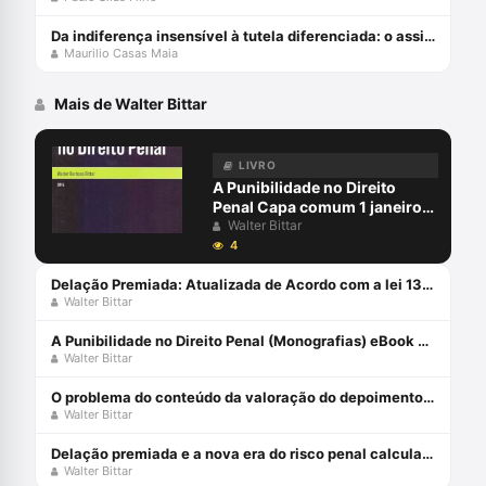
Da indiferença insensível à tutela diferenciada: o assistido defensorial e o cumprimento de sentença – esperanças da cidadania no ncpc
Maurilio Casas Maia
Mais de Walter Bittar
LIVRO
A Punibilidade no Direito
Penal Capa comum 1 janeiro
2015
Walter Bittar
4
Delação Premiada: Atualizada de Acordo com a lei 13.964/2019 Capa comum 14 julho 2020
Walter Bittar
A Punibilidade no Direito Penal (Monografias) eBook Kindle
Walter Bittar
O problema do conteúdo da valoração do depoimento dos delatores diante do conceito de justa causa para o regular exercício da ação penal
Walter Bittar
Delação premiada e a nova era do risco penal calculado
Walter Bittar