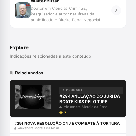
Walter Bittar
Doutor em Ciências Criminais,
Pesquisador e autor nas áreas da
punibilidade e Direito Penal Negocial.
Explore
Indicações relacionadas a este conteúdo
Relacionados
PODCAST
#284 ANULAÇÃO DO JÚRI DA
BOATE KISS PELO TJRS
Alexandre Morais da Rosa
7
#251 NOVA RESOLUÇÃO CNJ E COMBATE À TORTURA
Alexandre Morais da Rosa