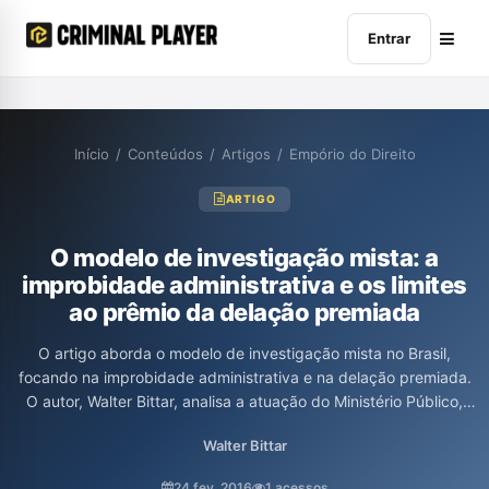
Entrar
Início
/
Conteúdos
/
Artigos
/
Empório do Direito
ARTIGO
O modelo de investigação mista: a
improbidade administrativa e os limites
ao prêmio da delação premiada
O artigo aborda o modelo de investigação mista no Brasil,
focando na improbidade administrativa e na delação premiada.
O autor, Walter Bittar, analisa a atuação do Ministério Público,
questionando os limites da investigação e as implicações legais
Walter Bittar
de se estender a delação premiada para ações de improbidade,
enfatizando a falta de respaldo legal e os riscos associados à
24 fev. 2016
1 acessos