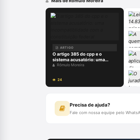
Mais de Rômulo Moreira
ARTIGO
O artigo 385 do cpp e o
sistema acusatório: uma
incompatiblidade com a
Rômulo Moreira
constituição federal
24
Precisa de ajuda?
Fale com nossa equipe pelo WhatsA