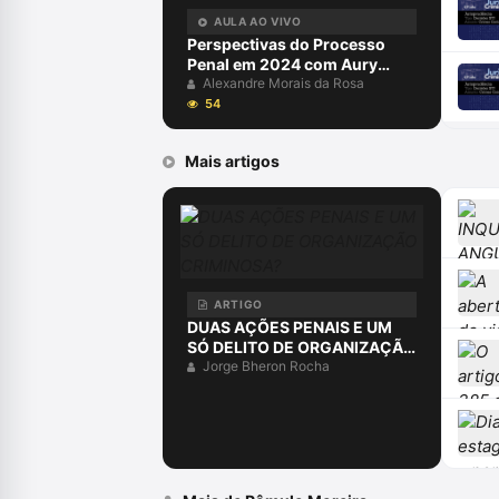
AULA AO VIVO
Perspectivas do Processo
Penal em 2024 com Aury
Lopes Jr e Alexandre Morais
Alexandre Morais da Rosa
da Rosa
54
Mais artigos
ARTIGO
DUAS AÇÕES PENAIS E UM
SÓ DELITO DE ORGANIZAÇÃO
CRIMINOSA?
Jorge Bheron Rocha