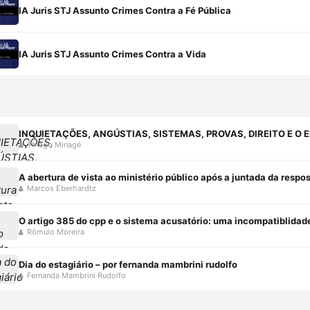
IA Juris STJ Assunto Crimes Contra a Fé Pública
IA Juris STJ Assunto Crimes Contra a Vida
Thiago Minagé
A abertura de vista ao ministério público após a juntada da resp
Marcos Eberhardtz
O artigo 385 do cpp e o sistema acusatório: uma incompatiblidad
Rômulo Moreira
Dia do estagiário – por fernanda mambrini rudolfo
Fernanda Mambrini Rudolfo