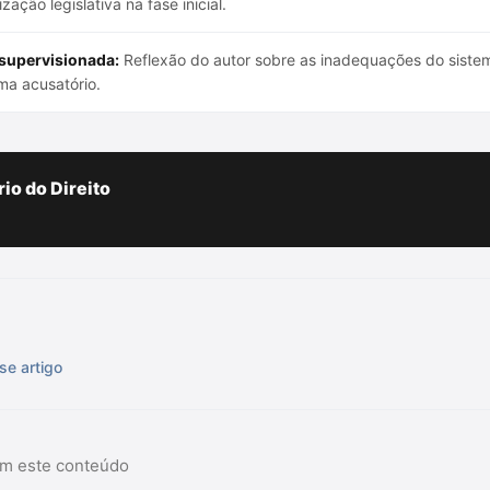
ação legislativa na fase inicial.
 supervisionada:
Reflexão do autor sobre as inadequações do siste
ma acusatório.
io do Direito
se artigo
am este conteúdo