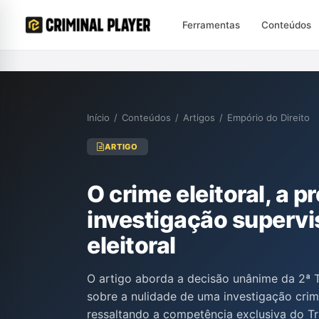
Ferramentas
Conteúdos
Início
/
Conteúdos
/
Artigos
/
Empório do Direito
ARTIGO
O crime eleitoral, a p
investigação supervis
eleitoral
O artigo aborda a decisão unânime da 2ª 
sobre a nulidade de uma investigação crim
ressaltando a competência exclusiva do Tri