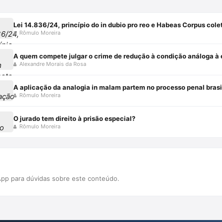
Lei 14.836/24, princípio do in dubio pro reo e Habeas Corpus cole
Rômulo Moreira
A quem compete julgar o crime de redução à condição análoga à e
Alexandre Morais da Rosa
A aplicação da analogia in malam partem no processo penal brasi
Rômulo Moreira
O jurado tem direito à prisão especial?
Rômulo Moreira
pp para dúvidas sobre este conteúdo.