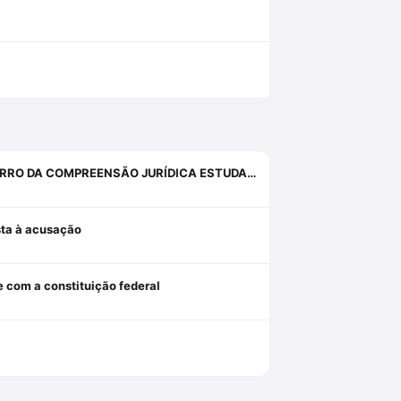
INQUIETAÇÕES, ANGÚSTIAS, SISTEMAS, PROVAS, DIREITO E O ERRO DA COMPREENSÃO JURÍDICA ESTUDANDO APENAS O DIREITO.
osta à acusação
e com a constituição federal