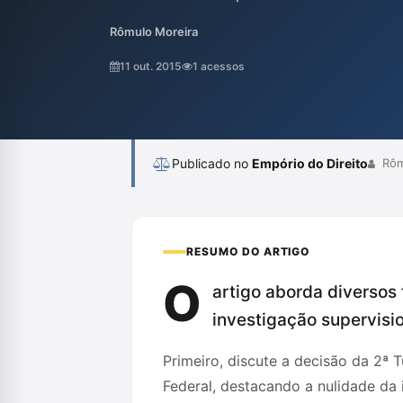
supervisão de inquéritos envolvendo crimes
Rômulo Moreira
Andrade Moreira, analisa como essa prerrog
apuração de crimes e critica a inadequação
11 out. 2015
1 acessos
investigações.
Publicado no
Empório do Direito
Rôm
RESUMO DO ARTIGO
O
artigo aborda diversos 
investigação supervisio
Primeiro, discute a decisão da 2ª
Federal, destacando a nulidade da