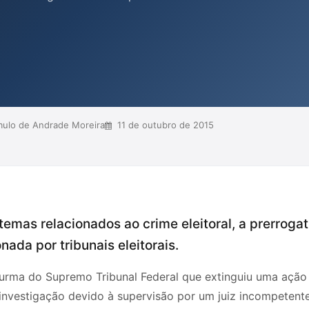
 eleitorais. O autor, Rômulo de
ativa de foro influencia a
 da supervisão judicial nas
ulo de Andrade Moreira
11 de outubro de 2015
temas relacionados ao crime eleitoral, a prerrogat
nada por tribunais eleitorais.
 Turma do Supremo Tribunal Federal que extinguiu uma açã
 investigação devido à supervisão por um juiz incompeten