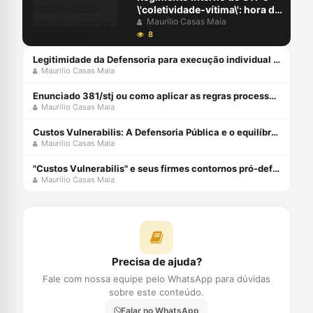
\'coletividade-vítima\': hora da
legitimação penal
Maurilio Casas Maia
subsidiária?
8
Legitimidade da Defensoria para execução individual de título coletivo em favor de vulneráveis etários
Maurilio Casas Maia
Enunciado 381/stj ou como aplicar as regras processuais contra o consumidor
Maurilio Casas Maia
Custos Vulnerabilis: A Defensoria Pública e o equilíbrio nas relações político-jurídicas dos vulneráveis Capa dura 1 janeiro 2019
Maurilio Casas Maia
"Custos Vulnerabilis" e seus firmes contornos pró-defesa penal
Maurilio Casas Maia
Precisa de ajuda?
Fale com nossa equipe pelo WhatsApp para dúvidas
sobre este conteúdo.
Falar no WhatsApp