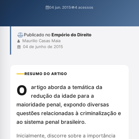
invés de reabilitar, perpetua o ciclo da criminalidade,
04 jun. 2015
4 acessos
enfatizando a necessidade de uma abordagem mais
humanística e efetiva em vez de repressiva. A reflexão desafia
os "cidadãos de bem" a recon...
Publicado no
Empório do Direito
Maurilio Casas Maia
04 de junho de 2015
RESUMO DO ARTIGO
O
artigo aborda a temática da
redução da idade para a
maioridade penal, expondo diversas
questões relacionadas à criminalização e
ao sistema penal brasileiro.
Inicialmente, discorre sobre a importância