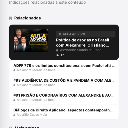
Indicações relacionadas a este conteúdo
Relacionados
AULA AO VIVO
Política de drogas no Brasil
com Alexandre, Cristiano
Maronna e Emílio Figueiredo
Alexandre Morais da Rosa
17
ADPF 779 e os limites constitucionais com Paulo Iotti e Alexandre Morais da Rosa
Alexandre Morais da Rosa
#93 AUDIÊNCIA DE CUSTÓDIA E PANDEMIA COM ALEXANDRE E AURY
Alexandre Morais da Rosa
#91 PRISÃO E CORONAVÍRUS COM ALEXANDRE E AURY
Alexandre Morais da Rosa
Diálogos de Direito Aplicado: aspectos contemporâneos das ciências criminais Capa comum 10 maio 2023
Maurilio Casas Maia
Mais artigos