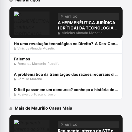
ARTIGO
A HERMENÊUTICA JURÍDICA
(CRÍTICA) DA TECNOLOGIA
PÓS-MODERNA
Vinicius Almada Mozetic
Há uma revolução tecnológica no Direito? A Des-Construção da Sociedade do Conhecimento e da Informação[1]
Vinicius Almada Mozetic
Falemos
Fernanda Mambrini Rudolfo
A problemática da tramitação das razões recursais diretamente no tribunal (art. 600, § 4º, cpp)
Rômulo Moreira
Difícil passar em um concurso? conheça a história de davi lorso
Rosivaldo Toscano Júnior
Mais de Maurilio Casas Maia
ARTIGO
Regimento interno do STF e