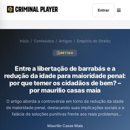
Entrar
Início
/
Conteúdos
/
Artigos
/
Empório do Direito
ARTIGO
Entre a libertação de barrabás e a
redução da idade para maioridade penal:
por que temer os cidadãos de bem? –
por maurilio casas maia
O artigo aborda a controvérsia em torno da redução da idade
de maioridade penal, destacando suas implicações sociais e a
falácia de soluções punitivas frente aos reais problemas
estruturais, como a educação e a desigualdade. O autor Maurilio
Maurilio Casas Maia
Casas Maia questiona a eficácia de um sistema penal que, ao