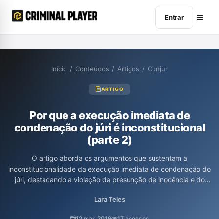
Entrar
Início
/
Conteúdos
/
Artigos
/
Conjur
ARTIGO
Por que a execução imediata de
condenação do júri é inconstitucional
(parte 2)
O artigo aborda os argumentos que sustentam a
inconstitucionalidade da execução imediata de condenação do
júri, destacando a violação da presunção de inocência e do
direito ao recurso. A autora, Lara Teles, argumenta que a
Lara Teles
proposta pode levar a injustiças ao impor prisões automáticas e
irrestritas a réus, desconsiderando a necessidade de
12 mar. 2019
17 acessos