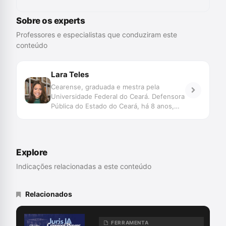
Sobre os experts
Professores e especialistas que conduziram este
conteúdo
Lara Teles
Cearense, graduada e mestra pela
Universidade Federal do Ceará. Defensora
Pública do Estado do Ceará, há 8 anos,
sempre com atuação na área criminal,
mescla sua carreira entre a teoria e a
prática. Pesquisa em epistemologia
jurídica e foi pioneira na racionalização da
Explore
prova testemunhal, com a publicação da
obra Prova Testemunhal no processo
Indicações relacionadas a este conteúdo
penal, que já está em terceira edição, pela
editora Emais, com mais de 1000
exemplares vendidos, que já foi citada
Relacionados
inclusive no STF, em acordao de lavra do
Ministro Gilmar Mendes. Além disso,
leciona em pós graduações e em cursos
FERRAMENTA