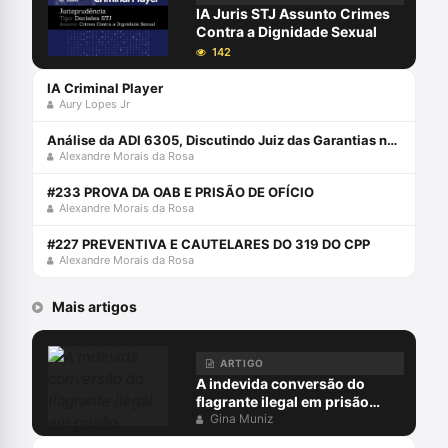
de formação de defensores e defensoras,
IA Juris STJ Assunto Crimes
acerca da prática criminal.
Contra a Dignidade Sexual
142
IA Criminal Player
Aury Lopes Jr
Análise da ADI 6305, Discutindo Juiz das Garantias no Brasil com Alexandre Morais da Rosa
Alexandre Morais da Rosa
#233 PROVA DA OAB E PRISÃO DE OFÍCIO
Alexandre Morais da Rosa
#227 PREVENTIVA E CAUTELARES DO 319 DO CPP
Alexandre Morais da Rosa
Mais artigos
ARTIGO
A indevida conversão do
flagrante ilegal em prisão
preventiva
Gina Muniz