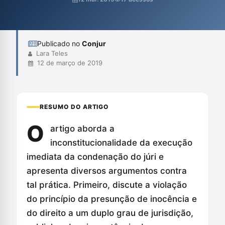
fundamentação adequada para a decretação da prisão
preventiva, assim como o princípio da igualdade entre réus.
Além disso, ressalta que a proteção da socieda...
Publicado no
Conjur
Lara Teles
12 de março de 2019
RESUMO DO ARTIGO
O
artigo aborda a
inconstitucionalidade da execução
imediata da condenação do júri e
apresenta diversos argumentos contra
tal prática. Primeiro, discute a violação
do princípio da presunção de inocência e
do direito a um duplo grau de jurisdição,