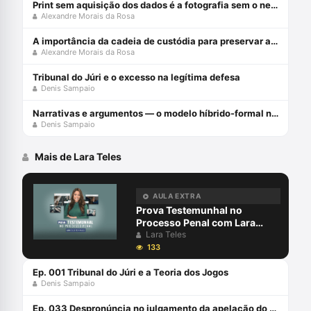
Print sem aquisição dos dados é a fotografia sem o negativo
Alexandre Morais da Rosa
A importância da cadeia de custódia para preservar a prova penal
Alexandre Morais da Rosa
Tribunal do Júri e o excesso na legítima defesa
Denis Sampaio
Narrativas e argumentos — o modelo híbrido-formal no Júri
Denis Sampaio
Mais de Lara Teles
AULA EXTRA
Prova Testemunhal no
Processo Penal com Lara
Teles
Lara Teles
133
Ep. 001 Tribunal do Júri e a Teoria dos Jogos
Denis Sampaio
Ep. 033 Despronúncia no julgamento da apelação do Juri: pode isso?