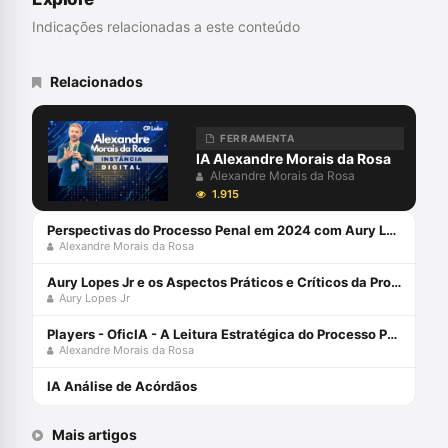
Indicações relacionadas a este conteúdo
Relacionados
FERRAMENTA
IA Alexandre Morais da Rosa
Alexandre Morais da Rosa
1.915
Perspectivas do Processo Penal em 2024 com Aury Lopes Jr e Alexandre Morais da Rosa
Alexandre Morais da Rosa
Aury Lopes Jr e os Aspectos Práticos e Críticos da Prova Penal
Aury Lopes Jr
Players - OficIA - A Leitura Estratégica do Processo Penal com Alexandre Morais da Rosa
Alexandre Morais da Rosa
IA Análise de Acórdãos
Mais artigos