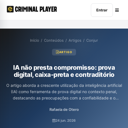
Entrar
Início
/
Conteúdos
/
Artigos
/
Conjur
ARTIGO
IA não presta compromisso: prova
digital, caixa-preta e contraditório
O artigo aborda a crescente utilização da inteligência artificial
(IA) como ferramenta de prova digital no contexto penal,
destacando as preocupações com a confiabilidade e o
contraditório. As autoras relatam casos em que relatórios
Rafaela de Otero
gerados por IA foram rejeitados pelos tribunais, evidenciando a
falta de responsabilidade e auditabilidade na produção dessas
24 jun. 2026
provas. Além disso, discutem a necessidade urgente de