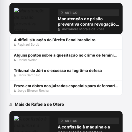
ARTIGO
Manutenção de prisão
preventiva contra revogação
do MP: juiz não pode ocupar
Alexandre Morais da Rosa
lugar do acusador
A difícil situação do Direito Penal brasileiro
Raphael Boldt
Alguns pontos sobre a quesitação no crime de feminicídio
Daniel Avelar
Tribunal do Júri e o excesso na legítima defesa
Denis Sampaio
Prazo em dobro nos juizados especiais para defensorias públicas
Jorge Bheron Rocha
Mais de Rafaela de Otero
ARTIGO
A confissão à máquina e a