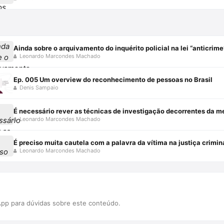
Ainda sobre o arquivamento do inquérito policial na lei “anticrime
Leonardo Marcondes Machado
Ep. 005 Um overview do reconhecimento de pessoas no Brasil
Denis Sampaio
É necessário rever as técnicas de investigação decorrentes da
Leonardo Marcondes Machado
É preciso muita cautela com a palavra da vítima na justiça crimin
Leonardo Marcondes Machado
pp para dúvidas sobre este conteúdo.