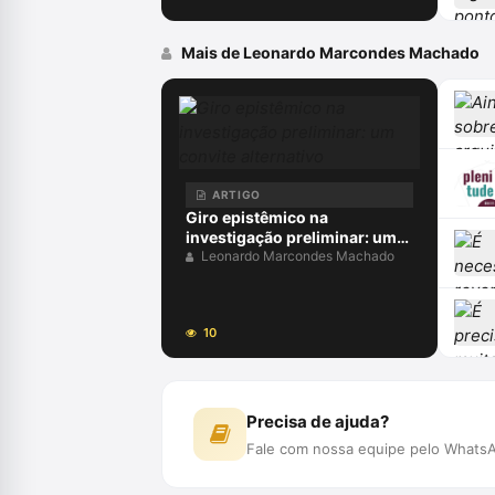
Mais de Leonardo Marcondes Machado
ARTIGO
Giro epistêmico na
investigação preliminar: um
convite alternativo
Leonardo Marcondes Machado
10
Precisa de ajuda?
Fale com nossa equipe pelo WhatsA