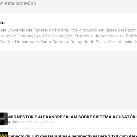
am este conteúdo
do
ela Universidade Federal do Paraná. Pós-graduado em Bases del Razona
ursos de Graduação e Pós-Graduação. Professor da Academia de Polícia
Direitos Humanos de Santa Catarina. Delegado de Polícia Civil há mais d
#65 NESTOR E ALEXANDRE FALAM SOBRE SISTEMA ACUSATÓRIO
Alexandre Morais da Rosa
Impacto do Juiz das Garantias e perspectivas para 2024 com Ale