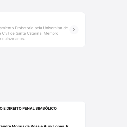
miento Probatorio pela Universitat de
 Civil de Santa Catarina. Membro
e quinze anos.
 E DIREITO PENAL SIMBÓLICO.
xandre Morais da Rosa e Aury Lopes Jr