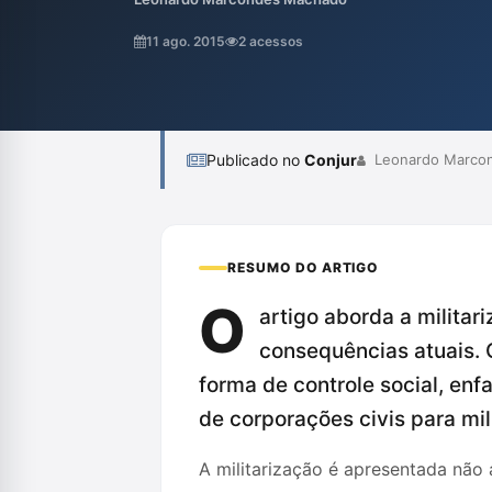
combate e extermínio de inimigos, e argu
esse paradigma militar para promover efet
11 ago. 2015
2 acessos
cidadania. A proposta visa a construção de
Publicado no
Conjur
Leonardo Marco
RESUMO DO ARTIGO
O
artigo aborda a militar
consequências atuais. O
forma de controle social, enf
de corporações civis para mil
A militarização é apresentada não