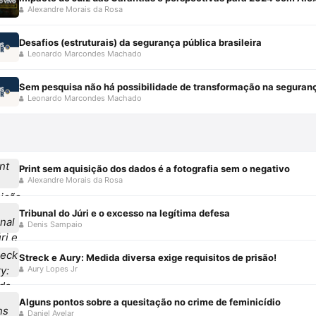
Alexandre Morais da Rosa
Desafios (estruturais) da segurança pública brasileira
Leonardo Marcondes Machado
Sem pesquisa não há possibilidade de transformação na seguran
Leonardo Marcondes Machado
Print sem aquisição dos dados é a fotografia sem o negativo
Alexandre Morais da Rosa
Tribunal do Júri e o excesso na legítima defesa
Denis Sampaio
Streck e Aury: Medida diversa exige requisitos de prisão!
Aury Lopes Jr
Alguns pontos sobre a quesitação no crime de feminicídio
Daniel Avelar