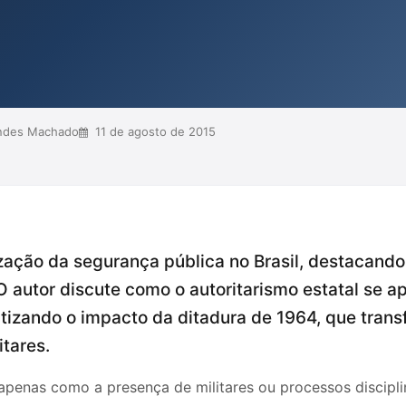
menta que é essencial romper com
ivamente os direitos humanos e a
 um sistema de ...
ndes Machado
11 de agosto de 2015
ização da segurança pública no Brasil, destacando
 autor discute como o autoritarismo estatal se a
atizando o impacto da ditadura de 1964, que trans
itares.
 apenas como a presença de militares ou processos discip