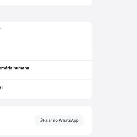
”
 memória humana
al
Falar no WhatsApp