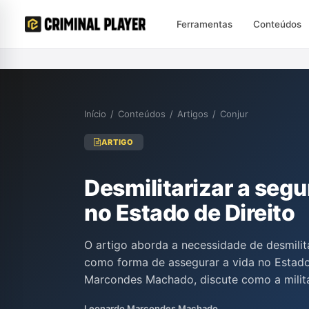
Ferramentas
Conteúdos
Início
/
Conteúdos
/
Artigos
/
Conjur
ARTIGO
Desmilitarizar a segu
no Estado de Direito
O artigo aborda a necessidade de desmilit
como forma de assegurar a vida no Estado 
Marcondes Machado, discute como a militar
segurança, transformando a atuação das fo
Leonardo Marcondes Machado