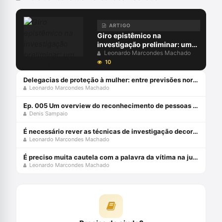
ARTIGO
Giro epistêmico na
investigação preliminar: um
convite alternativo
Leonardo Marcondes Machado
10
Delegacias de proteção à mulher: entre previsões normativas e dilemas concretos
Leonardo Marcondes Machado
Ep. 005 Um overview do reconhecimento de pessoas no Brasil
Denis Sampaio
É necessário rever as técnicas de investigação decorrentes da memória humana
Leonardo Marcondes Machado
É preciso muita cautela com a palavra da vítima na justiça criminal
Leonardo Marcondes Machado