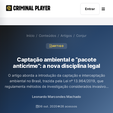
Entrar
Início
/
Conteúdos
/
Artigos
/
Conjur
ARTIGO
Captação ambiental e “pacote
anticrime”: a nova disciplina legal
O artigo aborda a introdução da captação e interceptação
ambiental no Brasil, trazida pela Lei nº 13.964/2019, que
regulamenta métodos de investigação considerados invasivos,
especialmente no contexto de organizações criminosas. Os
Leonardo Marcondes Machado
autores discutem a importância da autorização judicial e os
requisitos necessários para a utilização dessa medida,
06 out. 2020
26 acessos
destacando as controvérsias sobre a sua constitucionalidade e