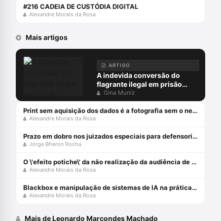
#216 CADEIA DE CUSTÓDIA DIGITAL
Alexandre Morais da Rosa
Mais artigos
ARTIGO
A indevida conversão do
flagrante ilegal em prisão
preventiva
Gina Muniz
Print sem aquisição dos dados é a fotografia sem o negativo
Alexandre Morais da Rosa
Prazo em dobro nos juizados especiais para defensorias públicas
Jorge Bheron Rocha
O \'efeito potiche\' da não realização da audiência de custódia
Alexandre Morais da Rosa
Blackbox e manipulação de sistemas de IA na prática forense
Alexandre Morais da Rosa
Mais de Leonardo Marcondes Machado