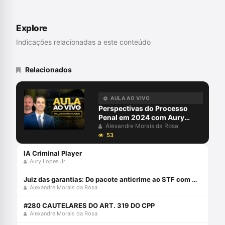
Espanha. Professor em cursos de
Graduação e Pós-Graduação. Professor
da Academia de Polícia Civil de Santa
Explore
Catarina. Membro Titular do Conselho
Estadual dos Direitos Humanos de Santa
Indicações relacionadas a este conteúdo
Catarina. Delegado de Polícia Civil há mais
de quinze anos.
Relacionados
AULA AO VIVO
Perspectivas do Processo
Penal em 2024 com Aury
Lopes Jr e Alexandre Morais
Alexandre Morais da Rosa
da Rosa
53
IA Criminal Player
Aury Lopes Jr
Juiz das garantias: Do pacote anticrime ao STF com Alexandre Morais da Rosa e Jacinto Coutinho
Alexandre Morais da Rosa
#280 CAUTELARES DO ART. 319 DO CPP
Alexandre Morais da Rosa