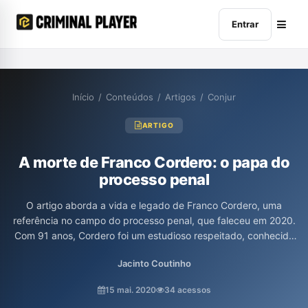
Entrar
Início
/
Conteúdos
/
Artigos
/
Conjur
ARTIGO
A morte de Franco Cordero: o papa do
processo penal
O artigo aborda a vida e legado de Franco Cordero, uma
referência no campo do processo penal, que faleceu em 2020.
Com 91 anos, Cordero foi um estudioso respeitado, conhecido
por sua timidez e profundidade intelectual, tendo influenciado
Jacinto Coutinho
gerações de juristas, especialmente em relação à reforma do
sistema processual penal. O texto destaca suas contribuições
15 mai. 2020
34 acessos
teóricas e a importância de suas obras, mostrando que seu