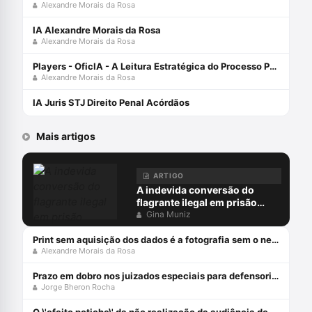
Alexandre Morais da Rosa
IA Alexandre Morais da Rosa
Alexandre Morais da Rosa
Players - OficIA - A Leitura Estratégica do Processo Penal com Alexandre Morais da Rosa
Alexandre Morais da Rosa
IA Juris STJ Direito Penal Acórdãos
Mais artigos
ARTIGO
A indevida conversão do
flagrante ilegal em prisão
preventiva
Gina Muniz
Print sem aquisição dos dados é a fotografia sem o negativo
Alexandre Morais da Rosa
Prazo em dobro nos juizados especiais para defensorias públicas
Jorge Bheron Rocha