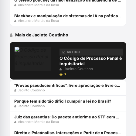
O \'efeito potiche\' da não realização da audiência de custódia
Alexandre Morais da Rosa
Blackbox e manipulação de sistemas de IA na prática forense
Alexandre Morais da Rosa
Mais de Jacinto Coutinho
ARTIGO
O Código de Processo Penal é
inquisitorial
Jacinto Coutinho
7
“Provas pseudocientíficas”: livre apreciação e livre conhecimento da prova
Jacinto Coutinho
Por que tem sido tão difícil cumprir a lei no Brasil?
Jacinto Coutinho
Juiz das garantias: Do pacote anticrime ao STF com Alexandre Morais da Rosa e Jacinto Coutinho
Alexandre Morais da Rosa
Direito e Psicánalise. Interseções a Partir de o Processo de Kafka Capa comum 1 janeiro 2007