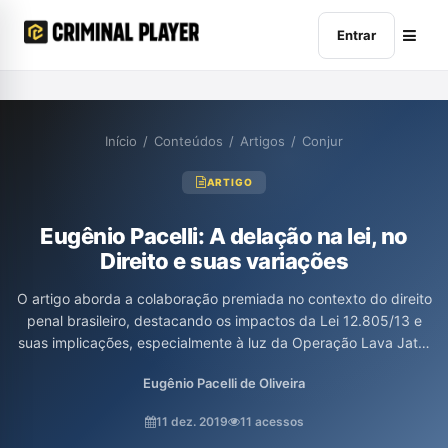
Entrar
Início
/
Conteúdos
/
Artigos
/
Conjur
ARTIGO
Eugênio Pacelli: A delação na lei, no
Direito e suas variações
O artigo aborda a colaboração premiada no contexto do direito
penal brasileiro, destacando os impactos da Lei 12.805/13 e
suas implicações, especialmente à luz da Operação Lava Jato.
O autor, Eugênio Pacelli de Oliveira, analisa a evolução da
Eugênio Pacelli de Oliveira
jurisprudência, os desafios enfrentados pelos colaboradores em
termos de proteção legal e as questões éticas relacionadas à
11 dez. 2019
11 acessos
Justiça penal, ressaltando a necessidade de respeitar os