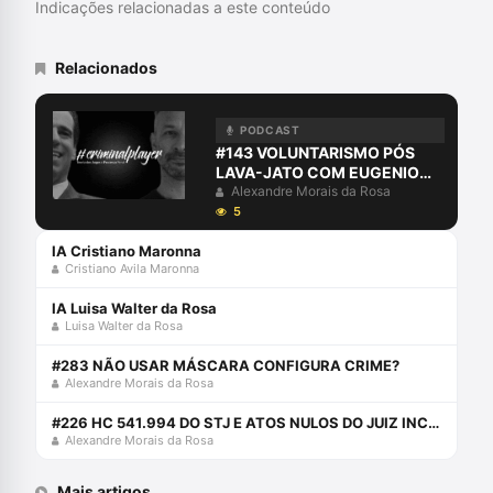
Indicações relacionadas a este conteúdo
Relacionados
PODCAST
#143 VOLUNTARISMO PÓS
LAVA-JATO COM EUGENIO
PACELLI
Alexandre Morais da Rosa
5
IA Cristiano Maronna
Cristiano Avila Maronna
IA Luisa Walter da Rosa
Luisa Walter da Rosa
#283 NÃO USAR MÁSCARA CONFIGURA CRIME?
Alexandre Morais da Rosa
#226 HC 541.994 DO STJ E ATOS NULOS DO JUIZ INCOMPETENTE
Alexandre Morais da Rosa
Mais artigos