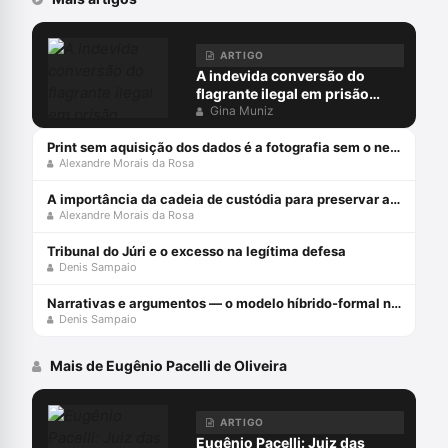
ARTIGO
A indevida conversão do
flagrante ilegal em prisão
preventiva
Gina Muniz
Print sem aquisição dos dados é a fotografia sem o negativo
Alexandre Morais da Rosa
A importância da cadeia de custódia para preservar a prova penal
Alexandre Morais da Rosa
Tribunal do Júri e o excesso na legítima defesa
Denis Sampaio
Narrativas e argumentos — o modelo híbrido-formal no Júri
Denis Sampaio
Mais de Eugênio Pacelli de Oliveira
ARTIGO
Eugênio Pacelli: Juiz das