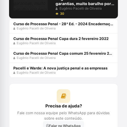
garantias, muito barulho por
nem tanto
Eugênio Pacelli de Oliveira
30
Curso de Processo Penal - 28ª Ed. - 2024 Encadernação de livro didático 6 março 2024
Eugênio Pacelli de Oliveira
Curso de Processo Penal Capa dura 2 fevereiro 2022
Eugênio Pacelli de Oliveira
Curso de Processo Penal Capa comum 25 fevereiro 2021
Eugênio Pacelli de Oliveira
Pacelli e Warde: A nova justiça penal e as empresas
Eugênio Pacelli de Oliveira
Precisa de ajuda?
Fale com nossa equipe pelo WhatsApp para dúvidas
sobre este conteúdo.
Falar no WhatsApp