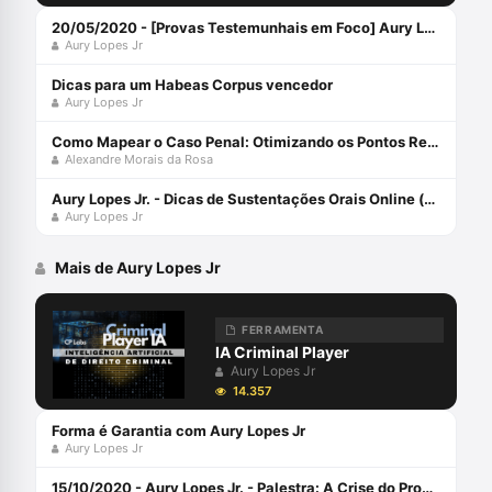
20/05/2020 - [Provas Testemunhais em Foco] Aury Lopes Jr: Provas Dependentes da Memória
Aury Lopes Jr
Dicas para um Habeas Corpus vencedor
Aury Lopes Jr
Como Mapear o Caso Penal: Otimizando os Pontos Relevantes
Alexandre Morais da Rosa
Aury Lopes Jr. - Dicas de Sustentações Orais Online (@criminalplayer)
Aury Lopes Jr
Mais de Aury Lopes Jr
FERRAMENTA
IA Criminal Player
Aury Lopes Jr
14.357
Forma é Garantia com Aury Lopes Jr
Aury Lopes Jr
15/10/2020 - Aury Lopes Jr. - Palestra: A Crise do Processo Penal