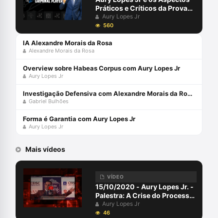
Práticos e Críticos da Prova
Penal
Aury Lopes Jr
560
IA Alexandre Morais da Rosa
Alexandre Morais da Rosa
Overview sobre Habeas Corpus com Aury Lopes Jr
Aury Lopes Jr
Investigação Defensiva com Alexandre Morais da Rosa e Gabriel Bulhões
Gabriel Bulhões
Forma é Garantia com Aury Lopes Jr
Aury Lopes Jr
Mais vídeos
VÍDEO
15/10/2020 - Aury Lopes Jr. -
Palestra: A Crise do Processo
Penal
Aury Lopes Jr
46