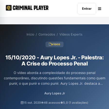
Entrar
Início
/
Conteúdos
/
Vídeos Experts
VÍDEO
15/10/2020 - Aury Lopes Jr. - Palestra:
A Crise do Processo Penal
O vídeo aborda a complexidade do processo penal
contemporâneo, discutindo questões fundamentais como quem
punir, o que punir e como punir. Aury Lopes Jr. destaca a
seletividade do sistema, a banalização das leis e a necessidade
Aury Lopes Jr
de respeito ao devido processo legal. Além disso, ele critica o
sistema carcerário brasileiro e enfatiza a importância de seguir
15 out. 2020
46 acessos
5,0 (1 avaliações)
as regras para garantir uma justiça efetiva e uma sociedade