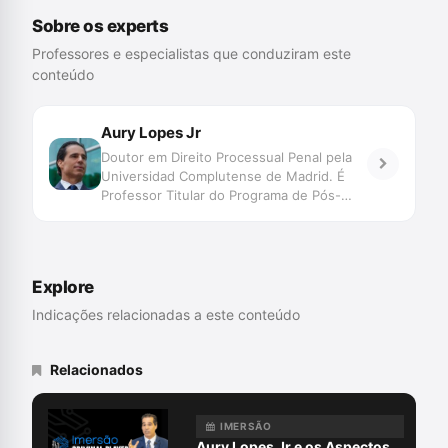
Sobre os experts
Professores e especialistas que conduziram este
conteúdo
Aury Lopes Jr
Doutor em Direito Processual Penal pela
Universidad Complutense de Madrid. É
Professor Titular do Programa de Pós-
Graduação – Especialização, Mestrado e
Doutorado – em Ciências Criminais da
Pontifícia Universidade Católica do Rio
Grande do Sul. Advogado criminalista.
Explore
Membro da Abracrim
Indicações relacionadas a este conteúdo
Relacionados
IMERSÃO
Aury Lopes Jr e os Aspectos