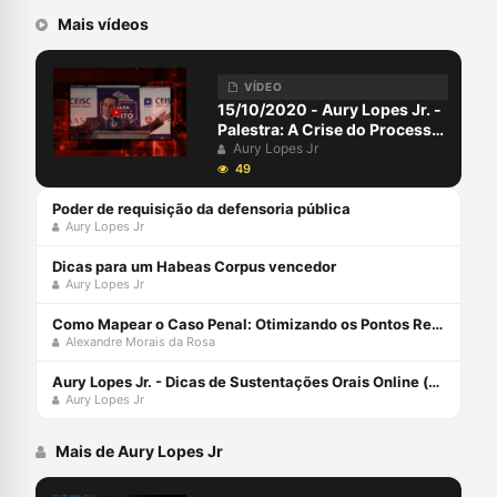
Mais vídeos
VÍDEO
15/10/2020 - Aury Lopes Jr. -
Palestra: A Crise do Processo
Penal
Aury Lopes Jr
49
Poder de requisição da defensoria pública
Aury Lopes Jr
Dicas para um Habeas Corpus vencedor
Aury Lopes Jr
Como Mapear o Caso Penal: Otimizando os Pontos Relevantes
Alexandre Morais da Rosa
Aury Lopes Jr. - Dicas de Sustentações Orais Online (@criminalplayer)
Aury Lopes Jr
Mais de Aury Lopes Jr