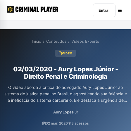
Entrar
Início
/
Conteúdos
/
Vídeos Experts
VÍDEO
02/03/2020 - Aury Lopes Júnior -
Direito Penal e Criminologia
O vídeo aborda a crítica do advogado Aury Lopes Júnior ao
sistema de justiça penal no Brasil, diagnosticando sua falência e
a ineficácia do sistema carcerário. Ele destaca a urgência de
mudanças e a responsabilidade dos futuros profissionais do
Aury Lopes Jr
direito em promover a melhoria nesse cenário, além de enfatizar
a importância da formação interdisciplinar na educação jurídica.
02 mar. 2020
3 acessos
Lopes convida os interessados a conhecer o curso de Direito