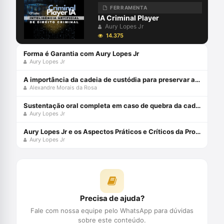
FERRAMENTA
IA Criminal Player
Aury Lopes Jr
14.375
Forma é Garantia com Aury Lopes Jr
Aury Lopes Jr
A importância da cadeia de custódia para preservar a prova penal
Alexandre Morais da Rosa
Sustentação oral completa em caso de quebra da cadeia de custódia da prova digital com Aury Lopes Jr
Aury Lopes Jr
Aury Lopes Jr e os Aspectos Práticos e Críticos da Prova Penal
Aury Lopes Jr
Precisa de ajuda?
Fale com nossa equipe pelo WhatsApp para dúvidas
sobre este conteúdo.