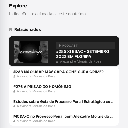
Grande do Sul. Advogado criminalista.
Explore
Membro da Abracrim
Indicações relacionadas a este conteúdo
Relacionados
PODCAST
#285 XI EBAC - SETEMBRO
2022 EM FLORIPA
Alexandre Morais da Rosa
#283 NÃO USAR MÁSCARA CONFIGURA CRIME?
Alexandre Morais da Rosa
#276 A PRISÃO DO HOMÔNIMO
Alexandre Morais da Rosa
Estudos sobre Guia do Processo Penal Estratégico com Alexandre Morais da Rosa e André Necchio
Alexandre Morais da Rosa
MCDA-C no Processo Penal com Alexadre Morais da Rosa e Izaias Otacilio Rosa
Alexandre Morais da Rosa