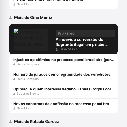
Gina Muniz
Mais de Gina Muniz
ARTIGO
A indevida conversão do
flagrante ilegal em prisão
preventiva
Gina Muniz
Injustiça epistêmica no processo penal brasileiro (parte 1)
Denis Sampaio
Número de jurados como legitimidade dos veredictos
Denis Sampaio
Opinião: A quem interessa vedar o Habeas Corpus coletivo?
Eduardo Newton
Novos contornos da confissão no processo penal brasileiro com Gina Muniz
Gina Muniz
Mais de Rafaela Garcez