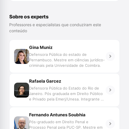
Sobre os experts
Professores e especialistas que conduziram este
conteúdo
Gina Muniz
Defensora Pública do estado de
Pernambuco. Mestre em ciências jurídico-
criminais pela Universidade de Coimbra.
Rafaela Garcez
Defensora Pública do Estado do Rio de
Janeiro. Pós graduada em Direito Público
e Privado pela Emerj/Unesa. Integrante do
GT de Reconhecimento de Pessoas do
CNJ. Participante do podcast ‘Na Veia -
Fernando Antunes Soubhia
defensoria pública e sistema penal’.
Pós-graduado em Direito Penal e
Processo Penal pela PUC-SP. Mestre em