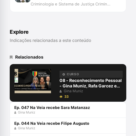
Criminologia e Sistema de Justiça Criminal
pela University of London. Bolsista
Chevening 2017-2018. Defensor Público
no Estado de Mato Grosso. Vice-Diretor
da ESDEP-MT. Professor de Criminologia.
Explore
Indicações relacionadas a este conteúdo
Relacionados
CURSO
08 - Reconhecimento Pessoal
- Gina Muniz, Rafa Garcez e
Fernando Soubhia - Defesa
Gina Muniz
Solidária
33
Ep. 047 Na Veia recebe Sara Matanzaz
Gina Muniz
Ep. 044 Na Veia recebe Filipe Augusto
Gina Muniz