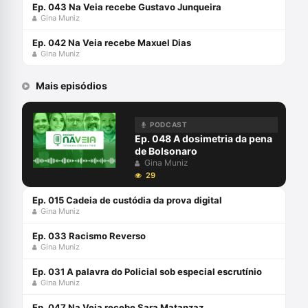
Ep. 043 Na Veia recebe Gustavo Junqueira
Gina Muniz
Ep. 042 Na Veia recebe Maxuel Dias
Gina Muniz
Mais episódios
PODCAST
Ep. 048 A dosimetria da pena
de Bolsonaro
Gina Muniz
29
Ep. 015 Cadeia de custódia da prova digital
Gina Muniz
Ep. 033 Racismo Reverso
Gina Muniz
Ep. 031 A palavra do Policial sob especial escrutínio
Gina Muniz
Ep. 047 Na Veia recebe Sara Matanzaz