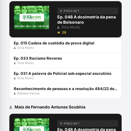
PODCAST
Ep. 048 A dosimetria da pena
de Bolsonaro
Gina Muniz
29
Ep. 015 Cadeia de custódia da prova digital
Gina Muniz
Ep. 033 Racismo Reverso
Gina Muniz
Ep. 031 A palavra do Policial sob especial escrutínio
Gina Muniz
Reconhecimento de pessoas e a resolução 484/22 do CNJ com Rafaela Garcez
Rafaela Garcez
Mais de Fernando Antunes Soubhia
PODCAST
Ep. 048 A dosimetria da pena