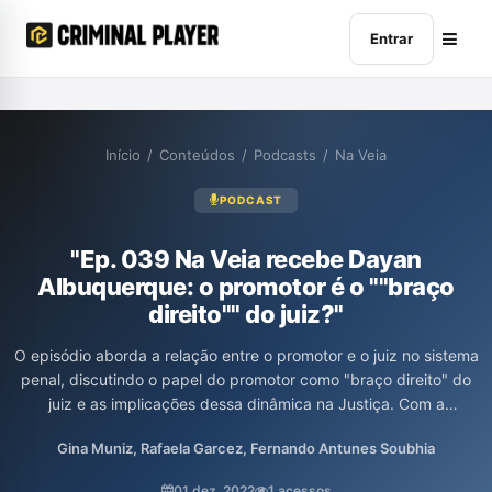
Entrar
Início
/
Conteúdos
/
Podcasts
/
Na Veia
PODCAST
"Ep. 039 Na Veia recebe Dayan
Albuquerque: o promotor é o ""braço
direito"" do juiz?"
O episódio aborda a relação entre o promotor e o juiz no sistema
penal, discutindo o papel do promotor como "braço direito" do
juiz e as implicações dessa dinâmica na Justiça. Com a
presença do defensor público Dayan Albuquerque, o programa
Gina Muniz, Rafaela Garcez, Fernando Antunes Soubhia
investiga a atuação dos operadores do direito e os desafios
enfrentados na defesa. Os participantes trazem reflexões sobre
01 dez. 2022
1 acessos