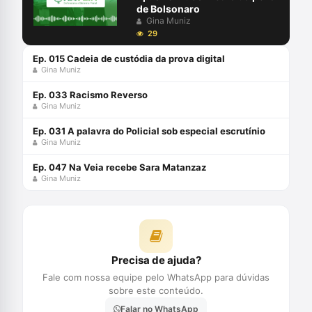
de Bolsonaro
Gina Muniz
29
Ep. 015 Cadeia de custódia da prova digital
Gina Muniz
Ep. 033 Racismo Reverso
Gina Muniz
Ep. 031 A palavra do Policial sob especial escrutínio
Gina Muniz
Ep. 047 Na Veia recebe Sara Matanzaz
Gina Muniz
Precisa de ajuda?
Fale com nossa equipe pelo WhatsApp para dúvidas
sobre este conteúdo.
Falar no WhatsApp