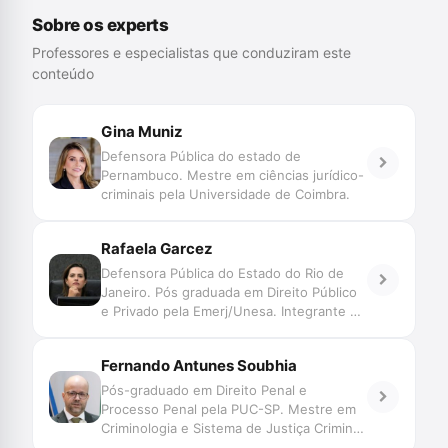
Sobre os experts
Professores e especialistas que conduziram este
conteúdo
Gina Muniz
Defensora Pública do estado de
Pernambuco. Mestre em ciências jurídico-
criminais pela Universidade de Coimbra.
Rafaela Garcez
Defensora Pública do Estado do Rio de
Janeiro. Pós graduada em Direito Público
e Privado pela Emerj/Unesa. Integrante do
GT de Reconhecimento de Pessoas do
CNJ. Participante do podcast ‘Na Veia -
Fernando Antunes Soubhia
defensoria pública e sistema penal’.
Pós-graduado em Direito Penal e
Processo Penal pela PUC-SP. Mestre em
Criminologia e Sistema de Justiça Criminal
pela University of London. Bolsista