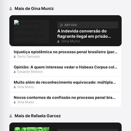
Mais de Gina Muniz
ARTIGO
A indevida conversão do
flagrante ilegal em prisão
preventiva
Gina Muniz
Injustiça epistêmica no processo penal brasileiro (parte 1)
Denis Sampaio
Opinião: A quem interessa vedar o Habeas Corpus coletivo?
Eduardo Newton
Muito além do reconhecimento equivocado: múltiplas facetas do erro judiciário
Gina Muniz
Novos contornos da confissão no processo penal brasileiro com Gina Muniz
Gina Muniz
Mais de Rafaela Garcez