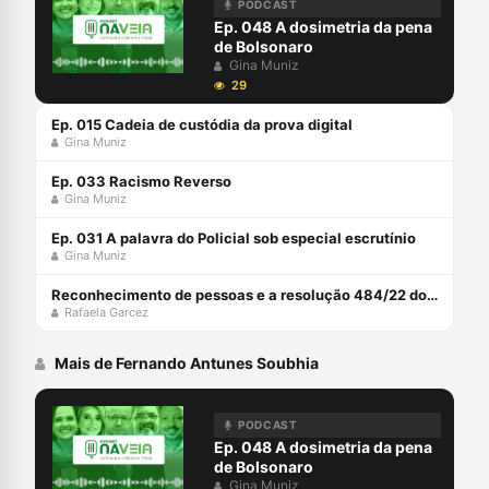
PODCAST
Ep. 048 A dosimetria da pena
de Bolsonaro
Gina Muniz
29
Ep. 015 Cadeia de custódia da prova digital
Gina Muniz
Ep. 033 Racismo Reverso
Gina Muniz
Ep. 031 A palavra do Policial sob especial escrutínio
Gina Muniz
Reconhecimento de pessoas e a resolução 484/22 do CNJ com Rafaela Garcez
Rafaela Garcez
Mais de Fernando Antunes Soubhia
PODCAST
Ep. 048 A dosimetria da pena
de Bolsonaro
Gina Muniz