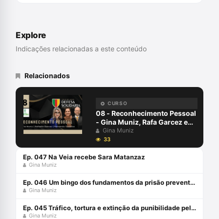
Chevening 2017-2018. Defensor Público
no Estado de Mato Grosso. Vice-Diretor
da ESDEP-MT. Professor de Criminologia.
Explore
Indicações relacionadas a este conteúdo
Relacionados
CURSO
08 - Reconhecimento Pessoal
- Gina Muniz, Rafa Garcez e
Fernando Soubhia - Defesa
Gina Muniz
Solidária
33
Ep. 047 Na Veia recebe Sara Matanzaz
Gina Muniz
Ep. 046 Um bingo dos fundamentos da prisão preventiva: é melhor já ir se preparando
Gina Muniz
Ep. 045 Tráfico, tortura e extinção da punibilidade pela hipossuficiência: o que o STJ tem decidido?
Gina Muniz