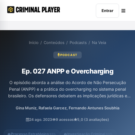
Entrar
Início
/
Conteúdos
/
Podcasts
/
Na Veia
PODCAST
Ep. 027 ANPP e Overcharging
O episódio aborda a análise do Acordo de Não Persecução
Penal (ANPP) e a prática do overcharging no sistema penal
brasileiro. Os defensores debatem as implicações jurídicas e
práticas dessas questões, trazendo reflexões sobre suas
Gina Muniz, Rafaela Garcez, Fernando Antunes Soubhia
consequências para a defesa e o processo penal. A participação
de Rafa Garcez, Fernando Soubhia e Gina Muniz enriquece a
24 ago. 2023
9 acessos
5,0 (3 avaliações)
discussão com diferentes perspectivas.
Processo Estratégico
Investigação Criminal
95%
80%