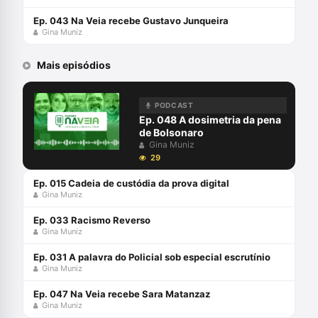
Ep. 043 Na Veia recebe Gustavo Junqueira
Gina Muniz
Mais episódios
PODCAST
Ep. 048 A dosimetria da pena
de Bolsonaro
Gina Muniz
29
Ep. 015 Cadeia de custódia da prova digital
Gina Muniz
Ep. 033 Racismo Reverso
Gina Muniz
Ep. 031 A palavra do Policial sob especial escrutínio
Gina Muniz
Ep. 047 Na Veia recebe Sara Matanzaz
Gina Muniz