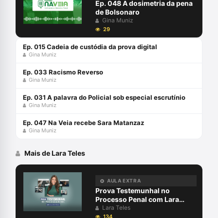
Ep. 048 A dosimetria da pena
de Bolsonaro
Gina Muniz
29
Ep. 015 Cadeia de custódia da prova digital
Gina Muniz
Ep. 033 Racismo Reverso
Gina Muniz
Ep. 031 A palavra do Policial sob especial escrutínio
Gina Muniz
Ep. 047 Na Veia recebe Sara Matanzaz
Gina Muniz
Mais de Lara Teles
AULA EXTRA
Prova Testemunhal no
Processo Penal com Lara
Teles
Lara Teles
134