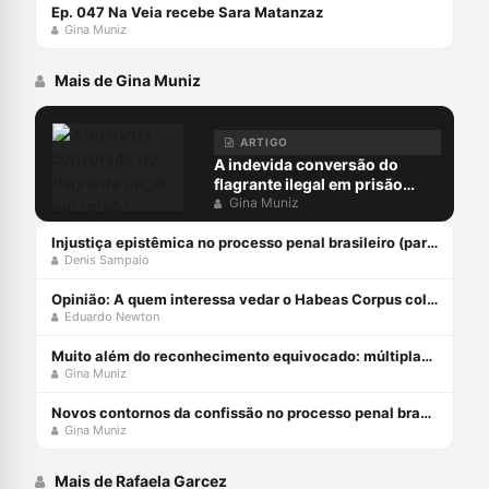
Ep. 047 Na Veia recebe Sara Matanzaz
Gina Muniz
Mais de Gina Muniz
ARTIGO
A indevida conversão do
flagrante ilegal em prisão
preventiva
Gina Muniz
Injustiça epistêmica no processo penal brasileiro (parte 1)
Denis Sampaio
Opinião: A quem interessa vedar o Habeas Corpus coletivo?
Eduardo Newton
Muito além do reconhecimento equivocado: múltiplas facetas do erro judiciário
Gina Muniz
Novos contornos da confissão no processo penal brasileiro com Gina Muniz
Gina Muniz
Mais de Rafaela Garcez