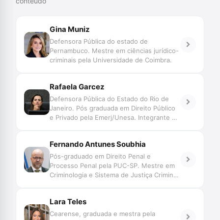
conteúdo
Gina Muniz
Defensora Pública do estado de
Pernambuco. Mestre em ciências jurídico-
criminais pela Universidade de Coimbra.
Rafaela Garcez
Defensora Pública do Estado do Rio de
Janeiro. Pós graduada em Direito Público
e Privado pela Emerj/Unesa. Integrante do
GT de Reconhecimento de Pessoas do
CNJ. Participante do podcast ‘Na Veia -
Fernando Antunes Soubhia
defensoria pública e sistema penal’.
Pós-graduado em Direito Penal e
Processo Penal pela PUC-SP. Mestre em
Criminologia e Sistema de Justiça Criminal
pela University of London. Bolsista
Chevening 2017-2018. Defensor Público
Lara Teles
no Estado de Mato Grosso. Vice-Diretor
da ESDEP-MT. Professor de Criminologia.
Cearense, graduada e mestra pela