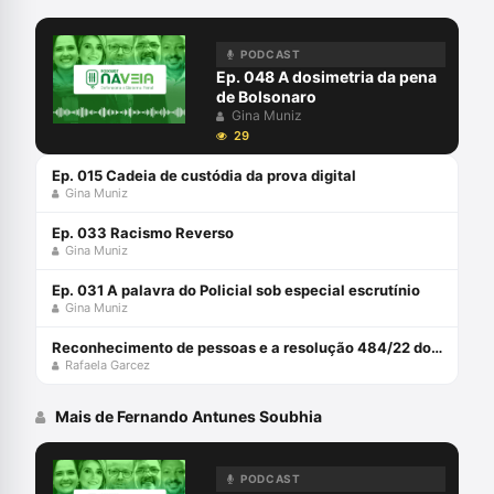
PODCAST
Ep. 048 A dosimetria da pena
de Bolsonaro
Gina Muniz
29
Ep. 015 Cadeia de custódia da prova digital
Gina Muniz
Ep. 033 Racismo Reverso
Gina Muniz
Ep. 031 A palavra do Policial sob especial escrutínio
Gina Muniz
Reconhecimento de pessoas e a resolução 484/22 do CNJ com Rafaela Garcez
Rafaela Garcez
Mais de Fernando Antunes Soubhia
PODCAST