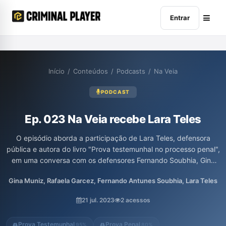
Entrar
Início
/
Conteúdos
/
Podcasts
/
Na Veia
PODCAST
Ep. 023 Na Veia recebe Lara Teles
O episódio aborda a participação de Lara Teles, defensora
pública e autora do livro "Prova testemunhal no processo penal",
em uma conversa com os defensores Fernando Soubhia, Gina
Muniz e Rafa Garcez. Os participantes discutem a importância
Gina Muniz, Rafaela Garcez, Fernando Antunes Soubhia, Lara Teles
da prova testemunhal no contexto do sistema penal,
destacando aspectos práticos e teóricos relevantes. A
21 jul. 2023
2 acessos
discussão também explora a experiência de Lara como
professora e sua contribuição para a defesa pública.
Prova Testemunhal
Prova Penal
95%
80%