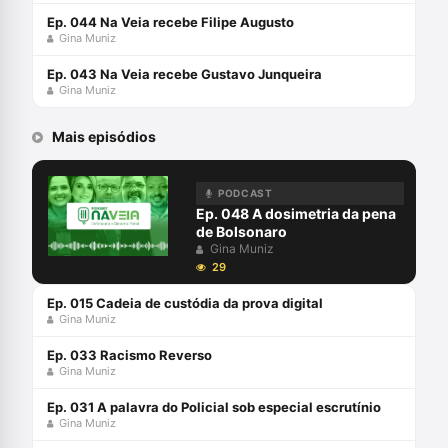
Ep. 044 Na Veia recebe Filipe Augusto
Gina Muniz
Ep. 043 Na Veia recebe Gustavo Junqueira
Gina Muniz
Mais episódios
PODCAST
Ep. 048 A dosimetria da pena
de Bolsonaro
Gina Muniz
29
Ep. 015 Cadeia de custódia da prova digital
Gina Muniz
Ep. 033 Racismo Reverso
Gina Muniz
Ep. 031 A palavra do Policial sob especial escrutínio
Gina Muniz