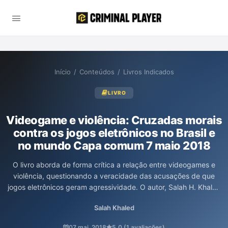
Início
/
Conteúdos
/
Livros Indicados
LIVRO
Videogame e violência: Cruzadas morais
contra os jogos eletrônicos no Brasil e
no mundo Capa comum 7 maio 2018
O livro aborda de forma crítica a relação entre videogames e
violência, questionando a veracidade das acusações de que
jogos eletrônicos geram agressividade. O autor, Salah H. Khaled
Jr., analisa narrativas jornalísticas e políticas, além de avaliar
Salah Khaled
falhas em pesquisas que tentam estabelecer um vínculo causal
entre games e comportamentos violentos. Com uma visão
07 mai. 2018
5,0 (1 avaliações)