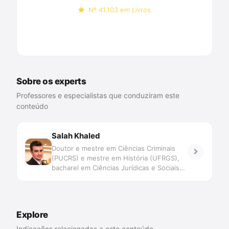
Nº 41.103 em Livros
Comprar na Amazon
Sobre os experts
Professores e especialistas que conduziram este
conteúdo
Salah Khaled
Doutor e mestre em Ciências Criminais
(PUCRS) e mestre em História (UFRGS),
bacharel em Ciências Jurídicas e Sociais
(PUCRS) e licenciado em História (FAPA).
Professor associado de Criminologia,
Direito Penal e Processual Penal da
Universidade Federal do Rio Grande -
Explore
FURG. Presidente do Instituto Brasileiro
de Criminologia Cultural. É autor de
Indicações relacionadas a este conteúdo