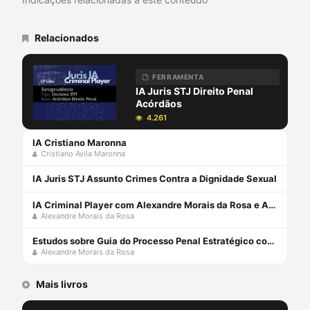
\"Criminologia Cultural Periférica\", \"A
Busca da Verdade no Processo Penal:
Para Além da Ambição Inquisitorial\" e de
Relacionados
dezenas de outros livros, capítulos de
livros e artigos publicados em revistas
científicas.
FERRAMENTA
IA Juris STJ Direito Penal
Acórdãos
4.261
IA Cristiano Maronna
Cristiano Avila Maronna
IA Juris STJ Assunto Crimes Contra a Dignidade Sexual
IA Criminal Player com Alexandre Morais da Rosa e André Necchio
Alexandre Morais da Rosa
Estudos sobre Guia do Processo Penal Estratégico com Alexandre Morais da Rosa e André Necchio
Alexandre Morais da Rosa
Mais livros