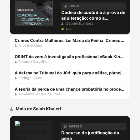
LIVRO
Cadeia de custódia à prova de
adulteração: como a
blockchain pode garantir a
Gabriel Bulhões
integridade da prova no
83
processo penal - julho 2024
Crimes Contra Mulheres: Lei Maria da Penha, Crimes Sexuais e Feminicídio (2023) Capa comum 8 janeiro 2023
Alice Bianchini
OSINT do zero à investigação profissional eBook Kindle
Romullo Carvalho
A defesa no Tribunal do Júri: guia para análise, planejamento e estratégias - junho 2024
Rodrigo Faucz
A teoria da perda de uma chance probatória no processo penal - julho 2024
Alexandre Morais da Rosa
Mais de Salah Khaled
ARTIGO
Discurso de justificação da
pena