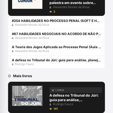
palestra em evento sobre
Direito Penal
Alexandre Morais da Rosa
2
#254 HABILIDADES NO PROCESSO PENAL (SOFT E HARD SKILLS)
Alexandre Morais da Rosa
#87 HABILIDADES NEGOCIAIS NO ACORDO DE NÃO PERSECUÇÃO PENAL COM ALEXANDRE E AURY
Alexandre Morais da Rosa
A Teoria dos Jogos Aplicada ao Processo Penal (Aula Pocket) com Alexandre Morais da Rosa
Alexandre Morais da Rosa
A defesa no Tribunal do Júri: guia para análise, planejamento e estratégias - junho 2024
Rodrigo Faucz
Mais livros
LIVRO
A defesa no Tribunal do Júri:
guia para análise,
planejamento e estratégias -
Rodrigo Faucz
junho 2024
141