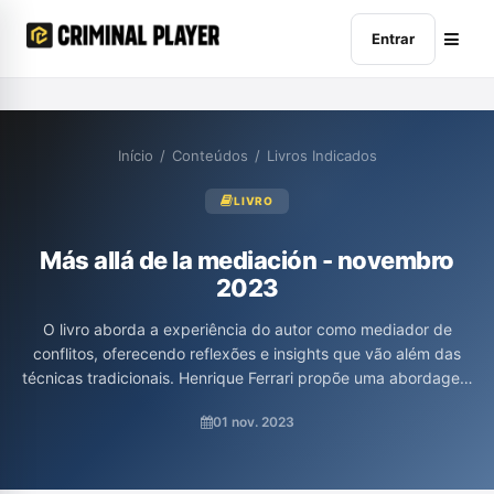
Entrar
Início
/
Conteúdos
/
Livros Indicados
LIVRO
Más allá de la mediación - novembro
2023
O livro aborda a experiência do autor como mediador de
conflitos, oferecendo reflexões e insights que vão além das
técnicas tradicionais. Henrique Ferrari propõe uma abordagem
sensível e humanizada da medição, incentivando o leitor a
01 nov. 2023
transformar conflitos de forma construtiva e emancipadora. É
um convite à reflexão e ao aprofundamento no universo
dialógico, visando aprimorar a prática e a formação de quem