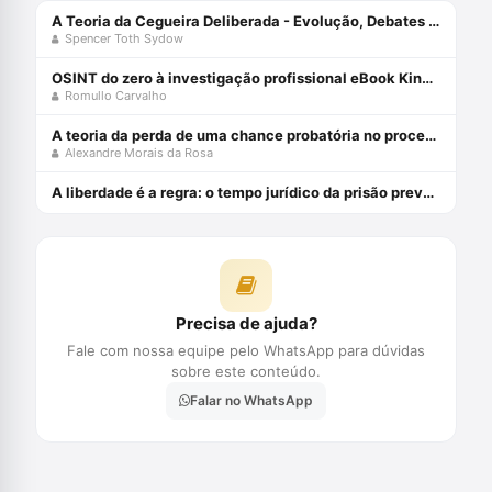
A Teoria da Cegueira Deliberada - Evolução, Debates Dogmáticos, Propostas, Dificuldades de Aplicabilidade - 2ª Edição (2022) Capa comum 1 janeiro 2019
Spencer Toth Sydow
OSINT do zero à investigação profissional eBook Kindle
Romullo Carvalho
A teoria da perda de uma chance probatória no processo penal - julho 2024
Alexandre Morais da Rosa
A liberdade é a regra: o tempo jurídico da prisão preventiva - julho 2024
Precisa de ajuda?
Fale com nossa equipe pelo WhatsApp para dúvidas
sobre este conteúdo.
Falar no WhatsApp