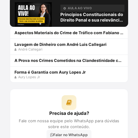
AULA AO VIVO
Princípios Constitucionais do
Direito Penal e sua relevância
na prática com Priscilla Placha
Sá
Aspectos Materiais do Crime de Tráfico com Fabiano Lopes
Lavagem de Dinheiro com André Luis Callegari
André Callegari
A Prova nos Crimes Cometidos na Clandestinidade com Maíra Fernandes
Forma é Garantia com Aury Lopes Jr
Aury Lopes Jr
Precisa de ajuda?
Fale com nossa equipe pelo WhatsApp para dúvidas
sobre este conteúdo.
Falar no WhatsApp