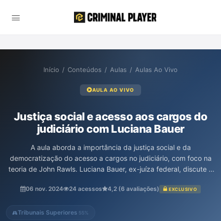
Início
/
Conteúdos
/
Aulas
/
Aulas Ao Vivo
AULA AO VIVO
Justiça social e acesso aos cargos do
judiciário com Luciana Bauer
A aula aborda a importância da justiça social e da
democratização do acesso a cargos no judiciário, com foco na
teoria de John Rawls. Luciana Bauer, ex-juíza federal, discute a
necessidade de uma justiça mais plural, destacando a inclusão
06 nov. 2024
24 acessos
4,2 (6 avaliações)
EXCLUSIVO
de grupos historicamente marginalizados, como negros e
indígenas, e reflexiones sobre as cotas e sua eficácia na
promoção da diversidade no sistema judicial. A conversa
Tribunais Superiores
55%