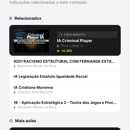
Indicações relacionadas a este conteúdo
Relacionados
FERRAMENTA
IA Criminal Player
Aury Lopes Jr
14.365
#201 RACISMO ESTRUTURAL COM FERNANDA ESTANISLAU
Alexandre Morais da Rosa
IA Legislação Estatuto Igualdade Racial
IA Cristiano Maronna
Cristiano Avila Maronna
16 - Aplicação Estratégica 2 - Teoria dos Jogos e Processo Penal-
Alexandre Morais da Rosa
Mais aulas