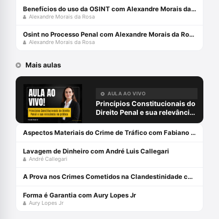
Benefícios do uso da OSINT com Alexandre Morais da Rosa e Rogério Souza
Alexandre Morais da Rosa
Osint no Processo Penal com Alexandre Morais da Rosa e Rogério Souza
Alexandre Morais da Rosa
Mais aulas
AULA AO VIVO
Princípios Constitucionais do
Direito Penal e sua relevância
na prática com Priscilla Placha
Sá
Aspectos Materiais do Crime de Tráfico com Fabiano Lopes
Lavagem de Dinheiro com André Luis Callegari
André Callegari
A Prova nos Crimes Cometidos na Clandestinidade com Maíra Fernandes
Forma é Garantia com Aury Lopes Jr
Aury Lopes Jr