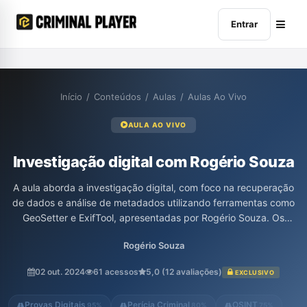
Entrar
Início
/
Conteúdos
/
Aulas
/
Aulas Ao Vivo
AULA AO VIVO
Investigação digital com Rogério Souza
A aula aborda a investigação digital, com foco na recuperação
de dados e análise de metadados utilizando ferramentas como
GeoSetter e ExifTool, apresentadas por Rogério Souza. Os
participantes discutiram casos práticos de recuperação de
Rogério Souza
contas hackeadas e exploraram como realizar análises forenses
em imagens e documentos para extrair informações valiosas. A
02 out. 2024
61 acessos
5,0 (12 avaliações)
EXCLUSIVO
interação prática com softwares e o compartilhamento de
experiências entre os integrantes da comunidade criminal
Provas Digitais
Perícia Criminal
OSINT
95%
80%
75%