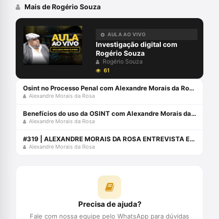
Mais de Rogério Souza
AULA AO VIVO
Investigação digital com
Rogério Souza
Rogério Souza
61
Osint no Processo Penal com Alexandre Morais da Rosa e Rogério Souza
Alexandre Morais da Rosa
Benefícios do uso da OSINT com Alexandre Morais da Rosa e Rogério Souza
Alexandre Morais da Rosa
#319 | ALEXANDRE MORAIS DA ROSA ENTREVISTA EDUARDO MOURA E ROGERIO SOUZA
Alexandre Morais da Rosa
Precisa de ajuda?
Fale com nossa equipe pelo WhatsApp para dúvidas