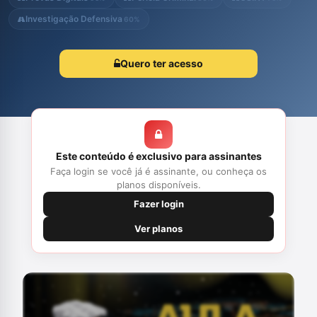
evidenciam a importância...
Investigação Defensiva
60%
Quero ter acesso
Este conteúdo é exclusivo para assinantes
Faça login se você já é assinante, ou conheça os
planos disponíveis.
Fazer login
Ver planos