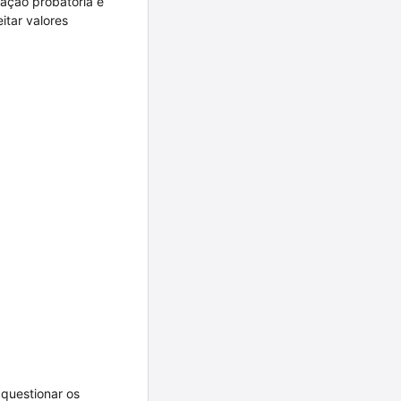
zação probatória e
itar valores
 questionar os