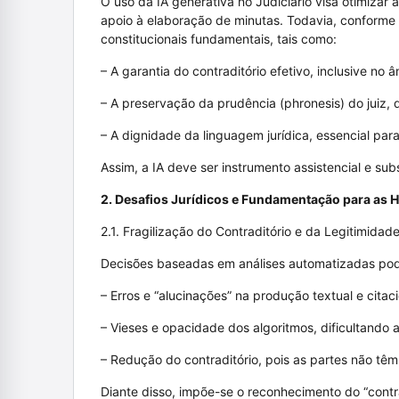
O uso da IA generativa no Judiciário visa otimizar
apoio à elaboração de minutas. Todavia, conforme 
constitucionais fundamentais, tais como:
– A garantia do contraditório efetivo, inclusive no â
– A preservação da prudência (phronesis) do juiz, q
– A dignidade da linguagem jurídica, essencial pa
Assim, a IA deve ser instrumento assistencial e sub
2. Desafios Jurídicos e Fundamentação para as 
2.1. Fragilização do Contraditório e da Legitimidad
Decisões baseadas em análises automatizadas po
– Erros e “alucinações” na produção textual e citaci
– Vieses e opacidade dos algoritmos, dificultando
– Redução do contraditório, pois as partes não tê
Diante disso, impõe-se o reconhecimento do “contra