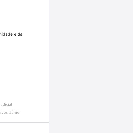
imidade e da
dicial
lves Júnior