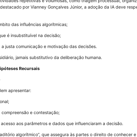
 atividades repetitivas e volumosas, como triagem processual, organi
destacado por Vianney Gonçalves Júnior, a adoção da IA deve respe
mbito das influências algorítmicas;
ue é insubstituível na decisão;
ra a justa comunicação e motivação das decisões.
sidiário, jamais substitutivo da deliberação humana.
Hipóteses Recursais
e
dem apresentar:
onal;
 a compreensão e contestação;
m acesso aos parâmetros e dados que influenciaram a decisão.
ditório algorítmico”, que assegura às partes o direito de conhecer e