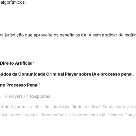
algorítmicos;
 jurisdição que aproveite os benefícios da IA sem abdicar da legit
ireito Artificial”
.
údos da Comunidade Criminal Player sobre IA e processo penal
.
. no Processo Penal”
.
s
4 Players
·
4 Respostas
tório Algorítmico
Decisões Judiciais
Direito Artificial
Fundamentação Ju
tiva
processo penal
Transparência e Governança da IA
Vianney Gonça