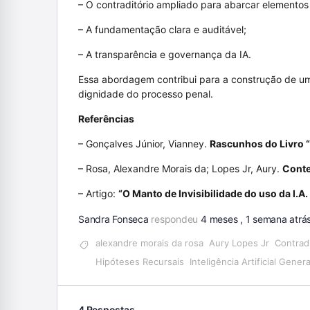
– O contraditório ampliado para abarcar elementos 
– A fundamentação clara e auditável;
– A transparência e governança da IA.
Essa abordagem contribui para a construção de uma
dignidade do processo penal.
Referências
– Gonçalves Júnior, Vianney.
Rascunhos do Livro “D
– Rosa, Alexandre Morais da; Lopes Jr, Aury.
Conte
– Artigo:
“O Manto de Invisibilidade do uso da I.A
Sandra Fonseca
respondeu
4 meses , 1 semana atrá
alexandre morais da rosa
Aury Lopes Jr
Contradi
Hipóteses Recursais
Inteligência Artificial Genera
4 Respostas