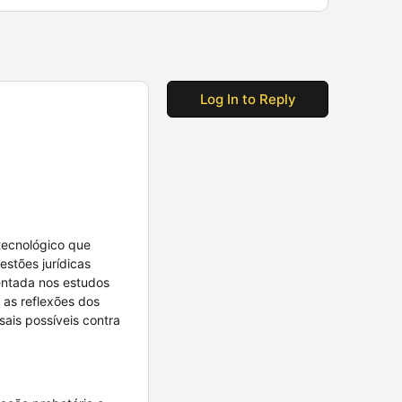
Log In to Reply
 tecnológico que
estões jurídicas
mentada nos estudos
 as reflexões dos
ais possíveis contra