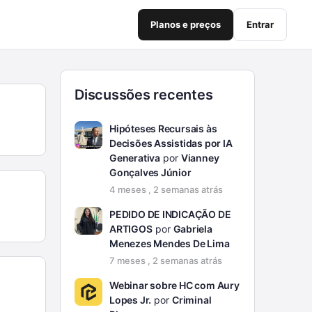
Planos e preços
Entrar
Discussões recentes
Hipóteses Recursais às
Decisões Assistidas por IA
Generativa
por
Vianney
Gonçalves Júnior
4 meses , 2 semanas atrás
PEDIDO DE INDICAÇÃO DE
ARTIGOS
por
Gabriela
Menezes Mendes De Lima
7 meses , 2 semanas atrás
Webinar sobre HC com Aury
Lopes Jr.
por
Criminal