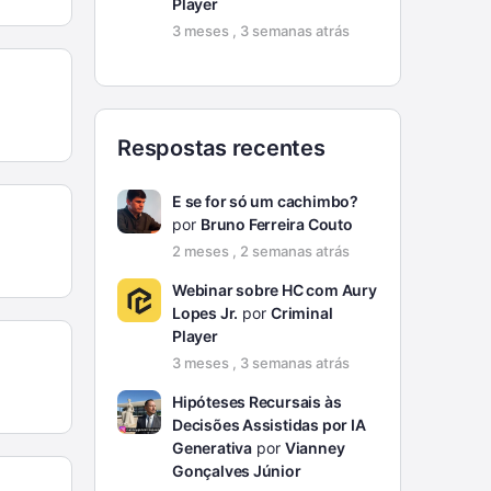
Player
3 meses , 3 semanas atrás
Respostas recentes
E se for só um cachimbo?
por
Bruno Ferreira Couto
2 meses , 2 semanas atrás
Webinar sobre HC com Aury
Lopes Jr.
por
Criminal
Player
3 meses , 3 semanas atrás
Hipóteses Recursais às
Decisões Assistidas por IA
Generativa
por
Vianney
Gonçalves Júnior