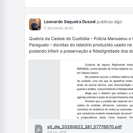
Leonardo Sequeira Dussel
publicou algo
5 semanas atrás
Quebra da Cadeia de Custódia – Policia Manuseou o 
Paraguaio – dúvidas do relatório produzido usado na
podendo inferir a preservação e fidedignidade dos d
stj_dje_20260622_381_57776670.pdf
59 kb
PDF