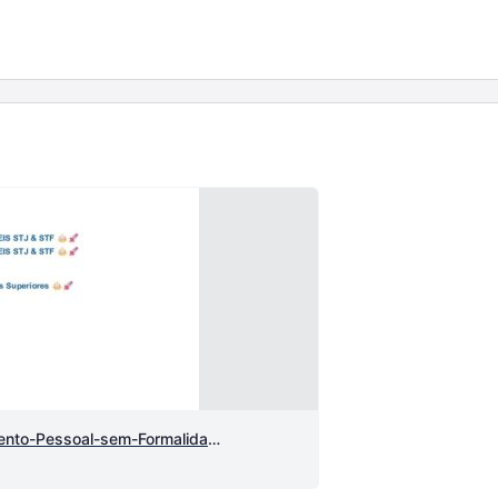
STJ-Jun26-Roubo-Absolvicao-Reconhecimento-Pessoal-sem-Formalidades-Legais-Confirmado-em-Juizo-13-anos-apos-Ilicitude-da-prova-art.-226-CPP.pdf