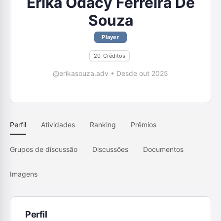
Erika Odacy Ferreira De
Souza
Player
20
Créditos
@erikasouza.adv
•
Desde out 2025
Perfil
Atividades
Ranking
Prêmios
Grupos de discussão
Discussões
Documentos
Imagens
Perfil