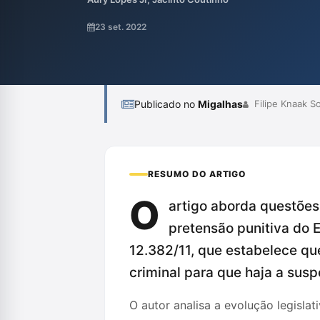
parcelamento é formalizado antes do rece
confusões na aplicação prática, especial
23 set. 2022
ainda suspendem ações penais com base no
Publicado no
Migalhas
Filipe Knaak S
RESUMO DO ARTIGO
O
artigo aborda questões
pretensão punitiva do E
12.382/11, que estabelece q
criminal para que haja a sus
O autor analisa a evolução legisla