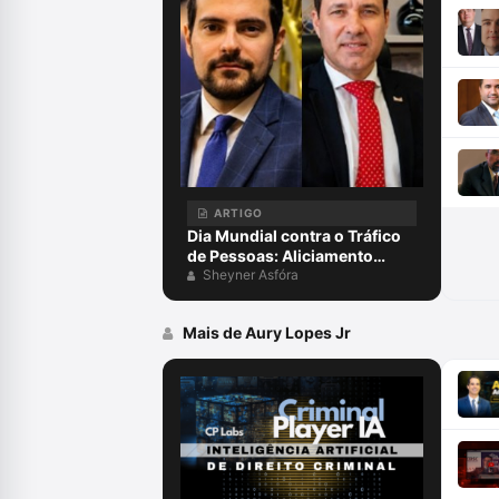
ARTIGO
Dia Mundial contra o Tráfico
de Pessoas: Aliciamento
digital, aprisionamento e
Sheyner Asfóra
escravidão para golpes
virtuais, exploração on-line e
Mais de Aury Lopes Jr
o papel da advocacia criminal