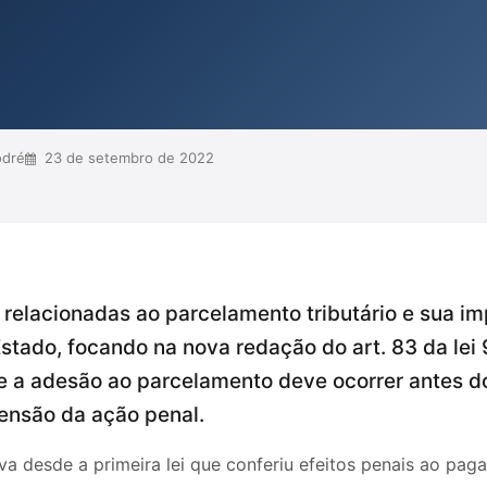
bimento da denúncia, criando
mente em casos onde magistrados
 parcelamento posterior à de...
odré
23 de setembro de 2022
 relacionadas ao parcelamento tributário e sua i
stado, focando na nova redação do art. 83 da lei 9
ue a adesão ao parcelamento deve ocorrer antes 
pensão da ação penal.
tiva desde a primeira lei que conferiu efeitos penais ao pa