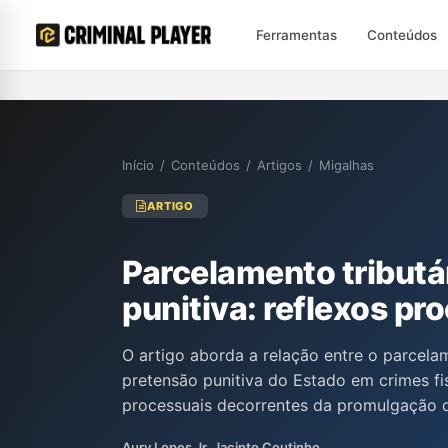
Ferramentas
Conteúdos
Início
/
Conteúdos
/
Artigos
/
Migalhas
ARTIGO
Parcelamento tributá
punitiva: reflexos pr
O artigo aborda a relação entre o parcela
pretensão punitiva do Estado em crimes fi
processuais decorrentes da promulgação da
que a suspensão da pretensão punitiva o
Aury Lopes Jr, Jacinto Coutinho