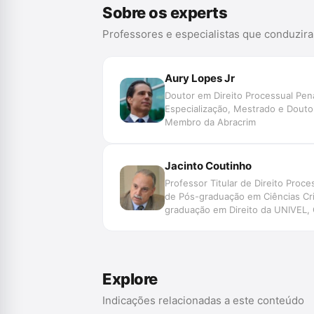
Sobre os experts
Professores e especialistas que conduzir
Aury Lopes Jr
Doutor em Direito Processual Pen
Especialização, Mestrado e Doutor
Membro da Abracrim
Jacinto Coutinho
Professor Titular de Direito Proc
de Pós-graduação em Ciências Cri
graduação em Direito da UNIVEL, C
“La Sapienza”). Presidente de Ho
Federal que elaborou o Anteproje
Explore
Indicações relacionadas a este conteúdo