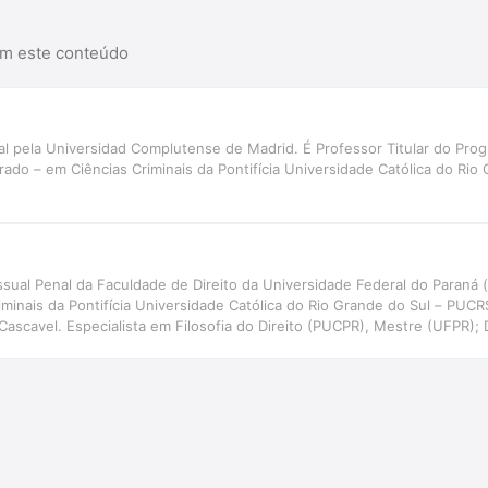
am este conteúdo
al pela Universidad Complutense de Madrid. É Professor Titular do Pr
ado – em Ciências Criminais da Pontifícia Universidade Católica do Rio 
essual Penal da Faculdade de Direito da Universidade Federal do Paraná
minais da Pontifícia Universidade Católica do Rio Grande do Sul – PUC
ascavel. Especialista em Filosofia do Direito (PUCPR), Mestre (UFPR); D
nra do Observatório da Mentalidade Inquisitória. Advogado. Membro da
to de Reforma Global do CPP, hoje Projeto 156/2009-PLS.