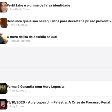
Perfil fake e o crime de falsa identidade
Ana Paula Trento
Descubra quais são os requisitos para decretar a prisão preventiv
David Metzker
O novo delito de assédio sexual
Rômulo Moreira
Forma é Garantia com Aury Lopes Jr
Aury Lopes Jr
15/10/2020 - Aury Lopes Jr. - Palestra: A Crise do Processo Penal
Aury Lopes Jr