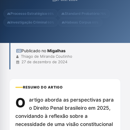
fundamentais e a construção de um modelo mais justo e
humano, evidenciando a importância da filosofia e da
Processo Estratégico
Standard Probatório
95%
75%
interdisciplinaridade na form...
Investigação Criminal
Habeas Corpus
60%
60%
Publicado no
Migalhas
Thiago de Miranda Coutinho
27 de dezembro de 2024
RESUMO DO ARTIGO
O
artigo aborda as perspectivas para
o Direito Penal brasileiro em 2025,
convidando à reflexão sobre a
necessidade de uma visão constitucional