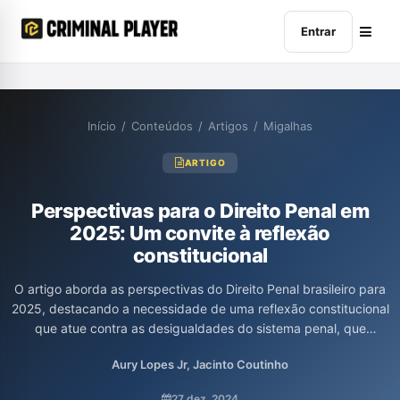
Entrar
Início
/
Conteúdos
/
Artigos
/
Migalhas
ARTIGO
Perspectivas para o Direito Penal em
2025: Um convite à reflexão
constitucional
O artigo aborda as perspectivas do Direito Penal brasileiro para
2025, destacando a necessidade de uma reflexão constitucional
que atue contra as desigualdades do sistema penal, que
historicamente tem selecionado alvos preferenciais entre as
Aury Lopes Jr, Jacinto Coutinho
populações vulneráveis. A discussão convida a uma reavaliação
das funções punitivas em função do respeito às garantias
27 dez. 2024