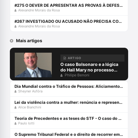
#275 O DEVER DE APRESENTAR AS PROVAS À DEFESA: CHERRY PICKING PROBATÓRIO
Alexandre Morais da Rosa
#267 INVESTIGADO OU ACUSADO NÃO PRECISA COMPARECER AO INTERROGATÓRIO
Alexandre Morais da Rosa
Mais artigos
ARTIGO
O caso Bolsonaro e a lógica
do Hail Mary no processo
penal
Philipe Benoni
Dia Mundial contra o Tráfico de Pessoas: Aliciamento digital, aprisionamento e escravidão para golpes virtuais, exploração on-line e o papel da advocacia criminal
Sheyner Asfóra
Lei da violência contra a mulher: renúncia e representação da vítima
Alice Bianchini
Teoria de Precedentes e as teses do STF - O caso do perfilamento racial
Paulo Iotti
O Supremo Tribunal Federal e o direito de recorrer em liberdade