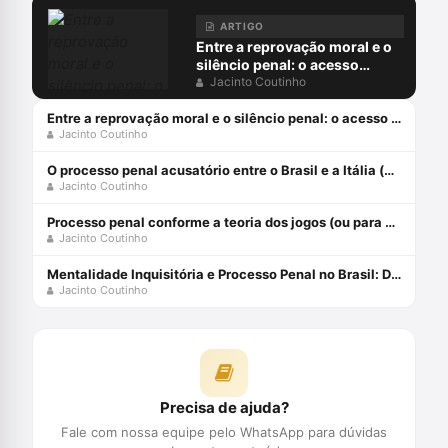
ARTIGO
Entre a reprovação moral e o
silêncio penal: o acesso
digital à pornografia
Jacinto Coutinho
infantojuvenil
Entre a reprovação moral e o silêncio penal: o acesso digital à pornografia infantojuvenil
Jacinto Coutinho
O processo penal acusatório entre o Brasil e a Itália (parte 1)
Jacinto Coutinho
Processo penal conforme a teoria dos jogos (ou para entender Alexandre Morais da Rosa)
Jacinto Coutinho
Mentalidade Inquisitória e Processo Penal no Brasil: Diálogos Sobre Processo Penal Entre Brasil e Itália (Volume 2) Capa comum 18 abril 2017
Jacinto Coutinho
Precisa de ajuda?
Fale com nossa equipe pelo WhatsApp para dúvidas