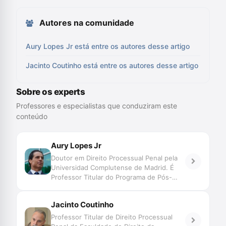
Autores na comunidade
Aury Lopes Jr está entre os autores desse artigo
Jacinto Coutinho está entre os autores desse artigo
Sobre os experts
Professores e especialistas que conduziram este
conteúdo
Aury Lopes Jr
Doutor em Direito Processual Penal pela
Universidad Complutense de Madrid. É
Professor Titular do Programa de Pós-
Graduação – Especialização, Mestrado e
Doutorado – em Ciências Criminais da
Jacinto Coutinho
Pontifícia Universidade Católica do Rio
Grande do Sul. Advogado criminalista.
Professor Titular de Direito Processual
Membro da Abracrim