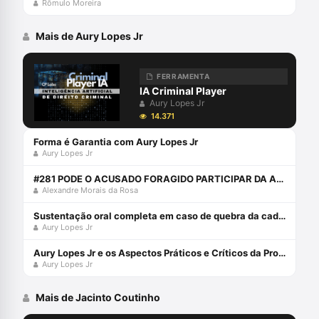
Rômulo Moreira
Mais de Aury Lopes Jr
FERRAMENTA
IA Criminal Player
Aury Lopes Jr
14.371
Forma é Garantia com Aury Lopes Jr
Aury Lopes Jr
#281 PODE O ACUSADO FORAGIDO PARTICIPAR DA AUDIÊNCIA ONLINE?
Alexandre Morais da Rosa
Sustentação oral completa em caso de quebra da cadeia de custódia da prova digital com Aury Lopes Jr
Aury Lopes Jr
Aury Lopes Jr e os Aspectos Práticos e Críticos da Prova Penal
Aury Lopes Jr
Mais de Jacinto Coutinho